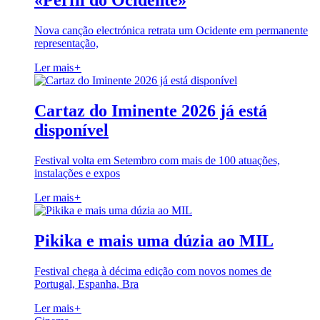
«Perfil do Ocidente»
Nova canção electrónica retrata um Ocidente em permanente
representação,
Ler mais
+
Cartaz do Iminente 2026 já está
disponível
Festival volta em Setembro com mais de 100 atuações,
instalações e expos
Ler mais
+
Pikika e mais uma dúzia ao MIL
Festival chega à décima edição com novos nomes de
Portugal, Espanha, Bra
Ler mais
+