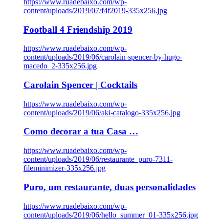
https://www.ruadebaixo.com/wp-
content/uploads/2019/07/f4f2019-335x256.jpg
Football 4 Friendship 2019
https://www.ruadebaixo.com/wp-
content/uploads/2019/06/carolain-spencer-by-hugo-
macedo_2-335x256.jpg
Carolain Spencer | Cocktails
https://www.ruadebaixo.com/wp-
content/uploads/2019/06/aki-catalogo-335x256.jpg
Como decorar a tua Casa …
https://www.ruadebaixo.com/wp-
content/uploads/2019/06/restaurante_puro-7311-
fileminimizer-335x256.jpg
Puro, um restaurante, duas personalidades
https://www.ruadebaixo.com/wp-
content/uploads/2019/06/hello_summer_01-335x256.jpg