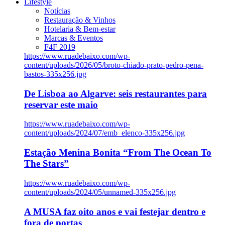
Lifestyle
Notícias
Restauração & Vinhos
Hotelaria & Bem-estar
Marcas & Eventos
F4F 2019
https://www.ruadebaixo.com/wp-
content/uploads/2026/05/broto-chiado-prato-pedro-pena-
bastos-335x256.jpg
De Lisboa ao Algarve: seis restaurantes para
reservar este maio
https://www.ruadebaixo.com/wp-
content/uploads/2024/07/emb_elenco-335x256.jpg
Estação Menina Bonita “From The Ocean To
The Stars”
https://www.ruadebaixo.com/wp-
content/uploads/2024/05/unnamed-335x256.jpg
A MUSA faz oito anos e vai festejar dentro e
fora de portas