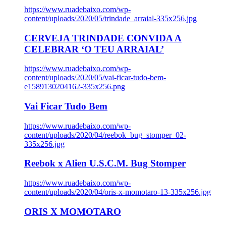
https://www.ruadebaixo.com/wp-
content/uploads/2020/05/trindade_arraial-335x256.jpg
CERVEJA TRINDADE CONVIDA A
CELEBRAR ‘O TEU ARRAIAL’
https://www.ruadebaixo.com/wp-
content/uploads/2020/05/vai-ficar-tudo-bem-
e1589130204162-335x256.png
Vai Ficar Tudo Bem
https://www.ruadebaixo.com/wp-
content/uploads/2020/04/reebok_bug_stomper_02-
335x256.jpg
Reebok x Alien U.S.C.M. Bug Stomper
https://www.ruadebaixo.com/wp-
content/uploads/2020/04/oris-x-momotaro-13-335x256.jpg
ORIS X MOMOTARO