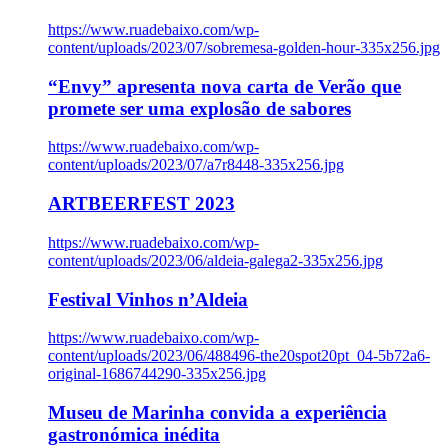
https://www.ruadebaixo.com/wp-
content/uploads/2023/07/sobremesa-golden-hour-335x256.jpg
“Envy” apresenta nova carta de Verão que
promete ser uma explosão de sabores
https://www.ruadebaixo.com/wp-
content/uploads/2023/07/a7r8448-335x256.jpg
ARTBEERFEST 2023
https://www.ruadebaixo.com/wp-
content/uploads/2023/06/aldeia-galega2-335x256.jpg
Festival Vinhos n’Aldeia
https://www.ruadebaixo.com/wp-
content/uploads/2023/06/488496-the20spot20pt_04-5b72a6-
original-1686744290-335x256.jpg
Museu de Marinha convida a experiência
gastronómica inédita