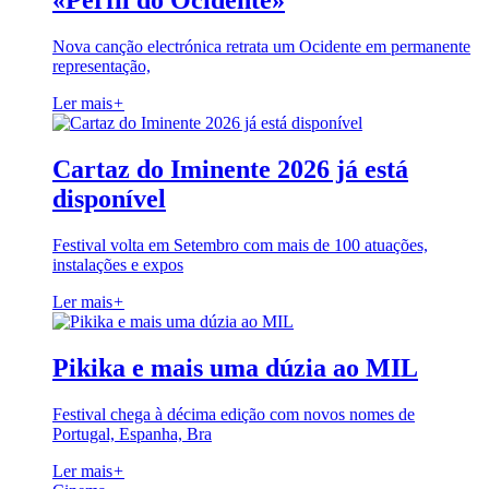
«Perfil do Ocidente»
Nova canção electrónica retrata um Ocidente em permanente
representação,
Ler mais
+
Cartaz do Iminente 2026 já está
disponível
Festival volta em Setembro com mais de 100 atuações,
instalações e expos
Ler mais
+
Pikika e mais uma dúzia ao MIL
Festival chega à décima edição com novos nomes de
Portugal, Espanha, Bra
Ler mais
+