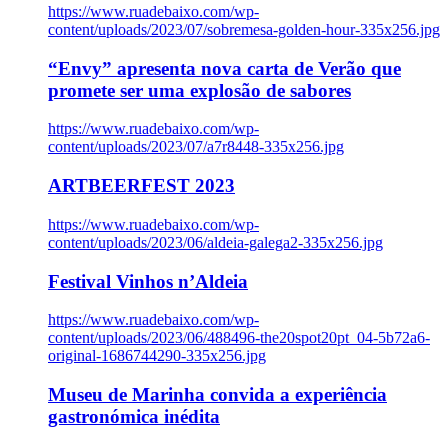
https://www.ruadebaixo.com/wp-
content/uploads/2023/07/sobremesa-golden-hour-335x256.jpg
“Envy” apresenta nova carta de Verão que
promete ser uma explosão de sabores
https://www.ruadebaixo.com/wp-
content/uploads/2023/07/a7r8448-335x256.jpg
ARTBEERFEST 2023
https://www.ruadebaixo.com/wp-
content/uploads/2023/06/aldeia-galega2-335x256.jpg
Festival Vinhos n’Aldeia
https://www.ruadebaixo.com/wp-
content/uploads/2023/06/488496-the20spot20pt_04-5b72a6-
original-1686744290-335x256.jpg
Museu de Marinha convida a experiência
gastronómica inédita