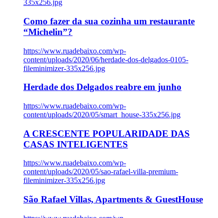
335x256.jpg
Como fazer da sua cozinha um restaurante
“Michelin”?
https://www.ruadebaixo.com/wp-
content/uploads/2020/06/herdade-dos-delgados-0105-
fileminimizer-335x256.jpg
Herdade dos Delgados reabre em junho
https://www.ruadebaixo.com/wp-
content/uploads/2020/05/smart_house-335x256.jpg
A CRESCENTE POPULARIDADE DAS
CASAS INTELIGENTES
https://www.ruadebaixo.com/wp-
content/uploads/2020/05/sao-rafael-villa-premium-
fileminimizer-335x256.jpg
São Rafael Villas, Apartments & GuestHouse