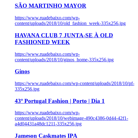
SÃO MARTINHO MAYOR
https://www.ruadebaixo.com/wp-
content/uploads/2018/10/old_fashion_week-335x256.jpg
HAVANA CLUB 7 JUNTA-SE À OLD
FASHIONED WEEK
https://www.ruadebaixo.com/wp-
content/uploads/2018/10/ginos_home-335x256.jpg
Ginos
https://www.ruadebaixo.com/wp-content/uploads/2018/10/pf-
335x256.jpg
43º Portugal Fashion | Porto | Dia 1
https://www.ruadebaixo.com/wp-
content/uploads/2018/10/webimage-490c4386-0d44-42f1-
a4d04431a48dc1211-335x256.jpg
Jameson Caskmates IPA