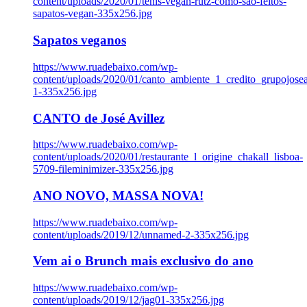
content/uploads/2020/01/tenis-vegan-rutz-como-sao-feitos-
sapatos-vegan-335x256.jpg
Sapatos veganos
https://www.ruadebaixo.com/wp-
content/uploads/2020/01/canto_ambiente_1_credito_grupojosea
1-335x256.jpg
CANTO de José Avillez
https://www.ruadebaixo.com/wp-
content/uploads/2020/01/restaurante_l_origine_chakall_lisboa-
5709-fileminimizer-335x256.jpg
ANO NOVO, MASSA NOVA!
https://www.ruadebaixo.com/wp-
content/uploads/2019/12/unnamed-2-335x256.jpg
Vem ai o Brunch mais exclusivo do ano
https://www.ruadebaixo.com/wp-
content/uploads/2019/12/jag01-335x256.jpg