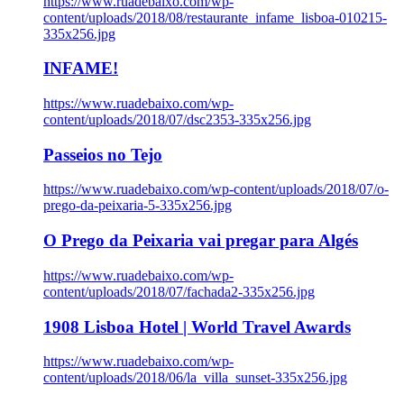
https://www.ruadebaixo.com/wp-
content/uploads/2018/08/restaurante_infame_lisboa-010215-
335x256.jpg
INFAME!
https://www.ruadebaixo.com/wp-
content/uploads/2018/07/dsc2353-335x256.jpg
Passeios no Tejo
https://www.ruadebaixo.com/wp-content/uploads/2018/07/o-
prego-da-peixaria-5-335x256.jpg
O Prego da Peixaria vai pregar para Algés
https://www.ruadebaixo.com/wp-
content/uploads/2018/07/fachada2-335x256.jpg
1908 Lisboa Hotel | World Travel Awards
https://www.ruadebaixo.com/wp-
content/uploads/2018/06/la_villa_sunset-335x256.jpg