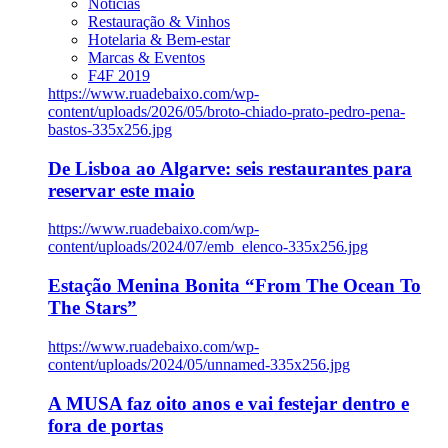
Notícias
Restauração & Vinhos
Hotelaria & Bem-estar
Marcas & Eventos
F4F 2019
https://www.ruadebaixo.com/wp-
content/uploads/2026/05/broto-chiado-prato-pedro-pena-
bastos-335x256.jpg
De Lisboa ao Algarve: seis restaurantes para
reservar este maio
https://www.ruadebaixo.com/wp-
content/uploads/2024/07/emb_elenco-335x256.jpg
Estação Menina Bonita “From The Ocean To
The Stars”
https://www.ruadebaixo.com/wp-
content/uploads/2024/05/unnamed-335x256.jpg
A MUSA faz oito anos e vai festejar dentro e
fora de portas