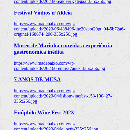
content/uploads/2023/06/aldeia-galega2-335x256.jpg
Festival Vinhos n’Aldeia
https://www.ruadebaixo.com/wp-
content/uploads/2023/06/488496-the20spot20pt_04-5b72a6-
original-1686744290-335x256.jpg
Museu de Marinha convida a experiência
gastronómica inédita
https://www.ruadebaixo.com/wp-
content/uploads/2023/05/musa7anos-335x256.jpg
7 ANOS DE MUSA
https://www.ruadebaixo.com/wp-
content/uploads/2023/04/lisbonwinefest-153-190427-
335x256.jpg
Enóphilo Wine Fest 2023
https://www.ruadebaixo.com/wp-
content/uploads/2023/04/le_petit-335x256.jpg