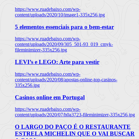
https://www.ruadebaixo.com/wp-
content/uploads/2020/10/image1-335x256.jpg
5 elementos essenciais para o bem-estar
https://www.ruadebaixo.com/wp-
content/uploads/2020/09/305_501-93_019_cmyk-
fileminimizer-335x256.jpg
LEVI’s e LEGO: Arte para vestir
https://www.ruadebaixo.com/wp-
content/uploads/2020/08/apostas-online-top-casinos-
335x256.jpg
Casinos online em Portugal
https://www.ruadebaixo.com/wp-
content/uploads/2020/07/h0a3723-fileminimizer-335x256.jpg
O LARGO DO PAÇO É O RESTAURANTE
ESTRELA MICHELIN QUE O VAI BUSCAR