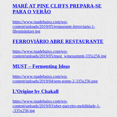
MARÉ AT PINE CLIFFS PREPARA-SE
PARA O VERÃO
https://www.ruadebaixo.com/wp-
content/uploads/2019/05/restaurante-ferroviario-1-
fileminimizer.jpg
FERROVIÁRIO ABRE RESTAURANTE
https://www.ruadebaixo.com/wp-
content/uploads/2019/05/must_winesummit-335x256.jpg
MUST – Fermenting Ideas
https://www.ruadebaixo.com/wp-
content/uploads/2019/04/sem-nome-2-335x256.png
L’Origine by Chakall
https://www.ruadebaixo.com/wp-
content/uploads/2019/03/uber-parceiro-mobilidade-1-
-335x256.jpg