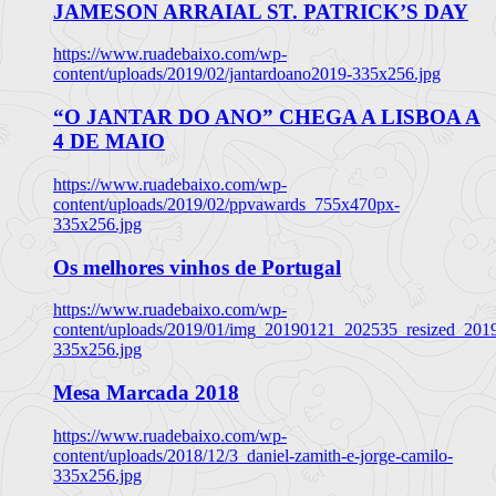
JAMESON ARRAIAL ST. PATRICK’S DAY
https://www.ruadebaixo.com/wp-
content/uploads/2019/02/jantardoano2019-335x256.jpg
“O JANTAR DO ANO” CHEGA A LISBOA A
4 DE MAIO
https://www.ruadebaixo.com/wp-
content/uploads/2019/02/ppvawards_755x470px-
335x256.jpg
Os melhores vinhos de Portugal
https://www.ruadebaixo.com/wp-
content/uploads/2019/01/img_20190121_202535_resized_20
335x256.jpg
Mesa Marcada 2018
https://www.ruadebaixo.com/wp-
content/uploads/2018/12/3_daniel-zamith-e-jorge-camilo-
335x256.jpg