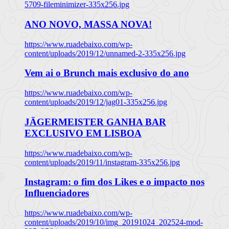
5709-fileminimizer-335x256.jpg
ANO NOVO, MASSA NOVA!
https://www.ruadebaixo.com/wp-
content/uploads/2019/12/unnamed-2-335x256.jpg
Vem ai o Brunch mais exclusivo do ano
https://www.ruadebaixo.com/wp-
content/uploads/2019/12/jag01-335x256.jpg
JÄGERMEISTER GANHA BAR
EXCLUSIVO EM LISBOA
https://www.ruadebaixo.com/wp-
content/uploads/2019/11/instagram-335x256.jpg
Instagram: o fim dos Likes e o impacto nos
Influenciadores
https://www.ruadebaixo.com/wp-
content/uploads/2019/10/img_20191024_202524-mod-