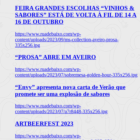
FEIRA GRANDES ESCOLHAS “VINHOS &
SABORES” ESTÁ DE VOLTA À FIL DE 14 A
16 DE OUTUBRO
https://www.ruadebaixo.com/wp-
content/uploads/2023/09/ms-collection-aveiro-prosa-
335x256.jpg
“PROSA” ABRE EM AVEIRO
https://www.ruadebaixo.com/wp-
content/uploads/2023/07/sobremesa-golden-hour-335x256.jpg
“Envy” apresenta nova carta de Verão que
promete ser uma explosão de sabores
https://www.ruadebaixo.com/wp-
content/uploads/2023/07/a7r8448-335x256.jpg
ARTBEERFEST 2023
https://www.ruadebaixo.com/wp-