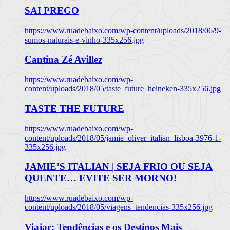
SAI PREGO
https://www.ruadebaixo.com/wp-content/uploads/2018/06/9-
sumos-naturais-e-vinho-335x256.jpg
Cantina Zé Avillez
https://www.ruadebaixo.com/wp-
content/uploads/2018/05/taste_future_heineken-335x256.jpg
TASTE THE FUTURE
https://www.ruadebaixo.com/wp-
content/uploads/2018/05/jamie_oliver_italian_lisboa-3976-1-
335x256.jpg
JAMIE’S ITALIAN | SEJA FRIO OU SEJA
QUENTE… EVITE SER MORNO!
https://www.ruadebaixo.com/wp-
content/uploads/2018/05/viagens_tendencias-335x256.jpg
Viajar: Tendências e os Destinos Mais