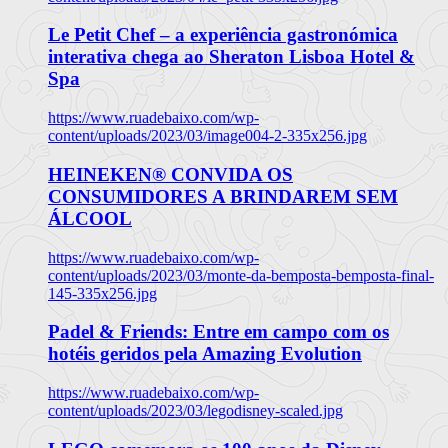
Le Petit Chef – a experiência gastronómica
interativa chega ao Sheraton Lisboa Hotel &
Spa
https://www.ruadebaixo.com/wp-
content/uploads/2023/03/image004-2-335x256.jpg
HEINEKEN® CONVIDA OS
CONSUMIDORES A BRINDAREM SEM
ÁLCOOL
https://www.ruadebaixo.com/wp-
content/uploads/2023/03/monte-da-bemposta-bemposta-final-
145-335x256.jpg
Padel & Friends: Entre em campo com os
hotéis geridos pela Amazing Evolution
https://www.ruadebaixo.com/wp-
content/uploads/2023/03/legodisney-scaled.jpg