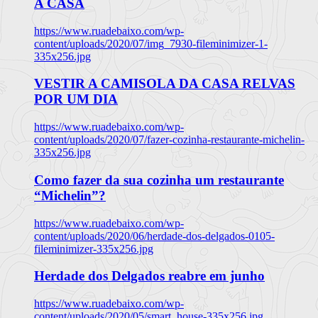
A CASA
https://www.ruadebaixo.com/wp-
content/uploads/2020/07/img_7930-fileminimizer-1-
335x256.jpg
VESTIR A CAMISOLA DA CASA RELVAS
POR UM DIA
https://www.ruadebaixo.com/wp-
content/uploads/2020/07/fazer-cozinha-restaurante-michelin-
335x256.jpg
Como fazer da sua cozinha um restaurante
“Michelin”?
https://www.ruadebaixo.com/wp-
content/uploads/2020/06/herdade-dos-delgados-0105-
fileminimizer-335x256.jpg
Herdade dos Delgados reabre em junho
https://www.ruadebaixo.com/wp-
content/uploads/2020/05/smart_house-335x256.jpg