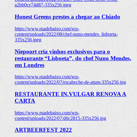
a2bb0ce74d87-335x256.jpeg
Honest Greens prestes a chegar ao Chiado
https://www.ruadebaixo.com/wp-
content/uploads/2022/08/chef-nuno-mendes_lisboeta-
335x256.jpeg
Niepoort cria vinhos exclusivos para o
restaurante “Lisboeta”, do chef Nuno Mendes,
em Londres
https://www.ruadebaixo.com/wp-
content/uploads/2022/07/escabeche-de-atum-335x256.jpg
RESTAURANTE IN.VULGAR RENOVA A
CARTA
https://www.ruadebaixo.com/wp-
content/uploads/2022/07/d6c2815-335x256.jpg
ARTBEERFEST 2022