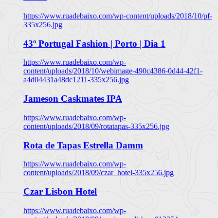
https://www.ruadebaixo.com/wp-content/uploads/2018/10/pf-
335x256.jpg
43º Portugal Fashion | Porto | Dia 1
https://www.ruadebaixo.com/wp-
content/uploads/2018/10/webimage-490c4386-0d44-42f1-
a4d04431a48dc1211-335x256.jpg
Jameson Caskmates IPA
https://www.ruadebaixo.com/wp-
content/uploads/2018/09/rotatapas-335x256.jpg
Rota de Tapas Estrella Damm
https://www.ruadebaixo.com/wp-
content/uploads/2018/09/czar_hotel-335x256.jpg
Czar Lisbon Hotel
https://www.ruadebaixo.com/wp-