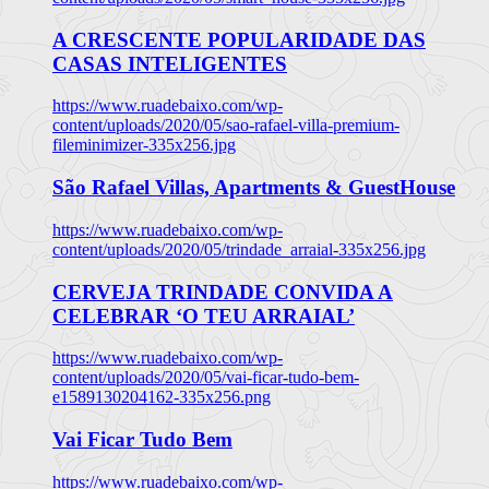
A CRESCENTE POPULARIDADE DAS
CASAS INTELIGENTES
https://www.ruadebaixo.com/wp-
content/uploads/2020/05/sao-rafael-villa-premium-
fileminimizer-335x256.jpg
São Rafael Villas, Apartments & GuestHouse
https://www.ruadebaixo.com/wp-
content/uploads/2020/05/trindade_arraial-335x256.jpg
CERVEJA TRINDADE CONVIDA A
CELEBRAR ‘O TEU ARRAIAL’
https://www.ruadebaixo.com/wp-
content/uploads/2020/05/vai-ficar-tudo-bem-
e1589130204162-335x256.png
Vai Ficar Tudo Bem
https://www.ruadebaixo.com/wp-