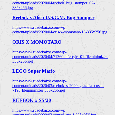
content/uploads/2020/04/reebok_bug_stomper_02-
335x256.jpg
Reebok x Alien U.S.C.M. Bug Stomper
https://www.ruadebaixo.com/wp-
content/uploads/2020/04/oris-x-momotaro-13-335x256.jpg
ORIS X MOMOTARO
https://www.ruadebaixo.com/wp-
content/uploads/2020/04/71360_lifestyle_01-fileminimizer-
335x256.jpg
LEGO Super Mario
https://www.ruadebaixo.com/wp-
content/uploads/2020/03/reebok_ss2020_graziela_costa-
7193-fileminimizer-335x256.jpg
REEBOK x SS’20
https://www.ruadebaixo.com/wp-
content/uploads/2020/02/conrad-spa-4-335x256.jpg