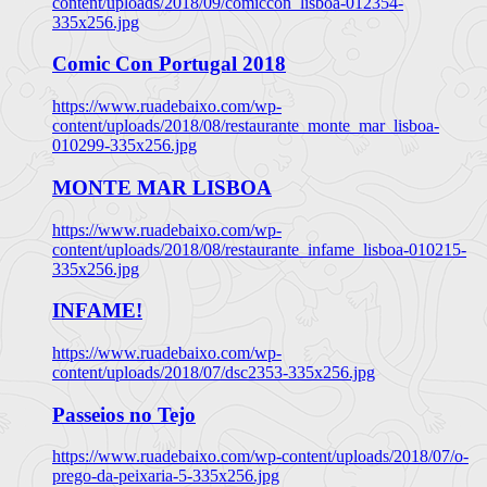
content/uploads/2018/09/comiccon_lisboa-012354-
335x256.jpg
Comic Con Portugal 2018
https://www.ruadebaixo.com/wp-
content/uploads/2018/08/restaurante_monte_mar_lisboa-
010299-335x256.jpg
MONTE MAR LISBOA
https://www.ruadebaixo.com/wp-
content/uploads/2018/08/restaurante_infame_lisboa-010215-
335x256.jpg
INFAME!
https://www.ruadebaixo.com/wp-
content/uploads/2018/07/dsc2353-335x256.jpg
Passeios no Tejo
https://www.ruadebaixo.com/wp-content/uploads/2018/07/o-
prego-da-peixaria-5-335x256.jpg