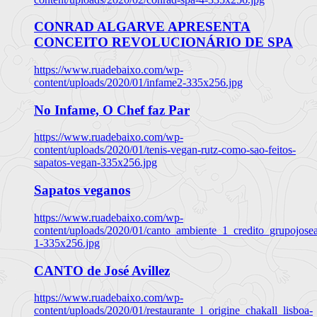
CONRAD ALGARVE APRESENTA
CONCEITO REVOLUCIONÁRIO DE SPA
https://www.ruadebaixo.com/wp-
content/uploads/2020/01/infame2-335x256.jpg
No Infame, O Chef faz Par
https://www.ruadebaixo.com/wp-
content/uploads/2020/01/tenis-vegan-rutz-como-sao-feitos-
sapatos-vegan-335x256.jpg
Sapatos veganos
https://www.ruadebaixo.com/wp-
content/uploads/2020/01/canto_ambiente_1_credito_grupojosea
1-335x256.jpg
CANTO de José Avillez
https://www.ruadebaixo.com/wp-
content/uploads/2020/01/restaurante_l_origine_chakall_lisboa-