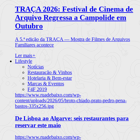
TRAÇA 2026: Festival de Cinema de
Arquivo Regressa a Campolide em
Outubro
A 5.ª edição da TRAÇA — Mostra de Filmes de Arquivos
Familiares acontece
Ler mais
+
Lifestyle
Notícias
Restauração & Vinhos
Hotelaria & Bem-estar
Marcas & Eventos
F4F 2019
https://www.ruadebaixo.com/wp-
content/uploads/2026/05/broto-chiado-prato-pedro-pena-
bastos-335x256.jpg
De Lisboa ao Algarve: seis restaurantes para
reservar este maio
https://www.ruadebaixo.com/wp-