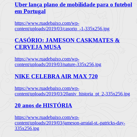
Uber lança plano de mobilidade para o futebol
em Portugal
https://www.ruadebaixo.com/wp-
content/uploads/2019/03/casorio_-1-335x256.jpg
CASÓRIO: JAMESON CASKMATES &
CERVEJA MUSA
https://www.ruadebaixo.com/wp-
content/uploads/2019/03/nature-335x256.jpg
NIKE CELEBRA AIR MAX 720
https://www.ruadebaixo.com/wp-
content/uploads/2019/03/20aniv_historia_pt_2-335x256.jpg
20 anos de HISTÓRIA
https://www.ruadebaixo.com/wp-
content/uploads/2019/03/jameson-arraial-st.-patricks-day-
335x256.jpg