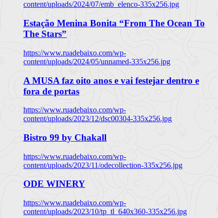
content/uploads/2024/07/emb_elenco-335x256.jpg
Estação Menina Bonita “From The Ocean To
The Stars”
https://www.ruadebaixo.com/wp-
content/uploads/2024/05/unnamed-335x256.jpg
A MUSA faz oito anos e vai festejar dentro e
fora de portas
https://www.ruadebaixo.com/wp-
content/uploads/2023/12/dsc00304-335x256.jpg
Bistro 99 by Chakall
https://www.ruadebaixo.com/wp-
content/uploads/2023/11/odecollection-335x256.jpg
ODE WINERY
https://www.ruadebaixo.com/wp-
content/uploads/2023/10/tp_tl_640x360-335x256.jpg