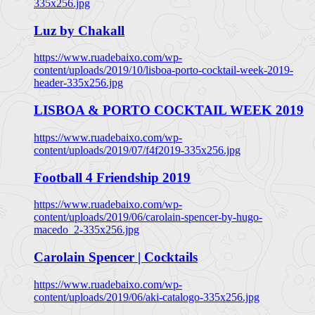
335x256.jpg
Luz by Chakall
https://www.ruadebaixo.com/wp-
content/uploads/2019/10/lisboa-porto-cocktail-week-2019-
header-335x256.jpg
LISBOA & PORTO COCKTAIL WEEK 2019
https://www.ruadebaixo.com/wp-
content/uploads/2019/07/f4f2019-335x256.jpg
Football 4 Friendship 2019
https://www.ruadebaixo.com/wp-
content/uploads/2019/06/carolain-spencer-by-hugo-
macedo_2-335x256.jpg
Carolain Spencer | Cocktails
https://www.ruadebaixo.com/wp-
content/uploads/2019/06/aki-catalogo-335x256.jpg