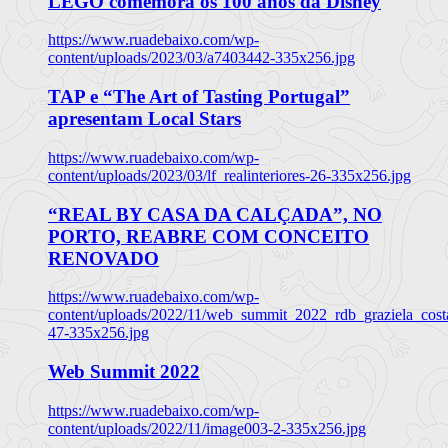
LEGO comemora os 100 anos da Disney
https://www.ruadebaixo.com/wp-
content/uploads/2023/03/a7403442-335x256.jpg
TAP e “The Art of Tasting Portugal”
apresentam Local Stars
https://www.ruadebaixo.com/wp-
content/uploads/2023/03/lf_realinteriores-26-335x256.jpg
“REAL BY CASA DA CALÇADA”, NO
PORTO, REABRE COM CONCEITO
RENOVADO
https://www.ruadebaixo.com/wp-
content/uploads/2022/11/web_summit_2022_rdb_graziela_cost
47-335x256.jpg
Web Summit 2022
https://www.ruadebaixo.com/wp-
content/uploads/2022/11/image003-2-335x256.jpg