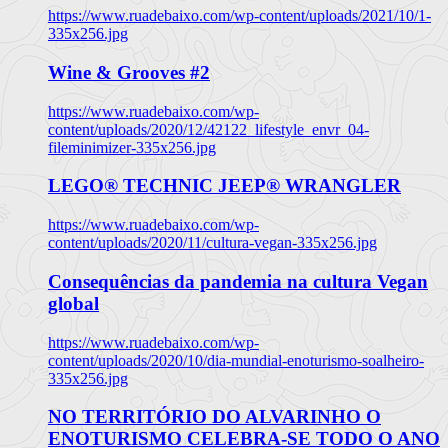
https://www.ruadebaixo.com/wp-content/uploads/2021/10/1-
335x256.jpg
Wine & Grooves #2
https://www.ruadebaixo.com/wp-
content/uploads/2020/12/42122_lifestyle_envr_04-
fileminimizer-335x256.jpg
LEGO® TECHNIC JEEP® WRANGLER
https://www.ruadebaixo.com/wp-
content/uploads/2020/11/cultura-vegan-335x256.jpg
Consequências da pandemia na cultura Vegan
global
https://www.ruadebaixo.com/wp-
content/uploads/2020/10/dia-mundial-enoturismo-soalheiro-
335x256.jpg
NO TERRITÓRIO DO ALVARINHO O
ENOTURISMO CELEBRA-SE TODO O ANO