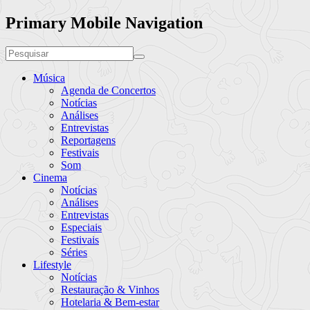
Primary Mobile Navigation
Música
Agenda de Concertos
Notícias
Análises
Entrevistas
Reportagens
Festivais
Som
Cinema
Notícias
Análises
Entrevistas
Especiais
Festivais
Séries
Lifestyle
Notícias
Restauração & Vinhos
Hotelaria & Bem-estar