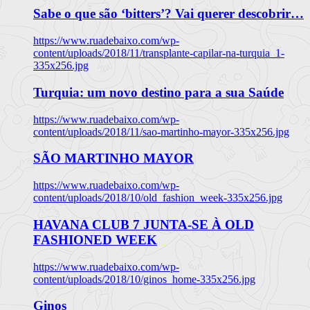
Sabe o que são ‘bitters’? Vai querer descobrir…
https://www.ruadebaixo.com/wp-
content/uploads/2018/11/transplante-capilar-na-turquia_1-
335x256.jpg
Turquia: um novo destino para a sua Saúde
https://www.ruadebaixo.com/wp-
content/uploads/2018/11/sao-martinho-mayor-335x256.jpg
SÃO MARTINHO MAYOR
https://www.ruadebaixo.com/wp-
content/uploads/2018/10/old_fashion_week-335x256.jpg
HAVANA CLUB 7 JUNTA-SE À OLD
FASHIONED WEEK
https://www.ruadebaixo.com/wp-
content/uploads/2018/10/ginos_home-335x256.jpg
Ginos