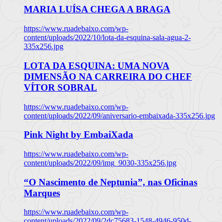
MARIA LUÍSA CHEGA A BRAGA
https://www.ruadebaixo.com/wp-
content/uploads/2022/10/lota-da-esquina-sala-agua-2-
335x256.jpg
LOTA DA ESQUINA: UMA NOVA
DIMENSÃO NA CARREIRA DO CHEF
VÍTOR SOBRAL
https://www.ruadebaixo.com/wp-
content/uploads/2022/09/aniversario-embaixada-335x256.jpg
Pink Night by EmbaiXada
https://www.ruadebaixo.com/wp-
content/uploads/2022/09/img_9030-335x256.jpg
“O Nascimento de Neptunia”, nas Oficinas
Marques
https://www.ruadebaixo.com/wp-
content/uploads/2022/09/2dc75683-1548-4946-950d-