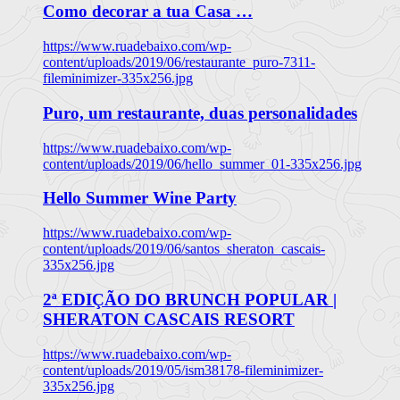
Como decorar a tua Casa …
https://www.ruadebaixo.com/wp-
content/uploads/2019/06/restaurante_puro-7311-
fileminimizer-335x256.jpg
Puro, um restaurante, duas personalidades
https://www.ruadebaixo.com/wp-
content/uploads/2019/06/hello_summer_01-335x256.jpg
Hello Summer Wine Party
https://www.ruadebaixo.com/wp-
content/uploads/2019/06/santos_sheraton_cascais-
335x256.jpg
2ª EDIÇÃO DO BRUNCH POPULAR |
SHERATON CASCAIS RESORT
https://www.ruadebaixo.com/wp-
content/uploads/2019/05/ism38178-fileminimizer-
335x256.jpg