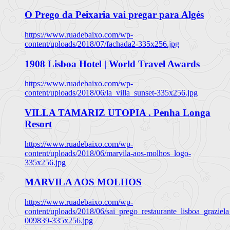
O Prego da Peixaria vai pregar para Algés
https://www.ruadebaixo.com/wp-
content/uploads/2018/07/fachada2-335x256.jpg
1908 Lisboa Hotel | World Travel Awards
https://www.ruadebaixo.com/wp-
content/uploads/2018/06/la_villa_sunset-335x256.jpg
VILLA TAMARIZ UTOPIA . Penha Longa
Resort
https://www.ruadebaixo.com/wp-
content/uploads/2018/06/marvila-aos-molhos_logo-
335x256.jpg
MARVILA AOS MOLHOS
https://www.ruadebaixo.com/wp-
content/uploads/2018/06/sai_prego_restaurante_lisboa_graziela
009839-335x256.jpg