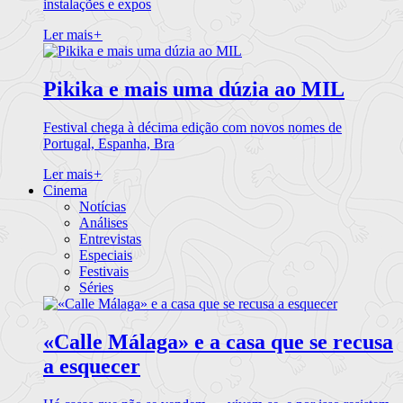
instalações e expos
Ler mais
+
Pikika e mais uma dúzia ao MIL
Festival chega à décima edição com novos nomes de
Portugal, Espanha, Bra
Ler mais
+
Cinema
Notícias
Análises
Entrevistas
Especiais
Festivais
Séries
«Calle Málaga» e a casa que se recusa
a esquecer