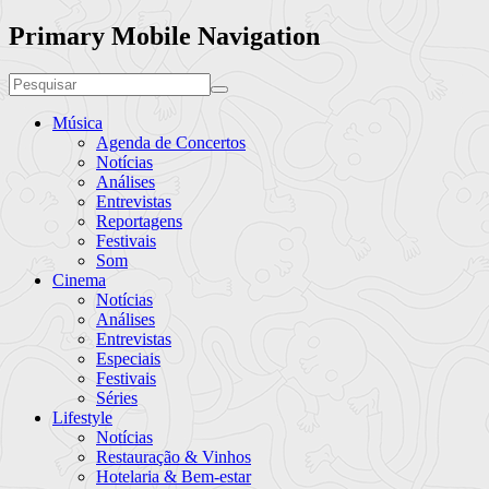
Primary Mobile Navigation
Música
Agenda de Concertos
Notícias
Análises
Entrevistas
Reportagens
Festivais
Som
Cinema
Notícias
Análises
Entrevistas
Especiais
Festivais
Séries
Lifestyle
Notícias
Restauração & Vinhos
Hotelaria & Bem-estar