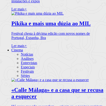
instalações e expos
Ler mais
+
Pikika e mais uma dúzia ao MIL
Festival chega à décima edição com novos nomes de
Portugal, Espanha, Bra
Ler mais
+
Cinema
Notícias
Análises
Entrevistas
Especiais
Festivais
Séries
«Calle Málaga» e a casa que se recusa
a esquecer