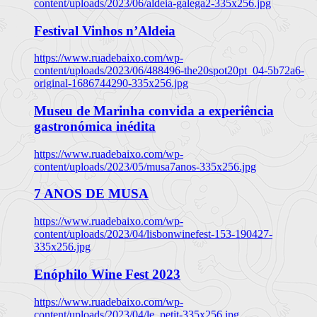
content/uploads/2023/06/aldeia-galega2-335x256.jpg
Festival Vinhos n’Aldeia
https://www.ruadebaixo.com/wp-
content/uploads/2023/06/488496-the20spot20pt_04-5b72a6-
original-1686744290-335x256.jpg
Museu de Marinha convida a experiência
gastronómica inédita
https://www.ruadebaixo.com/wp-
content/uploads/2023/05/musa7anos-335x256.jpg
7 ANOS DE MUSA
https://www.ruadebaixo.com/wp-
content/uploads/2023/04/lisbonwinefest-153-190427-
335x256.jpg
Enóphilo Wine Fest 2023
https://www.ruadebaixo.com/wp-
content/uploads/2023/04/le_petit-335x256.jpg