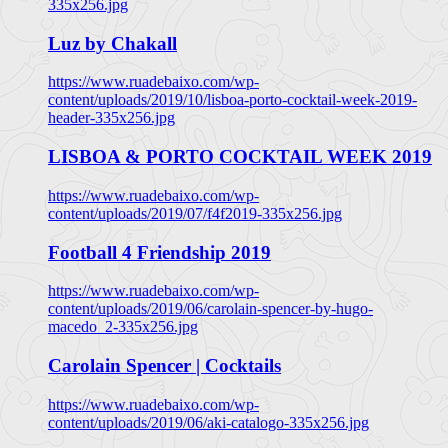
335x256.jpg
Luz by Chakall
https://www.ruadebaixo.com/wp-
content/uploads/2019/10/lisboa-porto-cocktail-week-2019-
header-335x256.jpg
LISBOA & PORTO COCKTAIL WEEK 2019
https://www.ruadebaixo.com/wp-
content/uploads/2019/07/f4f2019-335x256.jpg
Football 4 Friendship 2019
https://www.ruadebaixo.com/wp-
content/uploads/2019/06/carolain-spencer-by-hugo-
macedo_2-335x256.jpg
Carolain Spencer | Cocktails
https://www.ruadebaixo.com/wp-
content/uploads/2019/06/aki-catalogo-335x256.jpg