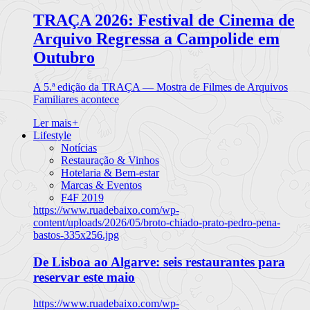
TRAÇA 2026: Festival de Cinema de
Arquivo Regressa a Campolide em
Outubro
A 5.ª edição da TRAÇA — Mostra de Filmes de Arquivos
Familiares acontece
Ler mais
+
Lifestyle
Notícias
Restauração & Vinhos
Hotelaria & Bem-estar
Marcas & Eventos
F4F 2019
https://www.ruadebaixo.com/wp-
content/uploads/2026/05/broto-chiado-prato-pedro-pena-
bastos-335x256.jpg
De Lisboa ao Algarve: seis restaurantes para
reservar este maio
https://www.ruadebaixo.com/wp-