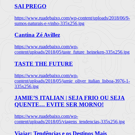
SAI PREGO
https://www.ruadebaixo.com/wp-content/uploads/2018/06/9-
sumos-naturais-e-vinho-335x256.jpg
Cantina Zé Avillez
https://www.ruadebaixo.com/wp-
content/uploads/2018/05/taste_future_heineken-335x256.jpg
TASTE THE FUTURE
https://www.ruadebaixo.com/wp-
content/uploads/2018/05/jamie_oliver_italian_lisboa-3976-1-
335x256.jpg
JAMIE’S ITALIAN | SEJA FRIO OU SEJA
QUENTE… EVITE SER MORNO!
https://www.ruadebaixo.com/wp-
content/uploads/2018/05/viagens_tendencias-335x256.jpg
Viajar: Tendências e os Destinos Mais