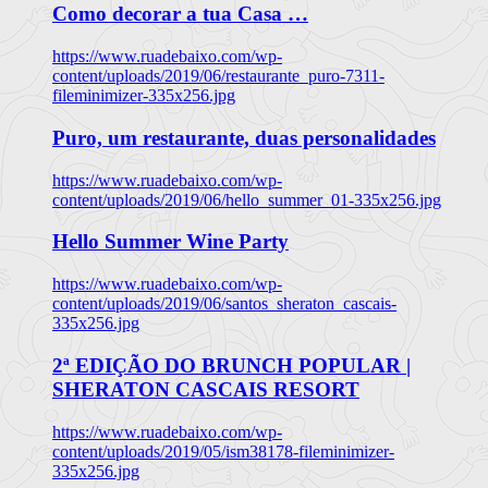
Como decorar a tua Casa …
https://www.ruadebaixo.com/wp-
content/uploads/2019/06/restaurante_puro-7311-
fileminimizer-335x256.jpg
Puro, um restaurante, duas personalidades
https://www.ruadebaixo.com/wp-
content/uploads/2019/06/hello_summer_01-335x256.jpg
Hello Summer Wine Party
https://www.ruadebaixo.com/wp-
content/uploads/2019/06/santos_sheraton_cascais-
335x256.jpg
2ª EDIÇÃO DO BRUNCH POPULAR |
SHERATON CASCAIS RESORT
https://www.ruadebaixo.com/wp-
content/uploads/2019/05/ism38178-fileminimizer-
335x256.jpg