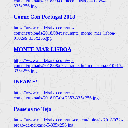
content/uploads/2018/09/comiccon_lisboa-012354-
335x256.jpg
Comic Con Portugal 2018
https://www.ruadebaixo.com/wp-
content/uploads/2018/08/restaurante_monte_mar_lisboa-
010299-335x256.jpg
MONTE MAR LISBOA
https://www.ruadebaixo.com/wp-
content/uploads/2018/08/restaurante_infame_lisboa-010215-
335x256.jpg
INFAME!
https://www.ruadebaixo.com/wp-
content/uploads/2018/07/dsc2353-335x256.jpg
Passeios no Tejo
https://www.ruadebaixo.com/wp-content/uploads/2018/07/o-
prego-da-peixaria-5-335x256.jpg