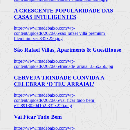
A CRESCENTE POPULARIDADE DAS
CASAS INTELIGENTES
https://www.ruadebaixo.com/wp-
content/uploads/2020/05/sao-rafael-villa-premium-
fileminimizer-335x256.jpg
São Rafael Villas, Apartments & GuestHouse
https://www.ruadebaixo.com/wp-
content/uploads/2020/05/trindade_arraial-335x256.jpg
CERVEJA TRINDADE CONVIDA A
CELEBRAR ‘O TEU ARRAIAL’
https://www.ruadebaixo.com/wp-
content/uploads/2020/05/vai-ficar-tudo-bem-
e1589130204162-335x256.png
Vai Ficar Tudo Bem
https://www.ruadebaixo.com/wp-