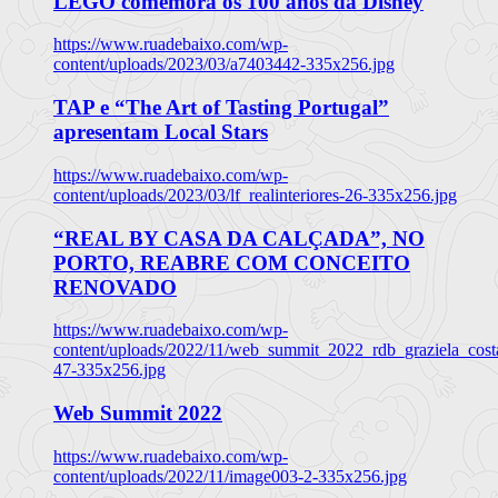
LEGO comemora os 100 anos da Disney
https://www.ruadebaixo.com/wp-
content/uploads/2023/03/a7403442-335x256.jpg
TAP e “The Art of Tasting Portugal”
apresentam Local Stars
https://www.ruadebaixo.com/wp-
content/uploads/2023/03/lf_realinteriores-26-335x256.jpg
“REAL BY CASA DA CALÇADA”, NO
PORTO, REABRE COM CONCEITO
RENOVADO
https://www.ruadebaixo.com/wp-
content/uploads/2022/11/web_summit_2022_rdb_graziela_cost
47-335x256.jpg
Web Summit 2022
https://www.ruadebaixo.com/wp-
content/uploads/2022/11/image003-2-335x256.jpg