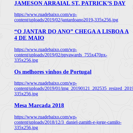
JAMESON ARRAIAL ST. PATRICK’S DAY
https://www.ruadebaixo.com/wp-
content/uploads/2019/02/jantardoano2019-335x256.jpg
“O JANTAR DO ANO” CHEGA A LISBOA A
4 DE MAIO
https://www.ruadebaixo.com/wp-
content/uploads/2019/02/ppvawards_755x470px-
335x256.jpg
Os melhores vinhos de Portugal
https://www.ruadebaixo.com/wp-
content/uploads/2019/01/img_20190121_202535_resized_20
335x256.jpg
Mesa Marcada 2018
https://www.ruadebaixo.com/wp-
content/uploads/2018/12/3_daniel-zamith-e-jorge-camilo-
335x256.jpg