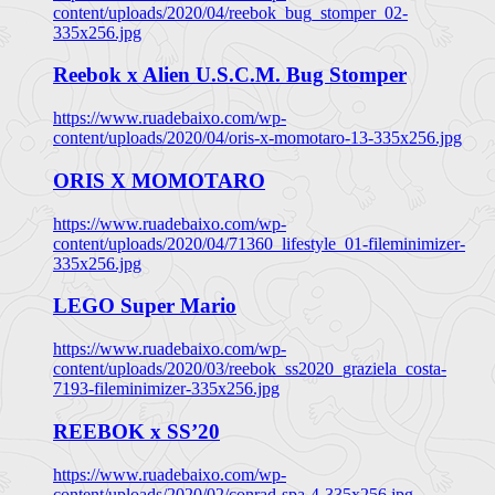
content/uploads/2020/04/reebok_bug_stomper_02-
335x256.jpg
Reebok x Alien U.S.C.M. Bug Stomper
https://www.ruadebaixo.com/wp-
content/uploads/2020/04/oris-x-momotaro-13-335x256.jpg
ORIS X MOMOTARO
https://www.ruadebaixo.com/wp-
content/uploads/2020/04/71360_lifestyle_01-fileminimizer-
335x256.jpg
LEGO Super Mario
https://www.ruadebaixo.com/wp-
content/uploads/2020/03/reebok_ss2020_graziela_costa-
7193-fileminimizer-335x256.jpg
REEBOK x SS’20
https://www.ruadebaixo.com/wp-
content/uploads/2020/02/conrad-spa-4-335x256.jpg