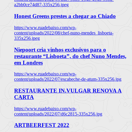
a2bb0ce74d87-335x256.jpeg
Honest Greens prestes a chegar ao Chiado
https://www.ruadebaixo.com/wp-
content/uploads/2022/08/chef-nuno-mendes_lisboeta-
335x256.jpeg
Niepoort cria vinhos exclusivos para o
restaurante “Lisboeta”, do chef Nuno Mendes,
em Londres
https://www.ruadebaixo.com/wp-
content/uploads/2022/07/escabeche-de-atum-335x256.jpg
RESTAURANTE IN.VULGAR RENOVA A
CARTA
https://www.ruadebaixo.com/wp-
content/uploads/2022/07/d6c2815-335x256.jpg
ARTBEERFEST 2022