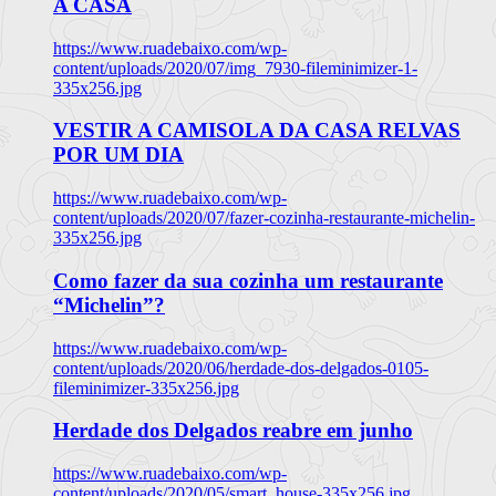
A CASA
https://www.ruadebaixo.com/wp-
content/uploads/2020/07/img_7930-fileminimizer-1-
335x256.jpg
VESTIR A CAMISOLA DA CASA RELVAS
POR UM DIA
https://www.ruadebaixo.com/wp-
content/uploads/2020/07/fazer-cozinha-restaurante-michelin-
335x256.jpg
Como fazer da sua cozinha um restaurante
“Michelin”?
https://www.ruadebaixo.com/wp-
content/uploads/2020/06/herdade-dos-delgados-0105-
fileminimizer-335x256.jpg
Herdade dos Delgados reabre em junho
https://www.ruadebaixo.com/wp-
content/uploads/2020/05/smart_house-335x256.jpg