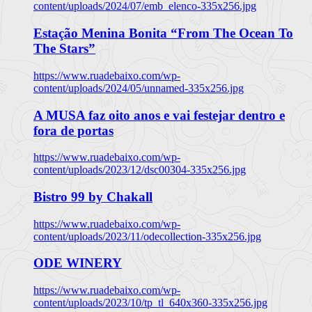
content/uploads/2024/07/emb_elenco-335x256.jpg
Estação Menina Bonita “From The Ocean To
The Stars”
https://www.ruadebaixo.com/wp-
content/uploads/2024/05/unnamed-335x256.jpg
A MUSA faz oito anos e vai festejar dentro e
fora de portas
https://www.ruadebaixo.com/wp-
content/uploads/2023/12/dsc00304-335x256.jpg
Bistro 99 by Chakall
https://www.ruadebaixo.com/wp-
content/uploads/2023/11/odecollection-335x256.jpg
ODE WINERY
https://www.ruadebaixo.com/wp-
content/uploads/2023/10/tp_tl_640x360-335x256.jpg