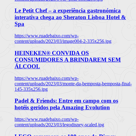
Le Petit Chef – a experiência gastronómica
interativa chega ao Sheraton Lisboa Hotel &
Spa
https://www.ruadebaixo.com/wp-
content/uploads/2023/03/image004-2-335x256.jpg
HEINEKEN® CONVIDA OS
CONSUMIDORES A BRINDAREM SEM
ÁLCOOL
https://www.ruadebaixo.com/wp-
content/uploads/2023/03/monte-da-bemposta-bemposta-final-
145-335x256.jpg
Padel & Friends: Entre em campo com os
hotéis geridos pela Amazing Evolution
https://www.ruadebaixo.com/wp-
content/uploads/2023/03/legodisney-scaled.jpg