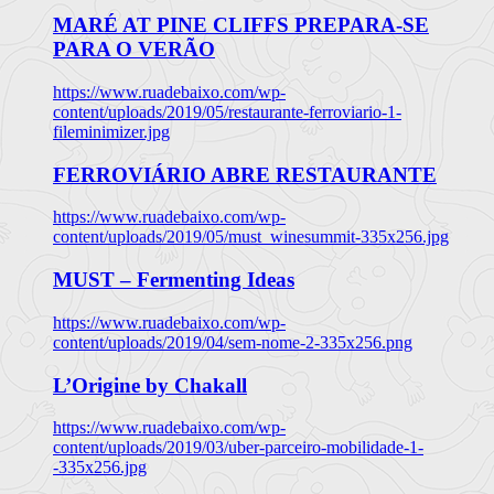
MARÉ AT PINE CLIFFS PREPARA-SE
PARA O VERÃO
https://www.ruadebaixo.com/wp-
content/uploads/2019/05/restaurante-ferroviario-1-
fileminimizer.jpg
FERROVIÁRIO ABRE RESTAURANTE
https://www.ruadebaixo.com/wp-
content/uploads/2019/05/must_winesummit-335x256.jpg
MUST – Fermenting Ideas
https://www.ruadebaixo.com/wp-
content/uploads/2019/04/sem-nome-2-335x256.png
L’Origine by Chakall
https://www.ruadebaixo.com/wp-
content/uploads/2019/03/uber-parceiro-mobilidade-1-
-335x256.jpg