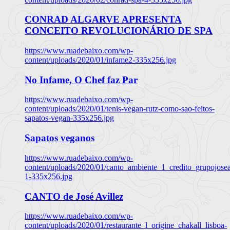
CONRAD ALGARVE APRESENTA
CONCEITO REVOLUCIONÁRIO DE SPA
https://www.ruadebaixo.com/wp-
content/uploads/2020/01/infame2-335x256.jpg
No Infame, O Chef faz Par
https://www.ruadebaixo.com/wp-
content/uploads/2020/01/tenis-vegan-rutz-como-sao-feitos-
sapatos-vegan-335x256.jpg
Sapatos veganos
https://www.ruadebaixo.com/wp-
content/uploads/2020/01/canto_ambiente_1_credito_grupojosea
1-335x256.jpg
CANTO de José Avillez
https://www.ruadebaixo.com/wp-
content/uploads/2020/01/restaurante_l_origine_chakall_lisboa-