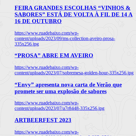
FEIRA GRANDES ESCOLHAS “VINHOS &
SABORES” ESTÁ DE VOLTA À FIL DE 14 A
16 DE OUTUBRO
https://www.ruadebaixo.com/wp-
content/uploads/2023/09/ms-collection-aveiro-prosa-
335x256.jpg
“PROSA” ABRE EM AVEIRO
https://www.ruadebaixo.com/wp-
content/uploads/2023/07/sobremesa-golden-hour-335x256.jpg
“Envy” apresenta nova carta de Verão que
promete ser uma explosão de sabores
https://www.ruadebaixo.com/wp-
content/uploads/2023/07/a7r8448-335x256.jpg
ARTBEERFEST 2023
https://www.ruadebaixo.com/wp-