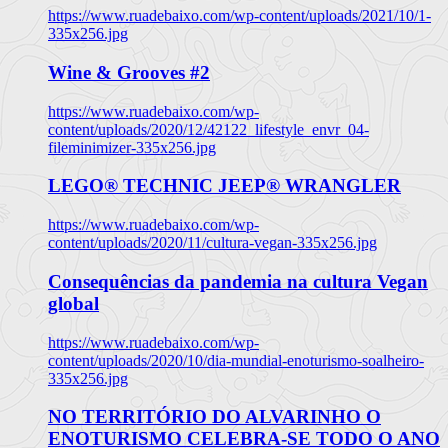
https://www.ruadebaixo.com/wp-content/uploads/2021/10/1-
335x256.jpg
Wine & Grooves #2
https://www.ruadebaixo.com/wp-
content/uploads/2020/12/42122_lifestyle_envr_04-
fileminimizer-335x256.jpg
LEGO® TECHNIC JEEP® WRANGLER
https://www.ruadebaixo.com/wp-
content/uploads/2020/11/cultura-vegan-335x256.jpg
Consequências da pandemia na cultura Vegan
global
https://www.ruadebaixo.com/wp-
content/uploads/2020/10/dia-mundial-enoturismo-soalheiro-
335x256.jpg
NO TERRITÓRIO DO ALVARINHO O
ENOTURISMO CELEBRA-SE TODO O ANO