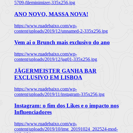
5709-fileminimizer-335x256.jpg
ANO NOVO, MASSA NOVA!
https://www.ruadebaixo.com/wp-
content/uploads/2019/12/unnamed-2-335x256.jpg
Vem ai o Brunch mais exclusivo do ano
https://www.ruadebaixo.com/wp-
content/uploads/2019/12/jag01-335x256.jpg
JÄGERMEISTER GANHA BAR
EXCLUSIVO EM LISBOA
https://www.ruadebaixo.com/wp-
content/uploads/2019/11/instagram-335x256.jpg
Instagram: o fim dos Likes e o impacto nos
Influenciadores
https://www.ruadebaixo.com/wp-
content/uploads/2019/10/img_20191024_202524-mod-