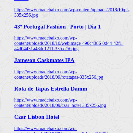
https://www.ruadebaixo.com/wp-content/uploads/2018/10/pf-
335x256.jpg
43º Portugal Fashion | Porto | Dia 1
https://www.ruadebaixo.com/wp-
content/uploads/2018/10/webimage-490c4386-0d44-42f1-
a4d04431a48dc1211-335x256.jpg
Jameson Caskmates IPA
https://www.ruadebaixo.com/wp-
content/uploads/2018/09/rotatapas-335x256.jpg
Rota de Tapas Estrella Damm
https://www.ruadebaixo.com/wp-
content/uploads/2018/09/czar_hotel-335x256.jpg
Czar Lisbon Hotel
https://www.ruadebaixo.com/wp-