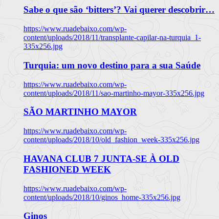
Sabe o que são ‘bitters’? Vai querer descobrir…
https://www.ruadebaixo.com/wp-
content/uploads/2018/11/transplante-capilar-na-turquia_1-
335x256.jpg
Turquia: um novo destino para a sua Saúde
https://www.ruadebaixo.com/wp-
content/uploads/2018/11/sao-martinho-mayor-335x256.jpg
SÃO MARTINHO MAYOR
https://www.ruadebaixo.com/wp-
content/uploads/2018/10/old_fashion_week-335x256.jpg
HAVANA CLUB 7 JUNTA-SE À OLD
FASHIONED WEEK
https://www.ruadebaixo.com/wp-
content/uploads/2018/10/ginos_home-335x256.jpg
Ginos