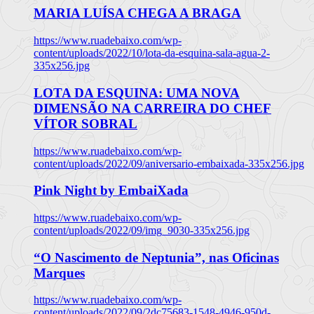
MARIA LUÍSA CHEGA A BRAGA
https://www.ruadebaixo.com/wp-
content/uploads/2022/10/lota-da-esquina-sala-agua-2-
335x256.jpg
LOTA DA ESQUINA: UMA NOVA
DIMENSÃO NA CARREIRA DO CHEF
VÍTOR SOBRAL
https://www.ruadebaixo.com/wp-
content/uploads/2022/09/aniversario-embaixada-335x256.jpg
Pink Night by EmbaiXada
https://www.ruadebaixo.com/wp-
content/uploads/2022/09/img_9030-335x256.jpg
“O Nascimento de Neptunia”, nas Oficinas
Marques
https://www.ruadebaixo.com/wp-
content/uploads/2022/09/2dc75683-1548-4946-950d-