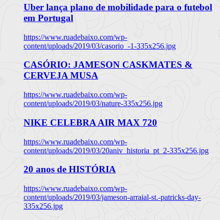
Uber lança plano de mobilidade para o futebol
em Portugal
https://www.ruadebaixo.com/wp-
content/uploads/2019/03/casorio_-1-335x256.jpg
CASÓRIO: JAMESON CASKMATES &
CERVEJA MUSA
https://www.ruadebaixo.com/wp-
content/uploads/2019/03/nature-335x256.jpg
NIKE CELEBRA AIR MAX 720
https://www.ruadebaixo.com/wp-
content/uploads/2019/03/20aniv_historia_pt_2-335x256.jpg
20 anos de HISTÓRIA
https://www.ruadebaixo.com/wp-
content/uploads/2019/03/jameson-arraial-st.-patricks-day-
335x256.jpg