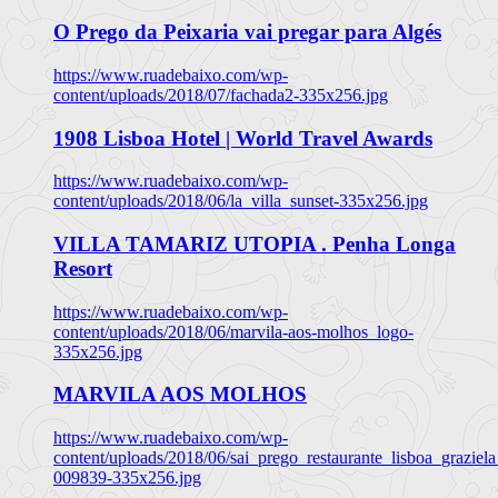
O Prego da Peixaria vai pregar para Algés
https://www.ruadebaixo.com/wp-
content/uploads/2018/07/fachada2-335x256.jpg
1908 Lisboa Hotel | World Travel Awards
https://www.ruadebaixo.com/wp-
content/uploads/2018/06/la_villa_sunset-335x256.jpg
VILLA TAMARIZ UTOPIA . Penha Longa
Resort
https://www.ruadebaixo.com/wp-
content/uploads/2018/06/marvila-aos-molhos_logo-
335x256.jpg
MARVILA AOS MOLHOS
https://www.ruadebaixo.com/wp-
content/uploads/2018/06/sai_prego_restaurante_lisboa_graziela
009839-335x256.jpg