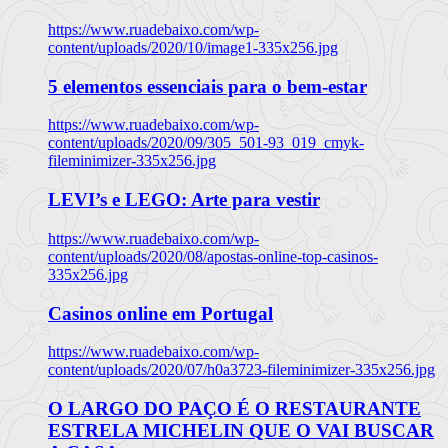
https://www.ruadebaixo.com/wp-
content/uploads/2020/10/image1-335x256.jpg
5 elementos essenciais para o bem-estar
https://www.ruadebaixo.com/wp-
content/uploads/2020/09/305_501-93_019_cmyk-
fileminimizer-335x256.jpg
LEVI’s e LEGO: Arte para vestir
https://www.ruadebaixo.com/wp-
content/uploads/2020/08/apostas-online-top-casinos-
335x256.jpg
Casinos online em Portugal
https://www.ruadebaixo.com/wp-
content/uploads/2020/07/h0a3723-fileminimizer-335x256.jpg
O LARGO DO PAÇO É O RESTAURANTE
ESTRELA MICHELIN QUE O VAI BUSCAR