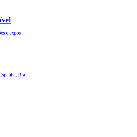
ível
ões e expos
 Espanha, Bra