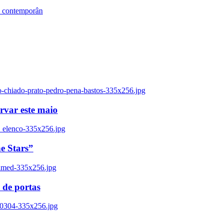
s contemporân
o-chiado-prato-pedro-pena-bastos-335x256.jpg
ervar este maio
_elenco-335x256.jpg
e Stars”
named-335x256.jpg
 de portas
00304-335x256.jpg