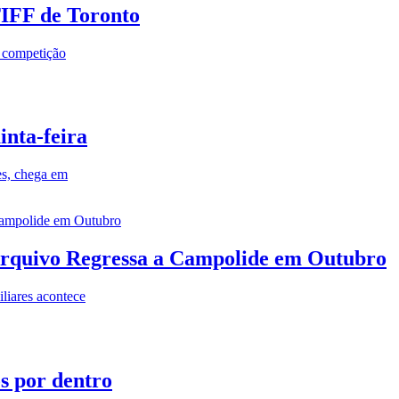
TIFF de Toronto
a competição
inta-feira
es, chega em
rquivo Regressa a Campolide em Outubro
iares acontece
os por dentro