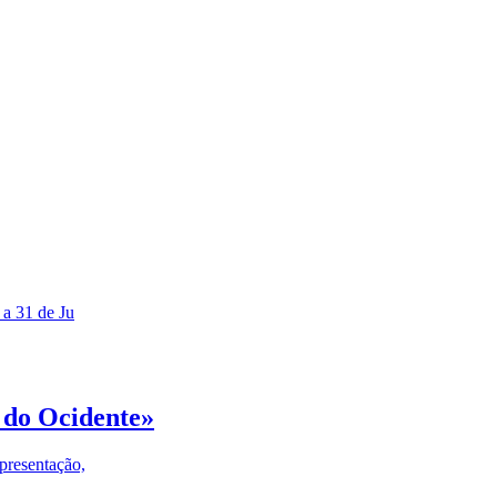
 a 31 de Ju
 do Ocidente»
presentação,