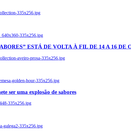
ollection-335x256.jpg
tl_640x360-335x256.jpg
BORES” ESTÁ DE VOLTA À FIL DE 14 A 16 DE
llection-aveiro-prosa-335x256.jpg
remesa-golden-hour-335x256.jpg
ete ser uma explosão de sabores
8448-335x256.jpg
ia-galega2-335x256.jpg