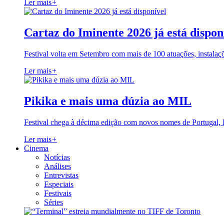
Ler mais
+
Cartaz do Iminente 2026 já está dispon
Festival volta em Setembro com mais de 100 atuações, instalaç
Ler mais
+
Pikika e mais uma dúzia ao MIL
Festival chega à décima edição com novos nomes de Portugal,
Ler mais
+
Cinema
Notícias
Análises
Entrevistas
Especiais
Festivais
Séries