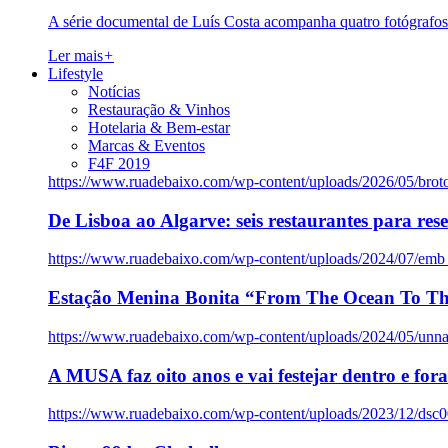
A série documental de Luís Costa acompanha quatro fotógrafo
Ler mais
+
Lifestyle
Notícias
Restauração & Vinhos
Hotelaria & Bem-estar
Marcas & Eventos
F4F 2019
https://www.ruadebaixo.com/wp-content/uploads/2026/05/brot
De Lisboa ao Algarve: seis restaurantes para res
https://www.ruadebaixo.com/wp-content/uploads/2024/07/emb
Estação Menina Bonita “From The Ocean To Th
https://www.ruadebaixo.com/wp-content/uploads/2024/05/un
A MUSA faz oito anos e vai festejar dentro e fora
https://www.ruadebaixo.com/wp-content/uploads/2023/12/dsc