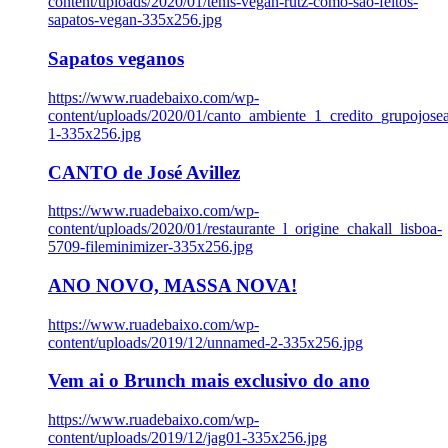
content/uploads/2020/01/tenis-vegan-rutz-como-sao-feitos-
sapatos-vegan-335x256.jpg
Sapatos veganos
https://www.ruadebaixo.com/wp-
content/uploads/2020/01/canto_ambiente_1_credito_grupojosea
1-335x256.jpg
CANTO de José Avillez
https://www.ruadebaixo.com/wp-
content/uploads/2020/01/restaurante_l_origine_chakall_lisboa-
5709-fileminimizer-335x256.jpg
ANO NOVO, MASSA NOVA!
https://www.ruadebaixo.com/wp-
content/uploads/2019/12/unnamed-2-335x256.jpg
Vem ai o Brunch mais exclusivo do ano
https://www.ruadebaixo.com/wp-
content/uploads/2019/12/jag01-335x256.jpg