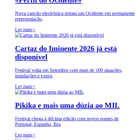
«Perfil do Ocidente»
Nova canção electrónica retrata um Ocidente em permanente
representação,
Ler mais
+
Cartaz do Iminente 2026 já está
disponível
Festival volta em Setembro com mais de 100 atuações,
instalações e expos
Ler mais
+
Pikika e mais uma dúzia ao MIL
Festival chega à décima edição com novos nomes de
Portugal, Espanha, Bra
Ler mais
+