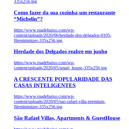
335x256.jpg
Como fazer da sua cozinha um restaurante
“Michelin”?
https://www.ruadebaixo.com/wp-
content/uploads/2020/06/herdade-dos-delgados-0105-
fileminimizer-335x256.jpg
Herdade dos Delgados reabre em junho
https://www.ruadebaixo.com/wp-
content/uploads/2020/05/smart_house-335x256.jpg
A CRESCENTE POPULARIDADE DAS
CASAS INTELIGENTES
https://www.ruadebaixo.com/wp-
content/uploads/2020/05/sao-rafael-villa-premium-
fileminimizer-335x256.jpg
São Rafael Villas, Apartments & GuestHouse