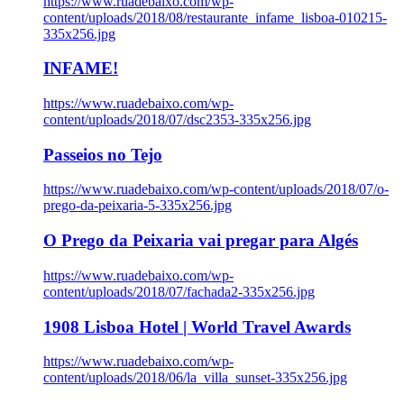
https://www.ruadebaixo.com/wp-
content/uploads/2018/08/restaurante_infame_lisboa-010215-
335x256.jpg
INFAME!
https://www.ruadebaixo.com/wp-
content/uploads/2018/07/dsc2353-335x256.jpg
Passeios no Tejo
https://www.ruadebaixo.com/wp-content/uploads/2018/07/o-
prego-da-peixaria-5-335x256.jpg
O Prego da Peixaria vai pregar para Algés
https://www.ruadebaixo.com/wp-
content/uploads/2018/07/fachada2-335x256.jpg
1908 Lisboa Hotel | World Travel Awards
https://www.ruadebaixo.com/wp-
content/uploads/2018/06/la_villa_sunset-335x256.jpg