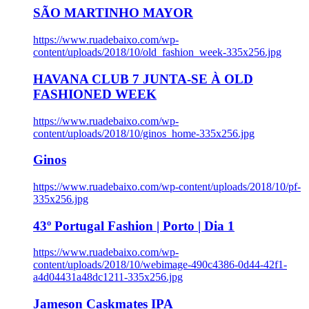
SÃO MARTINHO MAYOR
https://www.ruadebaixo.com/wp-
content/uploads/2018/10/old_fashion_week-335x256.jpg
HAVANA CLUB 7 JUNTA-SE À OLD
FASHIONED WEEK
https://www.ruadebaixo.com/wp-
content/uploads/2018/10/ginos_home-335x256.jpg
Ginos
https://www.ruadebaixo.com/wp-content/uploads/2018/10/pf-
335x256.jpg
43º Portugal Fashion | Porto | Dia 1
https://www.ruadebaixo.com/wp-
content/uploads/2018/10/webimage-490c4386-0d44-42f1-
a4d04431a48dc1211-335x256.jpg
Jameson Caskmates IPA