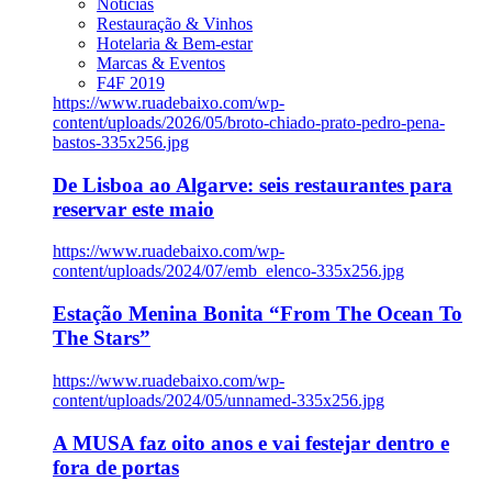
Notícias
Restauração & Vinhos
Hotelaria & Bem-estar
Marcas & Eventos
F4F 2019
https://www.ruadebaixo.com/wp-
content/uploads/2026/05/broto-chiado-prato-pedro-pena-
bastos-335x256.jpg
De Lisboa ao Algarve: seis restaurantes para
reservar este maio
https://www.ruadebaixo.com/wp-
content/uploads/2024/07/emb_elenco-335x256.jpg
Estação Menina Bonita “From The Ocean To
The Stars”
https://www.ruadebaixo.com/wp-
content/uploads/2024/05/unnamed-335x256.jpg
A MUSA faz oito anos e vai festejar dentro e
fora de portas