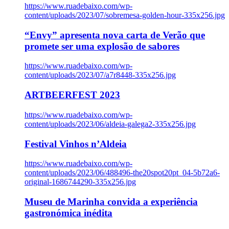
https://www.ruadebaixo.com/wp-
content/uploads/2023/07/sobremesa-golden-hour-335x256.jpg
“Envy” apresenta nova carta de Verão que
promete ser uma explosão de sabores
https://www.ruadebaixo.com/wp-
content/uploads/2023/07/a7r8448-335x256.jpg
ARTBEERFEST 2023
https://www.ruadebaixo.com/wp-
content/uploads/2023/06/aldeia-galega2-335x256.jpg
Festival Vinhos n’Aldeia
https://www.ruadebaixo.com/wp-
content/uploads/2023/06/488496-the20spot20pt_04-5b72a6-
original-1686744290-335x256.jpg
Museu de Marinha convida a experiência
gastronómica inédita