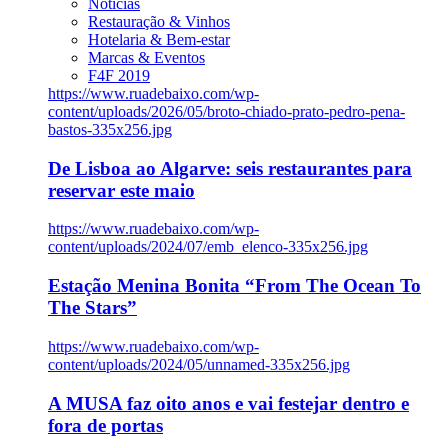
Notícias
Restauração & Vinhos
Hotelaria & Bem-estar
Marcas & Eventos
F4F 2019
https://www.ruadebaixo.com/wp-
content/uploads/2026/05/broto-chiado-prato-pedro-pena-
bastos-335x256.jpg
De Lisboa ao Algarve: seis restaurantes para
reservar este maio
https://www.ruadebaixo.com/wp-
content/uploads/2024/07/emb_elenco-335x256.jpg
Estação Menina Bonita “From The Ocean To
The Stars”
https://www.ruadebaixo.com/wp-
content/uploads/2024/05/unnamed-335x256.jpg
A MUSA faz oito anos e vai festejar dentro e
fora de portas