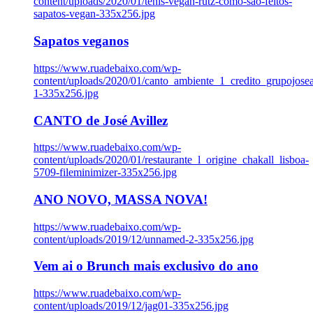
content/uploads/2020/01/tenis-vegan-rutz-como-sao-feitos-
sapatos-vegan-335x256.jpg
Sapatos veganos
https://www.ruadebaixo.com/wp-
content/uploads/2020/01/canto_ambiente_1_credito_grupojosea
1-335x256.jpg
CANTO de José Avillez
https://www.ruadebaixo.com/wp-
content/uploads/2020/01/restaurante_l_origine_chakall_lisboa-
5709-fileminimizer-335x256.jpg
ANO NOVO, MASSA NOVA!
https://www.ruadebaixo.com/wp-
content/uploads/2019/12/unnamed-2-335x256.jpg
Vem ai o Brunch mais exclusivo do ano
https://www.ruadebaixo.com/wp-
content/uploads/2019/12/jag01-335x256.jpg