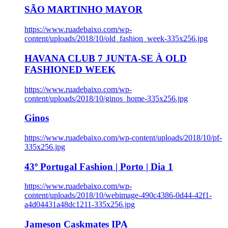
SÃO MARTINHO MAYOR
https://www.ruadebaixo.com/wp-
content/uploads/2018/10/old_fashion_week-335x256.jpg
HAVANA CLUB 7 JUNTA-SE À OLD
FASHIONED WEEK
https://www.ruadebaixo.com/wp-
content/uploads/2018/10/ginos_home-335x256.jpg
Ginos
https://www.ruadebaixo.com/wp-content/uploads/2018/10/pf-
335x256.jpg
43º Portugal Fashion | Porto | Dia 1
https://www.ruadebaixo.com/wp-
content/uploads/2018/10/webimage-490c4386-0d44-42f1-
a4d04431a48dc1211-335x256.jpg
Jameson Caskmates IPA