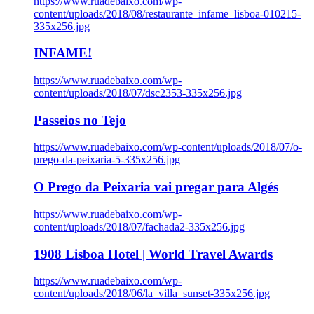
https://www.ruadebaixo.com/wp-
content/uploads/2018/08/restaurante_infame_lisboa-010215-
335x256.jpg
INFAME!
https://www.ruadebaixo.com/wp-
content/uploads/2018/07/dsc2353-335x256.jpg
Passeios no Tejo
https://www.ruadebaixo.com/wp-content/uploads/2018/07/o-
prego-da-peixaria-5-335x256.jpg
O Prego da Peixaria vai pregar para Algés
https://www.ruadebaixo.com/wp-
content/uploads/2018/07/fachada2-335x256.jpg
1908 Lisboa Hotel | World Travel Awards
https://www.ruadebaixo.com/wp-
content/uploads/2018/06/la_villa_sunset-335x256.jpg