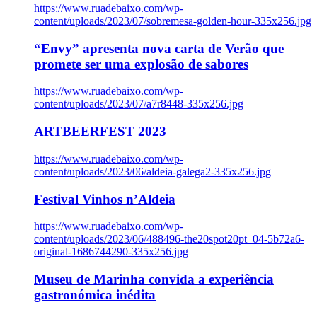
https://www.ruadebaixo.com/wp-
content/uploads/2023/07/sobremesa-golden-hour-335x256.jpg
“Envy” apresenta nova carta de Verão que
promete ser uma explosão de sabores
https://www.ruadebaixo.com/wp-
content/uploads/2023/07/a7r8448-335x256.jpg
ARTBEERFEST 2023
https://www.ruadebaixo.com/wp-
content/uploads/2023/06/aldeia-galega2-335x256.jpg
Festival Vinhos n’Aldeia
https://www.ruadebaixo.com/wp-
content/uploads/2023/06/488496-the20spot20pt_04-5b72a6-
original-1686744290-335x256.jpg
Museu de Marinha convida a experiência
gastronómica inédita