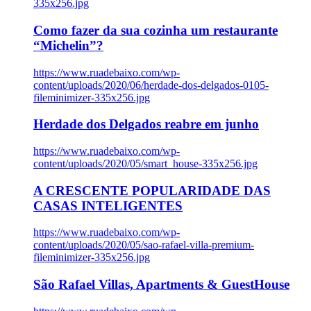
335x256.jpg
Como fazer da sua cozinha um restaurante
“Michelin”?
https://www.ruadebaixo.com/wp-
content/uploads/2020/06/herdade-dos-delgados-0105-
fileminimizer-335x256.jpg
Herdade dos Delgados reabre em junho
https://www.ruadebaixo.com/wp-
content/uploads/2020/05/smart_house-335x256.jpg
A CRESCENTE POPULARIDADE DAS
CASAS INTELIGENTES
https://www.ruadebaixo.com/wp-
content/uploads/2020/05/sao-rafael-villa-premium-
fileminimizer-335x256.jpg
São Rafael Villas, Apartments & GuestHouse