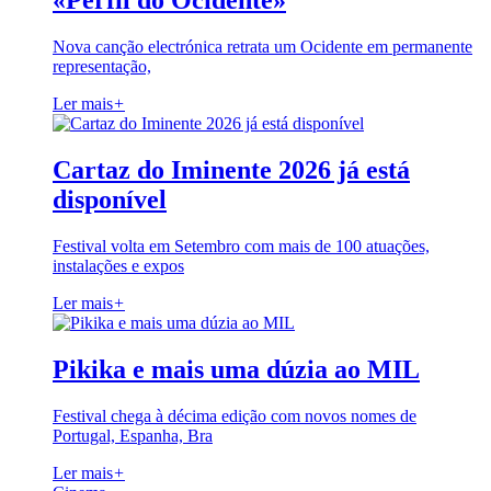
«Perfil do Ocidente»
Nova canção electrónica retrata um Ocidente em permanente
representação,
Ler mais
+
Cartaz do Iminente 2026 já está
disponível
Festival volta em Setembro com mais de 100 atuações,
instalações e expos
Ler mais
+
Pikika e mais uma dúzia ao MIL
Festival chega à décima edição com novos nomes de
Portugal, Espanha, Bra
Ler mais
+