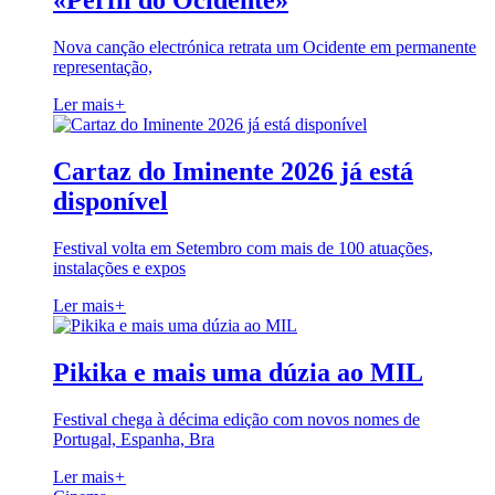
«Perfil do Ocidente»
Nova canção electrónica retrata um Ocidente em permanente
representação,
Ler mais
+
Cartaz do Iminente 2026 já está
disponível
Festival volta em Setembro com mais de 100 atuações,
instalações e expos
Ler mais
+
Pikika e mais uma dúzia ao MIL
Festival chega à décima edição com novos nomes de
Portugal, Espanha, Bra
Ler mais
+