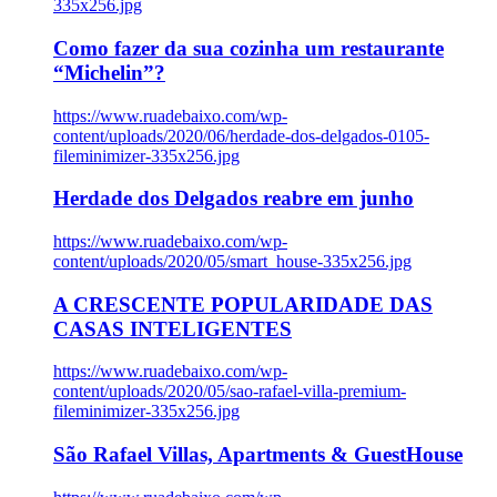
335x256.jpg
Como fazer da sua cozinha um restaurante
“Michelin”?
https://www.ruadebaixo.com/wp-
content/uploads/2020/06/herdade-dos-delgados-0105-
fileminimizer-335x256.jpg
Herdade dos Delgados reabre em junho
https://www.ruadebaixo.com/wp-
content/uploads/2020/05/smart_house-335x256.jpg
A CRESCENTE POPULARIDADE DAS
CASAS INTELIGENTES
https://www.ruadebaixo.com/wp-
content/uploads/2020/05/sao-rafael-villa-premium-
fileminimizer-335x256.jpg
São Rafael Villas, Apartments & GuestHouse