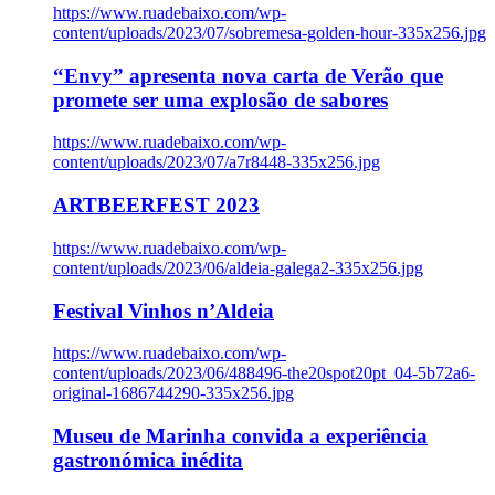
https://www.ruadebaixo.com/wp-
content/uploads/2023/07/sobremesa-golden-hour-335x256.jpg
“Envy” apresenta nova carta de Verão que
promete ser uma explosão de sabores
https://www.ruadebaixo.com/wp-
content/uploads/2023/07/a7r8448-335x256.jpg
ARTBEERFEST 2023
https://www.ruadebaixo.com/wp-
content/uploads/2023/06/aldeia-galega2-335x256.jpg
Festival Vinhos n’Aldeia
https://www.ruadebaixo.com/wp-
content/uploads/2023/06/488496-the20spot20pt_04-5b72a6-
original-1686744290-335x256.jpg
Museu de Marinha convida a experiência
gastronómica inédita