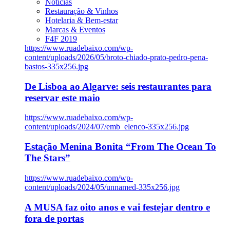
Notícias
Restauração & Vinhos
Hotelaria & Bem-estar
Marcas & Eventos
F4F 2019
https://www.ruadebaixo.com/wp-
content/uploads/2026/05/broto-chiado-prato-pedro-pena-
bastos-335x256.jpg
De Lisboa ao Algarve: seis restaurantes para
reservar este maio
https://www.ruadebaixo.com/wp-
content/uploads/2024/07/emb_elenco-335x256.jpg
Estação Menina Bonita “From The Ocean To
The Stars”
https://www.ruadebaixo.com/wp-
content/uploads/2024/05/unnamed-335x256.jpg
A MUSA faz oito anos e vai festejar dentro e
fora de portas