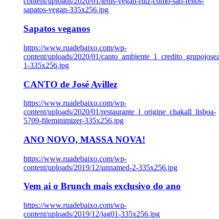
content/uploads/2020/01/tenis-vegan-rutz-como-sao-feitos-
sapatos-vegan-335x256.jpg
Sapatos veganos
https://www.ruadebaixo.com/wp-
content/uploads/2020/01/canto_ambiente_1_credito_grupojosea
1-335x256.jpg
CANTO de José Avillez
https://www.ruadebaixo.com/wp-
content/uploads/2020/01/restaurante_l_origine_chakall_lisboa-
5709-fileminimizer-335x256.jpg
ANO NOVO, MASSA NOVA!
https://www.ruadebaixo.com/wp-
content/uploads/2019/12/unnamed-2-335x256.jpg
Vem ai o Brunch mais exclusivo do ano
https://www.ruadebaixo.com/wp-
content/uploads/2019/12/jag01-335x256.jpg