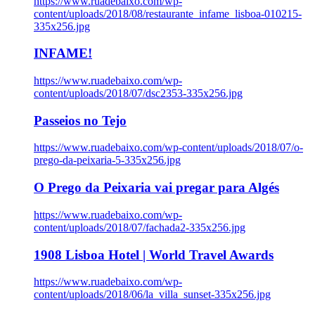
https://www.ruadebaixo.com/wp-
content/uploads/2018/08/restaurante_infame_lisboa-010215-
335x256.jpg
INFAME!
https://www.ruadebaixo.com/wp-
content/uploads/2018/07/dsc2353-335x256.jpg
Passeios no Tejo
https://www.ruadebaixo.com/wp-content/uploads/2018/07/o-
prego-da-peixaria-5-335x256.jpg
O Prego da Peixaria vai pregar para Algés
https://www.ruadebaixo.com/wp-
content/uploads/2018/07/fachada2-335x256.jpg
1908 Lisboa Hotel | World Travel Awards
https://www.ruadebaixo.com/wp-
content/uploads/2018/06/la_villa_sunset-335x256.jpg