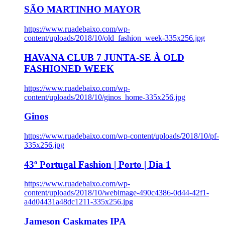
SÃO MARTINHO MAYOR
https://www.ruadebaixo.com/wp-
content/uploads/2018/10/old_fashion_week-335x256.jpg
HAVANA CLUB 7 JUNTA-SE À OLD
FASHIONED WEEK
https://www.ruadebaixo.com/wp-
content/uploads/2018/10/ginos_home-335x256.jpg
Ginos
https://www.ruadebaixo.com/wp-content/uploads/2018/10/pf-
335x256.jpg
43º Portugal Fashion | Porto | Dia 1
https://www.ruadebaixo.com/wp-
content/uploads/2018/10/webimage-490c4386-0d44-42f1-
a4d04431a48dc1211-335x256.jpg
Jameson Caskmates IPA