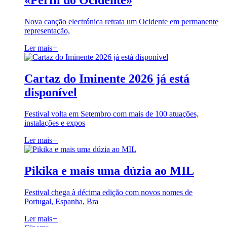
«Perfil do Ocidente»
Nova canção electrónica retrata um Ocidente em permanente
representação,
Ler mais
+
Cartaz do Iminente 2026 já está
disponível
Festival volta em Setembro com mais de 100 atuações,
instalações e expos
Ler mais
+
Pikika e mais uma dúzia ao MIL
Festival chega à décima edição com novos nomes de
Portugal, Espanha, Bra
Ler mais
+