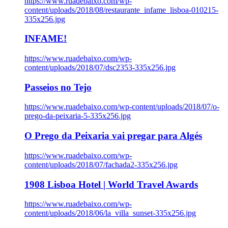
https://www.ruadebaixo.com/wp-
content/uploads/2018/08/restaurante_infame_lisboa-010215-
335x256.jpg
INFAME!
https://www.ruadebaixo.com/wp-
content/uploads/2018/07/dsc2353-335x256.jpg
Passeios no Tejo
https://www.ruadebaixo.com/wp-content/uploads/2018/07/o-
prego-da-peixaria-5-335x256.jpg
O Prego da Peixaria vai pregar para Algés
https://www.ruadebaixo.com/wp-
content/uploads/2018/07/fachada2-335x256.jpg
1908 Lisboa Hotel | World Travel Awards
https://www.ruadebaixo.com/wp-
content/uploads/2018/06/la_villa_sunset-335x256.jpg