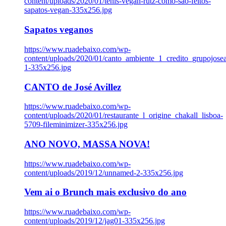
content/uploads/2020/01/tenis-vegan-rutz-como-sao-feitos-
sapatos-vegan-335x256.jpg
Sapatos veganos
https://www.ruadebaixo.com/wp-
content/uploads/2020/01/canto_ambiente_1_credito_grupojosea
1-335x256.jpg
CANTO de José Avillez
https://www.ruadebaixo.com/wp-
content/uploads/2020/01/restaurante_l_origine_chakall_lisboa-
5709-fileminimizer-335x256.jpg
ANO NOVO, MASSA NOVA!
https://www.ruadebaixo.com/wp-
content/uploads/2019/12/unnamed-2-335x256.jpg
Vem ai o Brunch mais exclusivo do ano
https://www.ruadebaixo.com/wp-
content/uploads/2019/12/jag01-335x256.jpg