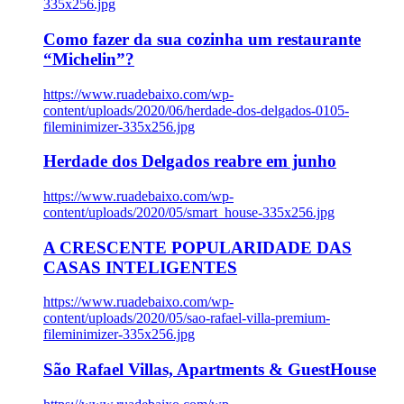
335x256.jpg
Como fazer da sua cozinha um restaurante
“Michelin”?
https://www.ruadebaixo.com/wp-
content/uploads/2020/06/herdade-dos-delgados-0105-
fileminimizer-335x256.jpg
Herdade dos Delgados reabre em junho
https://www.ruadebaixo.com/wp-
content/uploads/2020/05/smart_house-335x256.jpg
A CRESCENTE POPULARIDADE DAS
CASAS INTELIGENTES
https://www.ruadebaixo.com/wp-
content/uploads/2020/05/sao-rafael-villa-premium-
fileminimizer-335x256.jpg
São Rafael Villas, Apartments & GuestHouse