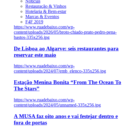
Notícias
Restauração & Vinhos
Hotelaria & Bem-estar
Marcas & Eventos
F4F 2019
https://www.ruadebaixo.com/wp-
content/uploads/2026/05/broto-chiado-prato-pedro-pena-
bastos-335x256.jpg
De Lisboa ao Algarve: seis restaurantes para
reservar este maio
https://www.ruadebaixo.com/wp-
content/uploads/2024/07/emb_elenco-335x256.jpg
Estação Menina Bonita “From The Ocean To
The Stars”
https://www.ruadebaixo.com/wp-
content/uploads/2024/05/unnamed-335x256.jpg
A MUSA faz oito anos e vai festejar dentro e
fora de portas