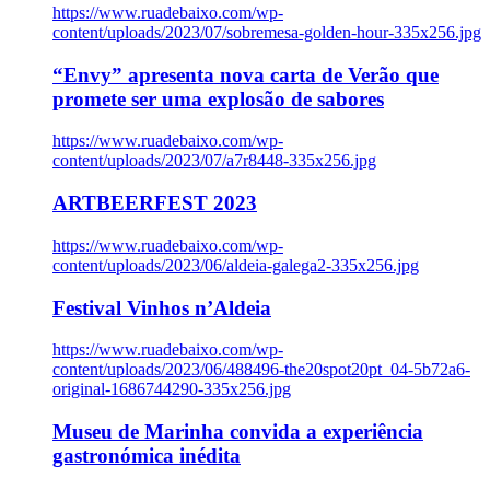
https://www.ruadebaixo.com/wp-
content/uploads/2023/07/sobremesa-golden-hour-335x256.jpg
“Envy” apresenta nova carta de Verão que
promete ser uma explosão de sabores
https://www.ruadebaixo.com/wp-
content/uploads/2023/07/a7r8448-335x256.jpg
ARTBEERFEST 2023
https://www.ruadebaixo.com/wp-
content/uploads/2023/06/aldeia-galega2-335x256.jpg
Festival Vinhos n’Aldeia
https://www.ruadebaixo.com/wp-
content/uploads/2023/06/488496-the20spot20pt_04-5b72a6-
original-1686744290-335x256.jpg
Museu de Marinha convida a experiência
gastronómica inédita