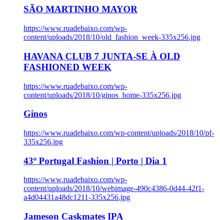
SÃO MARTINHO MAYOR
https://www.ruadebaixo.com/wp-
content/uploads/2018/10/old_fashion_week-335x256.jpg
HAVANA CLUB 7 JUNTA-SE À OLD
FASHIONED WEEK
https://www.ruadebaixo.com/wp-
content/uploads/2018/10/ginos_home-335x256.jpg
Ginos
https://www.ruadebaixo.com/wp-content/uploads/2018/10/pf-
335x256.jpg
43º Portugal Fashion | Porto | Dia 1
https://www.ruadebaixo.com/wp-
content/uploads/2018/10/webimage-490c4386-0d44-42f1-
a4d04431a48dc1211-335x256.jpg
Jameson Caskmates IPA