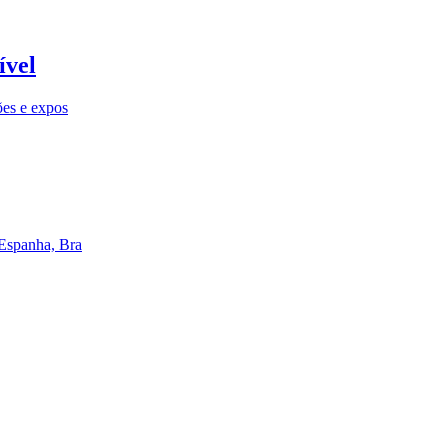
ível
ões e expos
 Espanha, Bra