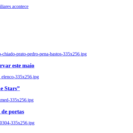
iares acontece
o-chiado-prato-pedro-pena-bastos-335x256.jpg
ervar este maio
_elenco-335x256.jpg
e Stars”
named-335x256.jpg
 de portas
00304-335x256.jpg