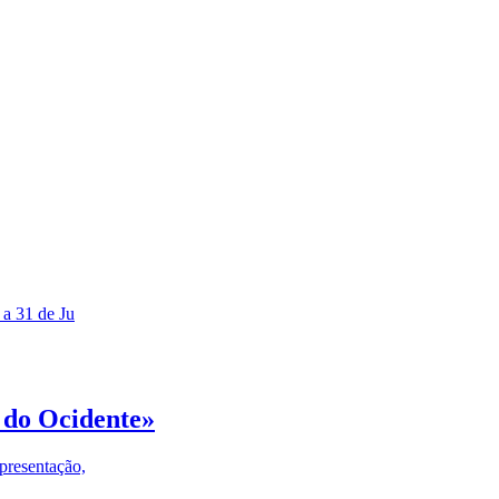
 a 31 de Ju
 do Ocidente»
presentação,