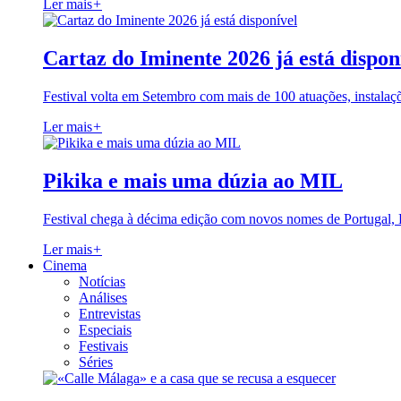
Ler mais
+
Cartaz do Iminente 2026 já está dispon
Festival volta em Setembro com mais de 100 atuações, instalaç
Ler mais
+
Pikika e mais uma dúzia ao MIL
Festival chega à décima edição com novos nomes de Portugal,
Ler mais
+
Cinema
Notícias
Análises
Entrevistas
Especiais
Festivais
Séries