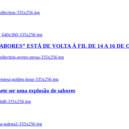
ollection-335x256.jpg
tl_640x360-335x256.jpg
BORES” ESTÁ DE VOLTA À FIL DE 14 A 16 DE
llection-aveiro-prosa-335x256.jpg
remesa-golden-hour-335x256.jpg
ete ser uma explosão de sabores
8448-335x256.jpg
ia-galega2-335x256.jpg