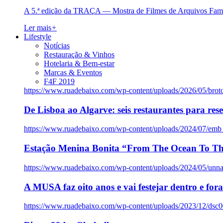
A 5.ª edição da TRAÇA — Mostra de Filmes de Arquivos Famil
Ler mais
+
Lifestyle
Notícias
Restauração & Vinhos
Hotelaria & Bem-estar
Marcas & Eventos
F4F 2019
https://www.ruadebaixo.com/wp-content/uploads/2026/05/brot
De Lisboa ao Algarve: seis restaurantes para res
https://www.ruadebaixo.com/wp-content/uploads/2024/07/emb
Estação Menina Bonita “From The Ocean To Th
https://www.ruadebaixo.com/wp-content/uploads/2024/05/un
A MUSA faz oito anos e vai festejar dentro e fora
https://www.ruadebaixo.com/wp-content/uploads/2023/12/dsc