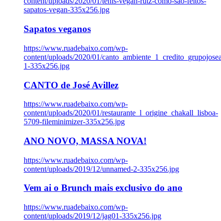
content/uploads/2020/01/tenis-vegan-rutz-como-sao-feitos-
sapatos-vegan-335x256.jpg
Sapatos veganos
https://www.ruadebaixo.com/wp-
content/uploads/2020/01/canto_ambiente_1_credito_grupojosea
1-335x256.jpg
CANTO de José Avillez
https://www.ruadebaixo.com/wp-
content/uploads/2020/01/restaurante_l_origine_chakall_lisboa-
5709-fileminimizer-335x256.jpg
ANO NOVO, MASSA NOVA!
https://www.ruadebaixo.com/wp-
content/uploads/2019/12/unnamed-2-335x256.jpg
Vem ai o Brunch mais exclusivo do ano
https://www.ruadebaixo.com/wp-
content/uploads/2019/12/jag01-335x256.jpg