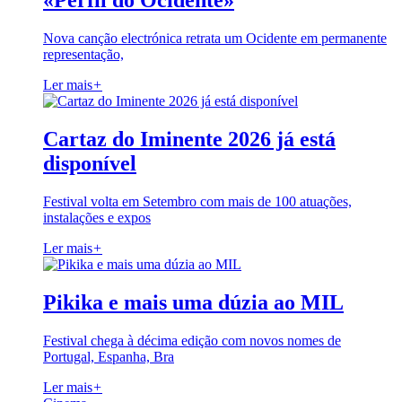
«Perfil do Ocidente»
Nova canção electrónica retrata um Ocidente em permanente
representação,
Ler mais
+
Cartaz do Iminente 2026 já está
disponível
Festival volta em Setembro com mais de 100 atuações,
instalações e expos
Ler mais
+
Pikika e mais uma dúzia ao MIL
Festival chega à décima edição com novos nomes de
Portugal, Espanha, Bra
Ler mais
+