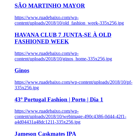
SÃO MARTINHO MAYOR
https://www.ruadebaixo.com/wp-
content/uploads/2018/10/old_fashion_week-335x256.jpg
HAVANA CLUB 7 JUNTA-SE À OLD
FASHIONED WEEK
https://www.ruadebaixo.com/wp-
content/uploads/2018/10/ginos_home-335x256.jpg
Ginos
https://www.ruadebaixo.com/wp-content/uploads/2018/10/pf-
335x256.jpg
43º Portugal Fashion | Porto | Dia 1
https://www.ruadebaixo.com/wp-
content/uploads/2018/10/webimage-490c4386-0d44-42f1-
a4d04431a48dc1211-335x256.jpg
Jameson Caskmates IPA