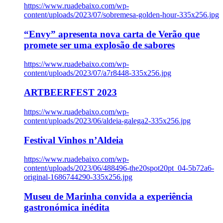
https://www.ruadebaixo.com/wp-
content/uploads/2023/07/sobremesa-golden-hour-335x256.jpg
“Envy” apresenta nova carta de Verão que
promete ser uma explosão de sabores
https://www.ruadebaixo.com/wp-
content/uploads/2023/07/a7r8448-335x256.jpg
ARTBEERFEST 2023
https://www.ruadebaixo.com/wp-
content/uploads/2023/06/aldeia-galega2-335x256.jpg
Festival Vinhos n’Aldeia
https://www.ruadebaixo.com/wp-
content/uploads/2023/06/488496-the20spot20pt_04-5b72a6-
original-1686744290-335x256.jpg
Museu de Marinha convida a experiência
gastronómica inédita