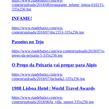
https://www.ruadebaixo.com/wp-
content/uploads/2018/08/restaurante_infame_lisboa-010215-
335x256.jpg
INFAME!
https://www.ruadebaixo.com/wp-
content/uploads/2018/07/dsc2353-335x256.jpg
Passeios no Tejo
https://www.ruadebaixo.com/wp-content/uploads/2018/07/o-
prego-da-peixaria-5-335x256.jpg
O Prego da Peixaria vai pregar para Algés
https://www.ruadebaixo.com/wp-
content/uploads/2018/07/fachada2-335x256.jpg
1908 Lisboa Hotel | World Travel Awards
https://www.ruadebaixo.com/wp-
content/uploads/2018/06/la_villa_sunset-335x256.jpg