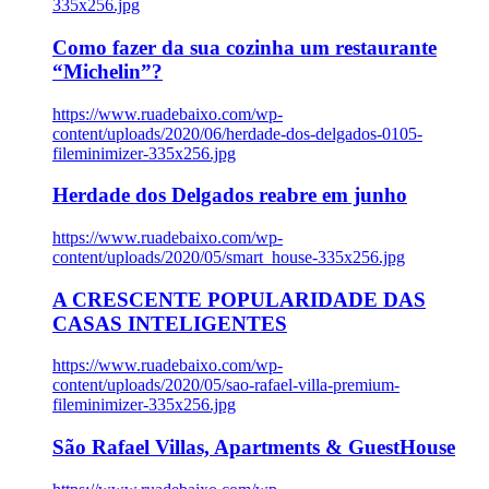
335x256.jpg
Como fazer da sua cozinha um restaurante
“Michelin”?
https://www.ruadebaixo.com/wp-
content/uploads/2020/06/herdade-dos-delgados-0105-
fileminimizer-335x256.jpg
Herdade dos Delgados reabre em junho
https://www.ruadebaixo.com/wp-
content/uploads/2020/05/smart_house-335x256.jpg
A CRESCENTE POPULARIDADE DAS
CASAS INTELIGENTES
https://www.ruadebaixo.com/wp-
content/uploads/2020/05/sao-rafael-villa-premium-
fileminimizer-335x256.jpg
São Rafael Villas, Apartments & GuestHouse