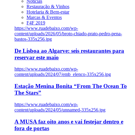
Notícias
Restauração & Vinhos
Hotelaria & Bem-estar
Marcas & Eventos
F4F 2019
https://www.ruadebaixo.com/wp-
content/uploads/2026/05/broto-chiado-prato-pedro-pena-
bastos-335x256.jpg
De Lisboa ao Algarve: seis restaurantes para
reservar este maio
https://www.ruadebaixo.com/wp-
content/uploads/2024/07/emb_elenco-335x256.jpg
Estação Menina Bonita “From The Ocean To
The Stars”
https://www.ruadebaixo.com/wp-
content/uploads/2024/05/unnamed-335x256.jpg
A MUSA faz oito anos e vai festejar dentro e
fora de portas