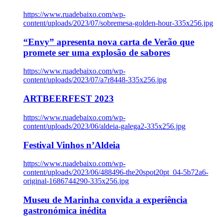
https://www.ruadebaixo.com/wp-
content/uploads/2023/07/sobremesa-golden-hour-335x256.jpg
“Envy” apresenta nova carta de Verão que
promete ser uma explosão de sabores
https://www.ruadebaixo.com/wp-
content/uploads/2023/07/a7r8448-335x256.jpg
ARTBEERFEST 2023
https://www.ruadebaixo.com/wp-
content/uploads/2023/06/aldeia-galega2-335x256.jpg
Festival Vinhos n’Aldeia
https://www.ruadebaixo.com/wp-
content/uploads/2023/06/488496-the20spot20pt_04-5b72a6-
original-1686744290-335x256.jpg
Museu de Marinha convida a experiência
gastronómica inédita