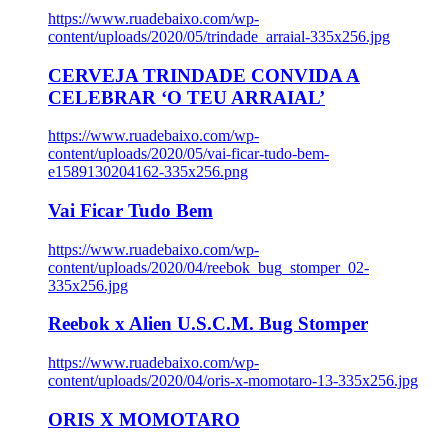
https://www.ruadebaixo.com/wp-
content/uploads/2020/05/trindade_arraial-335x256.jpg
CERVEJA TRINDADE CONVIDA A
CELEBRAR ‘O TEU ARRAIAL’
https://www.ruadebaixo.com/wp-
content/uploads/2020/05/vai-ficar-tudo-bem-
e1589130204162-335x256.png
Vai Ficar Tudo Bem
https://www.ruadebaixo.com/wp-
content/uploads/2020/04/reebok_bug_stomper_02-
335x256.jpg
Reebok x Alien U.S.C.M. Bug Stomper
https://www.ruadebaixo.com/wp-
content/uploads/2020/04/oris-x-momotaro-13-335x256.jpg
ORIS X MOMOTARO