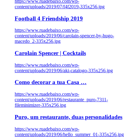
https://www.ruadebaixo.com/wp-
content/uploads/2019/07/f4f2019-335x256.jpg
Football 4 Friendship 2019
https://www.ruadebaixo.com/wp-
content/uploads/2019/06/carolain-spencer-by-hugo-
macedo_2-335x256.jpg
Carolain Spencer | Cocktails
https://www.ruadebaixo.com/wp-
content/uploads/2019/06/aki-catalogo-335x256.jpg
Como decorar a tua Casa …
https://www.ruadebaixo.com/wp-
content/uploads/2019/06/restaurante_puro-7311-
fileminimizer-335x256.jpg
Puro, um restaurante, duas personalidades
https://www.ruadebaixo.com/wp-
content/uploads/2019/06/hello_summer_01-335x256.jpg