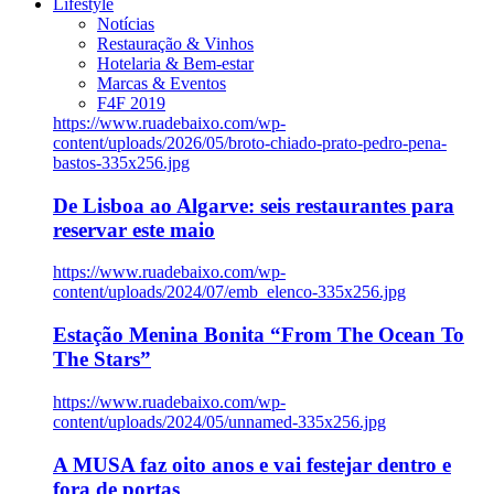
Lifestyle
Notícias
Restauração & Vinhos
Hotelaria & Bem-estar
Marcas & Eventos
F4F 2019
https://www.ruadebaixo.com/wp-
content/uploads/2026/05/broto-chiado-prato-pedro-pena-
bastos-335x256.jpg
De Lisboa ao Algarve: seis restaurantes para
reservar este maio
https://www.ruadebaixo.com/wp-
content/uploads/2024/07/emb_elenco-335x256.jpg
Estação Menina Bonita “From The Ocean To
The Stars”
https://www.ruadebaixo.com/wp-
content/uploads/2024/05/unnamed-335x256.jpg
A MUSA faz oito anos e vai festejar dentro e
fora de portas