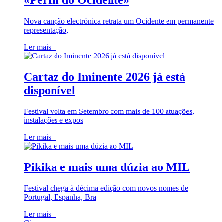
«Perfil do Ocidente»
Nova canção electrónica retrata um Ocidente em permanente
representação,
Ler mais
+
Cartaz do Iminente 2026 já está
disponível
Festival volta em Setembro com mais de 100 atuações,
instalações e expos
Ler mais
+
Pikika e mais uma dúzia ao MIL
Festival chega à décima edição com novos nomes de
Portugal, Espanha, Bra
Ler mais
+