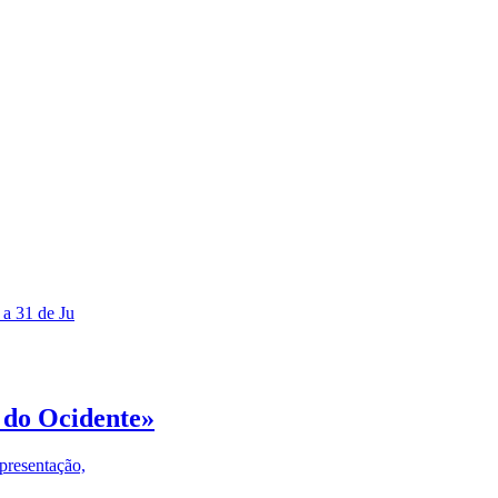
 a 31 de Ju
 do Ocidente»
presentação,