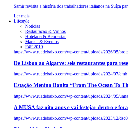
Samir revisita a história dos trabalhadores italianos na Suíça pa
Ler mais
+
Lifestyle
Notícias
Restauração & Vinhos
Hotelaria & Bem-estar
Marcas & Eventos
F4F 2019
https://www.ruadebaixo.com/wp-content/uploads/2026/05/brot
De Lisboa ao Algarve: seis restaurantes para res
https://www.ruadebaixo.com/wp-content/uploads/2024/07/emb
Estação Menina Bonita “From The Ocean To Th
https://www.ruadebaixo.com/wp-content/uploads/2024/05/un
A MUSA faz oito anos e vai festejar dentro e fora
https://www.ruadebaixo.com/wp-content/uploads/2023/12/dsc