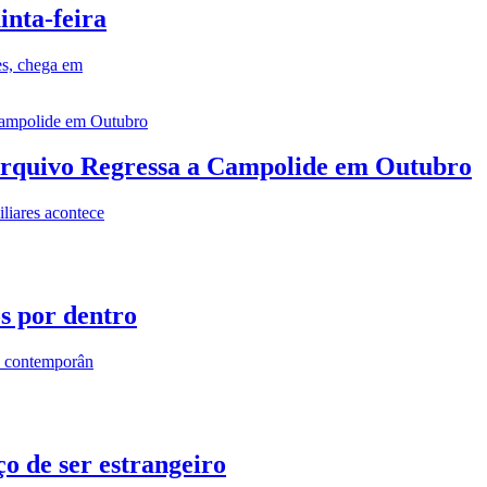
inta-feira
es, chega em
rquivo Regressa a Campolide em Outubro
iares acontece
os por dentro
s contemporân
o de ser estrangeiro