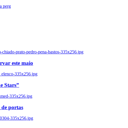
ra perg
o-chiado-prato-pedro-pena-bastos-335x256.jpg
ervar este maio
_elenco-335x256.jpg
e Stars”
named-335x256.jpg
 de portas
00304-335x256.jpg