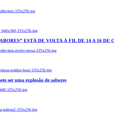
ollection-335x256.jpg
tl_640x360-335x256.jpg
BORES” ESTÁ DE VOLTA À FIL DE 14 A 16 DE
llection-aveiro-prosa-335x256.jpg
remesa-golden-hour-335x256.jpg
ete ser uma explosão de sabores
8448-335x256.jpg
ia-galega2-335x256.jpg