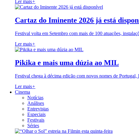
Ler mais
+
Cartaz do Iminente 2026 já está dispon
Festival volta em Setembro com mais de 100 atuações, instalaç
Ler mais
+
Pikika e mais uma dúzia ao MIL
Festival chega à décima edição com novos nomes de Portugal,
Ler mais
+
Cinema
Notícias
Análises
Entrevistas
Especiais
Festivais
Séries