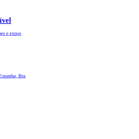
ível
ões e expos
 Espanha, Bra