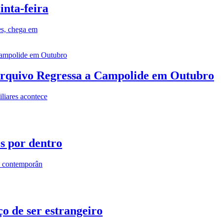
inta-feira
es, chega em
rquivo Regressa a Campolide em Outubro
iares acontece
os por dentro
s contemporân
o de ser estrangeiro