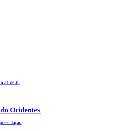
 a 31 de Ju
 do Ocidente»
presentação,