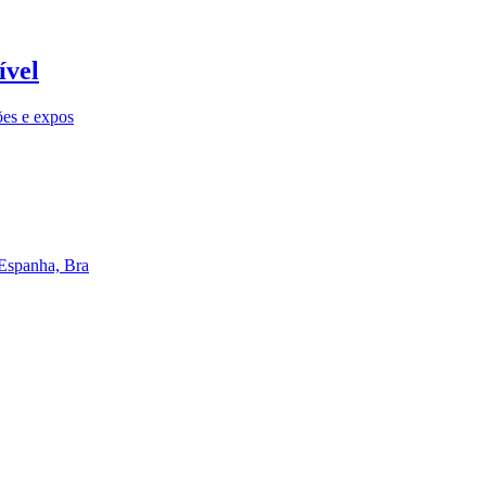
ível
ões e expos
 Espanha, Bra