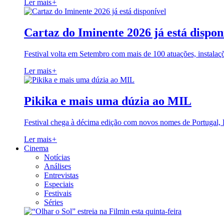
Ler mais
+
Cartaz do Iminente 2026 já está dispon
Festival volta em Setembro com mais de 100 atuações, instalaç
Ler mais
+
Pikika e mais uma dúzia ao MIL
Festival chega à décima edição com novos nomes de Portugal,
Ler mais
+
Cinema
Notícias
Análises
Entrevistas
Especiais
Festivais
Séries