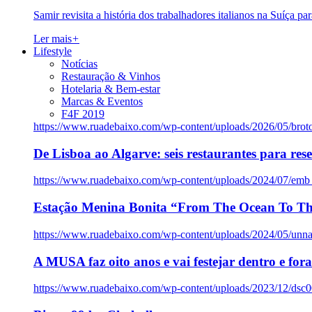
Samir revisita a história dos trabalhadores italianos na Suíça pa
Ler mais
+
Lifestyle
Notícias
Restauração & Vinhos
Hotelaria & Bem-estar
Marcas & Eventos
F4F 2019
https://www.ruadebaixo.com/wp-content/uploads/2026/05/brot
De Lisboa ao Algarve: seis restaurantes para res
https://www.ruadebaixo.com/wp-content/uploads/2024/07/emb
Estação Menina Bonita “From The Ocean To Th
https://www.ruadebaixo.com/wp-content/uploads/2024/05/un
A MUSA faz oito anos e vai festejar dentro e fora
https://www.ruadebaixo.com/wp-content/uploads/2023/12/dsc