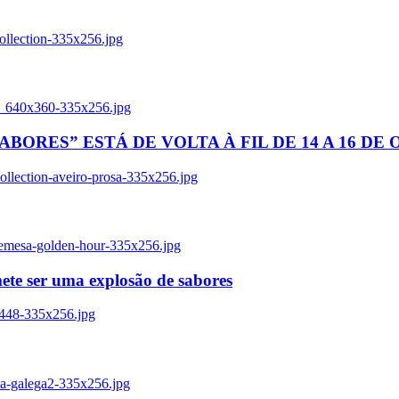
ollection-335x256.jpg
tl_640x360-335x256.jpg
BORES” ESTÁ DE VOLTA À FIL DE 14 A 16 DE
llection-aveiro-prosa-335x256.jpg
remesa-golden-hour-335x256.jpg
ete ser uma explosão de sabores
8448-335x256.jpg
ia-galega2-335x256.jpg