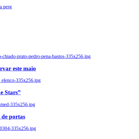
ra perg
o-chiado-prato-pedro-pena-bastos-335x256.jpg
ervar este maio
_elenco-335x256.jpg
e Stars”
named-335x256.jpg
 de portas
00304-335x256.jpg