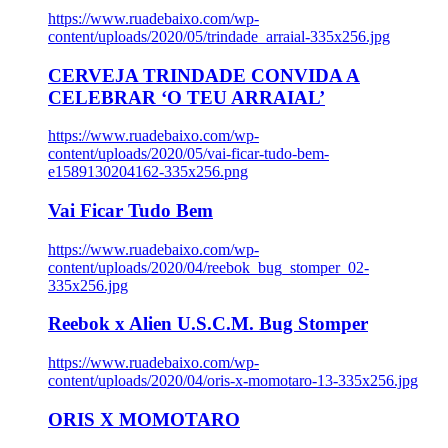
https://www.ruadebaixo.com/wp-
content/uploads/2020/05/trindade_arraial-335x256.jpg
CERVEJA TRINDADE CONVIDA A
CELEBRAR ‘O TEU ARRAIAL’
https://www.ruadebaixo.com/wp-
content/uploads/2020/05/vai-ficar-tudo-bem-
e1589130204162-335x256.png
Vai Ficar Tudo Bem
https://www.ruadebaixo.com/wp-
content/uploads/2020/04/reebok_bug_stomper_02-
335x256.jpg
Reebok x Alien U.S.C.M. Bug Stomper
https://www.ruadebaixo.com/wp-
content/uploads/2020/04/oris-x-momotaro-13-335x256.jpg
ORIS X MOMOTARO