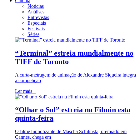
Cinema
Notícias
Análises
Entrevistas
Especiais
Festivais
Séries
“Terminal” estreia mundialmente no
TIFF de Toronto
A curta-metragem de animação de Alexandre Siqueira integra
a competição
Ler mais
+
“Olhar o Sol” estreia na Filmin esta
quinta-feira
O filme hipnotizante de Mascha Schilinski, premiado em
Cannes, chega em