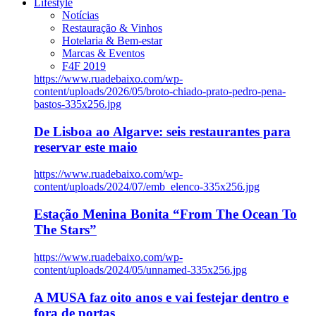
Lifestyle
Notícias
Restauração & Vinhos
Hotelaria & Bem-estar
Marcas & Eventos
F4F 2019
https://www.ruadebaixo.com/wp-
content/uploads/2026/05/broto-chiado-prato-pedro-pena-
bastos-335x256.jpg
De Lisboa ao Algarve: seis restaurantes para
reservar este maio
https://www.ruadebaixo.com/wp-
content/uploads/2024/07/emb_elenco-335x256.jpg
Estação Menina Bonita “From The Ocean To
The Stars”
https://www.ruadebaixo.com/wp-
content/uploads/2024/05/unnamed-335x256.jpg
A MUSA faz oito anos e vai festejar dentro e
fora de portas