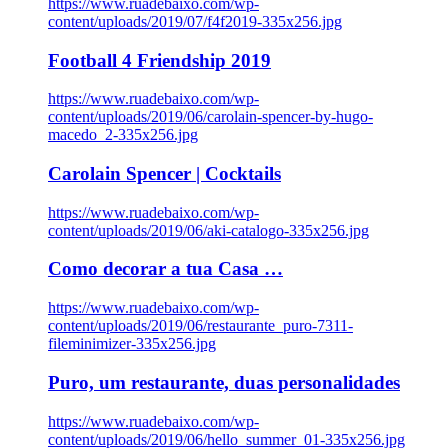
https://www.ruadebaixo.com/wp-
content/uploads/2019/07/f4f2019-335x256.jpg
Football 4 Friendship 2019
https://www.ruadebaixo.com/wp-
content/uploads/2019/06/carolain-spencer-by-hugo-
macedo_2-335x256.jpg
Carolain Spencer | Cocktails
https://www.ruadebaixo.com/wp-
content/uploads/2019/06/aki-catalogo-335x256.jpg
Como decorar a tua Casa …
https://www.ruadebaixo.com/wp-
content/uploads/2019/06/restaurante_puro-7311-
fileminimizer-335x256.jpg
Puro, um restaurante, duas personalidades
https://www.ruadebaixo.com/wp-
content/uploads/2019/06/hello_summer_01-335x256.jpg