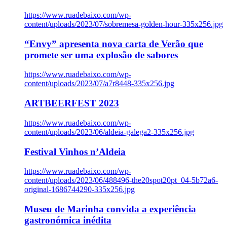
https://www.ruadebaixo.com/wp-
content/uploads/2023/07/sobremesa-golden-hour-335x256.jpg
“Envy” apresenta nova carta de Verão que
promete ser uma explosão de sabores
https://www.ruadebaixo.com/wp-
content/uploads/2023/07/a7r8448-335x256.jpg
ARTBEERFEST 2023
https://www.ruadebaixo.com/wp-
content/uploads/2023/06/aldeia-galega2-335x256.jpg
Festival Vinhos n’Aldeia
https://www.ruadebaixo.com/wp-
content/uploads/2023/06/488496-the20spot20pt_04-5b72a6-
original-1686744290-335x256.jpg
Museu de Marinha convida a experiência
gastronómica inédita