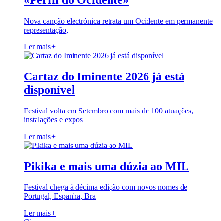
«Perfil do Ocidente»
Nova canção electrónica retrata um Ocidente em permanente
representação,
Ler mais
+
Cartaz do Iminente 2026 já está
disponível
Festival volta em Setembro com mais de 100 atuações,
instalações e expos
Ler mais
+
Pikika e mais uma dúzia ao MIL
Festival chega à décima edição com novos nomes de
Portugal, Espanha, Bra
Ler mais
+