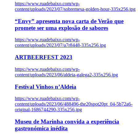
https://www.ruadebaixo.com/wp-
content/uploads/2023/07/sobremesa-golden-hour-335x256.jpg
“Envy” apresenta nova carta de Verão que
promete ser uma explosão de sabores
https://www.ruadebaixo.com/wp-
content/uploads/2023/07/a7r8448-335x256.jpg
ARTBEERFEST 2023
https://www.ruadebaixo.com/wp-
content/uploads/2023/06/aldeia-galega2-335x256.jpg
Festival Vinhos n’Aldeia
https://www.ruadebaixo.com/wp-
content/uploads/2023/06/488496-the20spot20pt_04-5b72a6-
original-1686744290-335x256.jpg
Museu de Marinha convida a experiência
gastronómica inédita