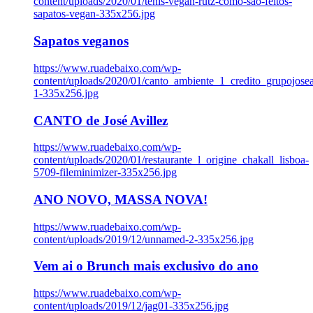
content/uploads/2020/01/tenis-vegan-rutz-como-sao-feitos-
sapatos-vegan-335x256.jpg
Sapatos veganos
https://www.ruadebaixo.com/wp-
content/uploads/2020/01/canto_ambiente_1_credito_grupojosea
1-335x256.jpg
CANTO de José Avillez
https://www.ruadebaixo.com/wp-
content/uploads/2020/01/restaurante_l_origine_chakall_lisboa-
5709-fileminimizer-335x256.jpg
ANO NOVO, MASSA NOVA!
https://www.ruadebaixo.com/wp-
content/uploads/2019/12/unnamed-2-335x256.jpg
Vem ai o Brunch mais exclusivo do ano
https://www.ruadebaixo.com/wp-
content/uploads/2019/12/jag01-335x256.jpg