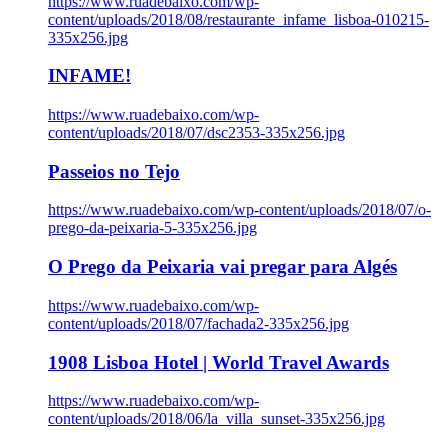
https://www.ruadebaixo.com/wp-
content/uploads/2018/08/restaurante_infame_lisboa-010215-
335x256.jpg
INFAME!
https://www.ruadebaixo.com/wp-
content/uploads/2018/07/dsc2353-335x256.jpg
Passeios no Tejo
https://www.ruadebaixo.com/wp-content/uploads/2018/07/o-
prego-da-peixaria-5-335x256.jpg
O Prego da Peixaria vai pregar para Algés
https://www.ruadebaixo.com/wp-
content/uploads/2018/07/fachada2-335x256.jpg
1908 Lisboa Hotel | World Travel Awards
https://www.ruadebaixo.com/wp-
content/uploads/2018/06/la_villa_sunset-335x256.jpg