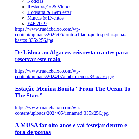
Notícias
Restauração & Vinhos
Hotelaria & Bem-estar
Marcas & Eventos
F4F 2019
https://www.ruadebaixo.com/wp-
content/uploads/2026/05/broto-chiado-prato-pedro-pena-
bastos-335x256.jpg
De Lisboa ao Algarve: seis restaurantes para
reservar este maio
https://www.ruadebaixo.com/wp-
content/uploads/2024/07/emb_elenco-335x256.jpg
Estação Menina Bonita “From The Ocean To
The Stars”
https://www.ruadebaixo.com/wp-
content/uploads/2024/05/unnamed-335x256.jpg
A MUSA faz oito anos e vai festejar dentro e
fora de portas