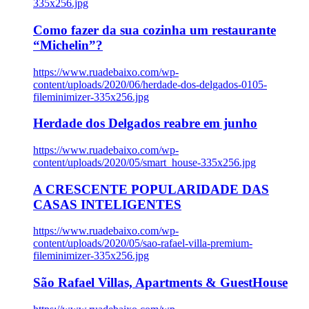
335x256.jpg
Como fazer da sua cozinha um restaurante
“Michelin”?
https://www.ruadebaixo.com/wp-
content/uploads/2020/06/herdade-dos-delgados-0105-
fileminimizer-335x256.jpg
Herdade dos Delgados reabre em junho
https://www.ruadebaixo.com/wp-
content/uploads/2020/05/smart_house-335x256.jpg
A CRESCENTE POPULARIDADE DAS
CASAS INTELIGENTES
https://www.ruadebaixo.com/wp-
content/uploads/2020/05/sao-rafael-villa-premium-
fileminimizer-335x256.jpg
São Rafael Villas, Apartments & GuestHouse