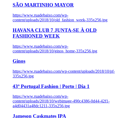
SÃO MARTINHO MAYOR
https://www.ruadebaixo.com/wp-
content/uploads/2018/10/old_fashion_week-335x256.jpg
HAVANA CLUB 7 JUNTA-SE À OLD
FASHIONED WEEK
https://www.ruadebaixo.com/wp-
content/uploads/2018/10/ginos_home-335x256.jpg
Ginos
https://www.ruadebaixo.com/wp-content/uploads/2018/10/pf-
335x256.jpg
43º Portugal Fashion | Porto | Dia 1
https://www.ruadebaixo.com/wp-
content/uploads/2018/10/webimage-490c4386-0d44-42f1-
a4d04431a48dc1211-335x256.jpg
Jameson Caskmates IPA