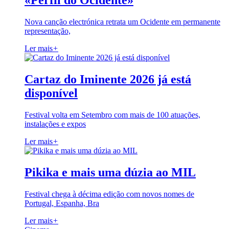
«Perfil do Ocidente»
Nova canção electrónica retrata um Ocidente em permanente
representação,
Ler mais
+
Cartaz do Iminente 2026 já está
disponível
Festival volta em Setembro com mais de 100 atuações,
instalações e expos
Ler mais
+
Pikika e mais uma dúzia ao MIL
Festival chega à décima edição com novos nomes de
Portugal, Espanha, Bra
Ler mais
+