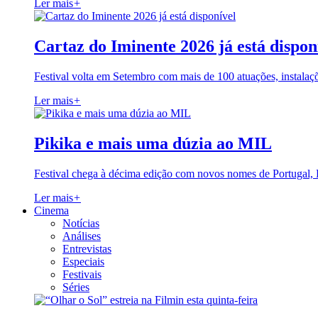
Ler mais
+
Cartaz do Iminente 2026 já está dispon
Festival volta em Setembro com mais de 100 atuações, instalaç
Ler mais
+
Pikika e mais uma dúzia ao MIL
Festival chega à décima edição com novos nomes de Portugal,
Ler mais
+
Cinema
Notícias
Análises
Entrevistas
Especiais
Festivais
Séries