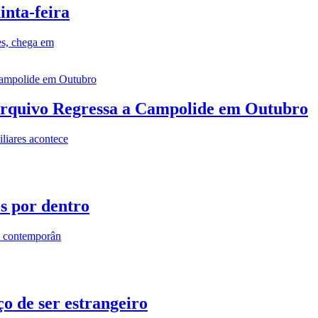
inta-feira
es, chega em
rquivo Regressa a Campolide em Outubro
iares acontece
os por dentro
s contemporân
o de ser estrangeiro