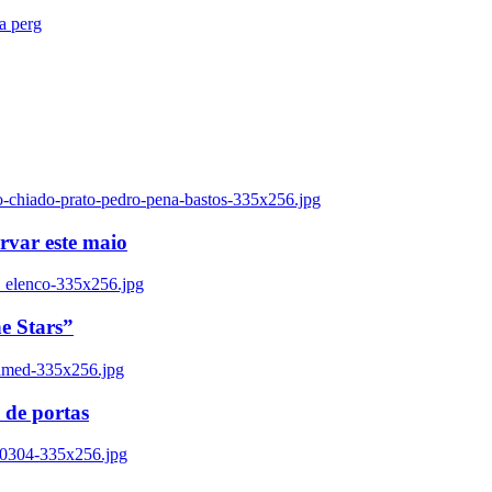
ra perg
o-chiado-prato-pedro-pena-bastos-335x256.jpg
ervar este maio
_elenco-335x256.jpg
e Stars”
named-335x256.jpg
 de portas
00304-335x256.jpg