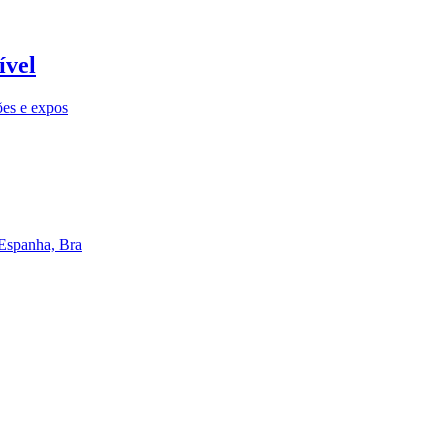
ível
ões e expos
 Espanha, Bra