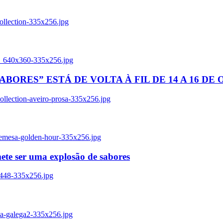
ollection-335x256.jpg
tl_640x360-335x256.jpg
BORES” ESTÁ DE VOLTA À FIL DE 14 A 16 DE
llection-aveiro-prosa-335x256.jpg
remesa-golden-hour-335x256.jpg
ete ser uma explosão de sabores
8448-335x256.jpg
ia-galega2-335x256.jpg