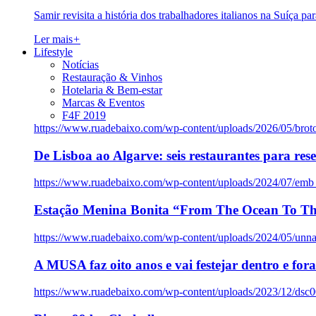
Samir revisita a história dos trabalhadores italianos na Suíça pa
Ler mais
+
Lifestyle
Notícias
Restauração & Vinhos
Hotelaria & Bem-estar
Marcas & Eventos
F4F 2019
https://www.ruadebaixo.com/wp-content/uploads/2026/05/brot
De Lisboa ao Algarve: seis restaurantes para res
https://www.ruadebaixo.com/wp-content/uploads/2024/07/emb
Estação Menina Bonita “From The Ocean To Th
https://www.ruadebaixo.com/wp-content/uploads/2024/05/un
A MUSA faz oito anos e vai festejar dentro e fora
https://www.ruadebaixo.com/wp-content/uploads/2023/12/dsc