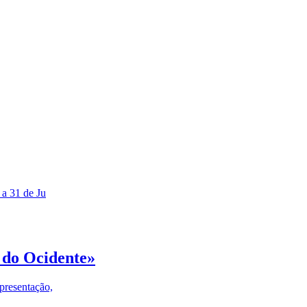
 a 31 de Ju
 do Ocidente»
presentação,