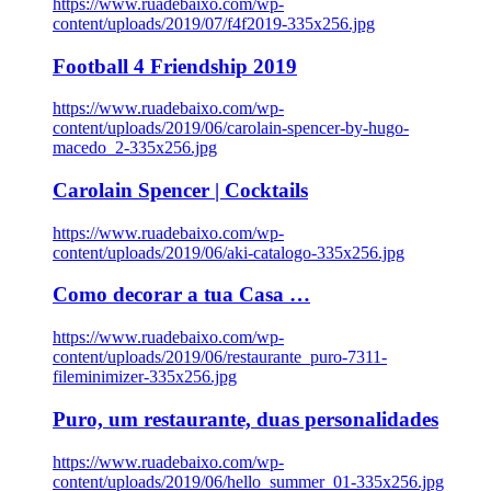
https://www.ruadebaixo.com/wp-
content/uploads/2019/07/f4f2019-335x256.jpg
Football 4 Friendship 2019
https://www.ruadebaixo.com/wp-
content/uploads/2019/06/carolain-spencer-by-hugo-
macedo_2-335x256.jpg
Carolain Spencer | Cocktails
https://www.ruadebaixo.com/wp-
content/uploads/2019/06/aki-catalogo-335x256.jpg
Como decorar a tua Casa …
https://www.ruadebaixo.com/wp-
content/uploads/2019/06/restaurante_puro-7311-
fileminimizer-335x256.jpg
Puro, um restaurante, duas personalidades
https://www.ruadebaixo.com/wp-
content/uploads/2019/06/hello_summer_01-335x256.jpg