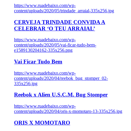
https://www.ruadebaixo.com/wp-
content/uploads/2020/05/trindade_arraial-335x256.jpg
CERVEJA TRINDADE CONVIDA A
CELEBRAR ‘O TEU ARRAIAL’
https://www.ruadebaixo.com/wp-
content/uploads/2020/05/vai-ficar-tudo-bem-
e1589130204162-335x256.png
Vai Ficar Tudo Bem
https://www.ruadebaixo.com/wp-
content/uploads/2020/04/reebok_bug_stomper_02-
335x256.jpg
Reebok x Alien U.S.C.M. Bug Stomper
https://www.ruadebaixo.com/wp-
content/uploads/2020/04/oris-x-momotaro-13-335x256.jpg
ORIS X MOMOTARO