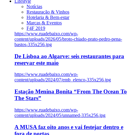
Lifestyle
Notícias
Restauração & Vinhos
Hotelaria & Bem-estar
Marcas & Eventos
F4F 2019
https://www.ruadebaixo.com/wp-
content/uploads/2026/05/broto-chiado-prato-pedro-pena-
bastos-335x256.jpg
De Lisboa ao Algarve: seis restaurantes para
reservar este maio
https://www.ruadebaixo.com/wp-
content/uploads/2024/07/emb_elenco-335x256.jpg
Estação Menina Bonita “From The Ocean To
The Stars”
https://www.ruadebaixo.com/wp-
content/uploads/2024/05/unnamed-335x256.jpg
A MUSA faz oito anos e vai festejar dentro e
fora de portas