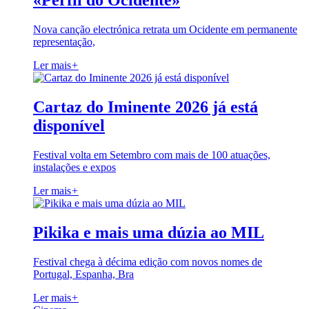
«Perfil do Ocidente»
Nova canção electrónica retrata um Ocidente em permanente
representação,
Ler mais
+
Cartaz do Iminente 2026 já está
disponível
Festival volta em Setembro com mais de 100 atuações,
instalações e expos
Ler mais
+
Pikika e mais uma dúzia ao MIL
Festival chega à décima edição com novos nomes de
Portugal, Espanha, Bra
Ler mais
+