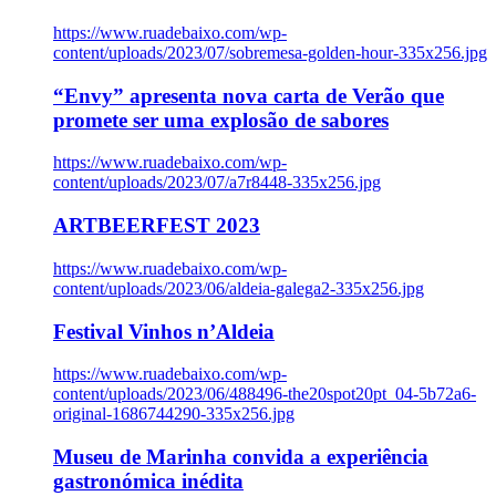
https://www.ruadebaixo.com/wp-
content/uploads/2023/07/sobremesa-golden-hour-335x256.jpg
“Envy” apresenta nova carta de Verão que
promete ser uma explosão de sabores
https://www.ruadebaixo.com/wp-
content/uploads/2023/07/a7r8448-335x256.jpg
ARTBEERFEST 2023
https://www.ruadebaixo.com/wp-
content/uploads/2023/06/aldeia-galega2-335x256.jpg
Festival Vinhos n’Aldeia
https://www.ruadebaixo.com/wp-
content/uploads/2023/06/488496-the20spot20pt_04-5b72a6-
original-1686744290-335x256.jpg
Museu de Marinha convida a experiência
gastronómica inédita