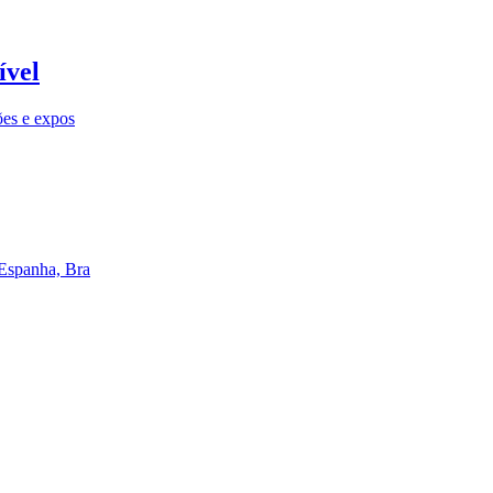
ível
ões e expos
 Espanha, Bra