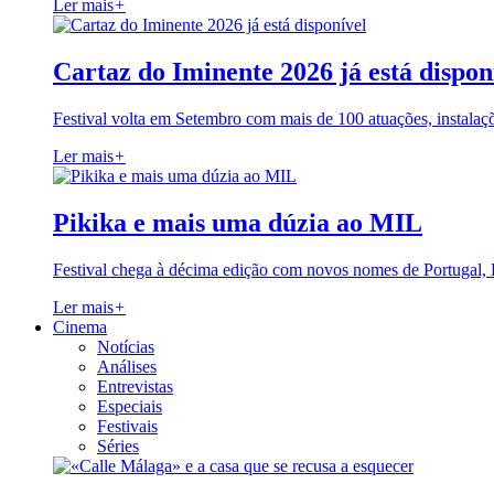
Ler mais
+
Cartaz do Iminente 2026 já está dispon
Festival volta em Setembro com mais de 100 atuações, instalaç
Ler mais
+
Pikika e mais uma dúzia ao MIL
Festival chega à décima edição com novos nomes de Portugal,
Ler mais
+
Cinema
Notícias
Análises
Entrevistas
Especiais
Festivais
Séries