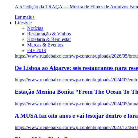
A 5.ª edição da TRAÇA — Mostra de Filmes de Arquivos Famil
Ler mais
+
Lifestyle
Notícias
Restauração & Vinhos
Hotelaria & Bem-estar
Marcas & Eventos
F4F 2019
https://www.ruadebaixo.com/wp-content/uploads/2026/05/brot
De Lisboa ao Algarve: seis restaurantes para res
https://www.ruadebaixo.com/wp-content/uploads/2024/07/emb
Estação Menina Bonita “From The Ocean To Th
https://www.ruadebaixo.com/wp-content/uploads/2024/05/un
A MUSA faz oito anos e vai festejar dentro e fora
https://www.ruadebaixo.com/wp-content/uploads/2023/12/dsc