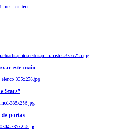
iares acontece
o-chiado-prato-pedro-pena-bastos-335x256.jpg
ervar este maio
_elenco-335x256.jpg
e Stars”
named-335x256.jpg
 de portas
00304-335x256.jpg