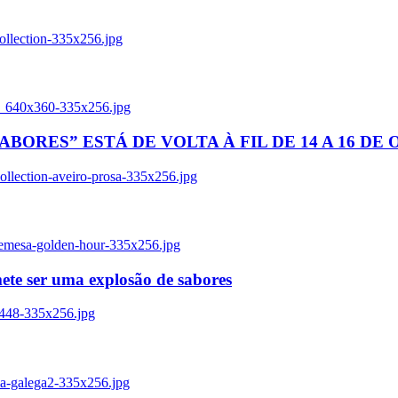
ollection-335x256.jpg
tl_640x360-335x256.jpg
BORES” ESTÁ DE VOLTA À FIL DE 14 A 16 DE
llection-aveiro-prosa-335x256.jpg
remesa-golden-hour-335x256.jpg
ete ser uma explosão de sabores
8448-335x256.jpg
ia-galega2-335x256.jpg