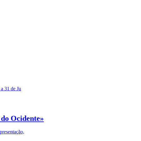
 a 31 de Ju
 do Ocidente»
presentação,