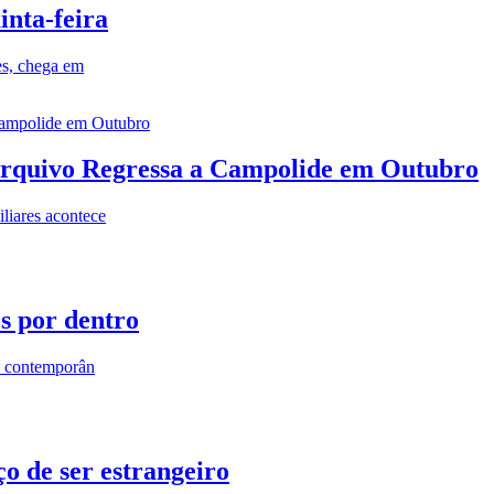
inta-feira
es, chega em
rquivo Regressa a Campolide em Outubro
iares acontece
os por dentro
s contemporân
o de ser estrangeiro