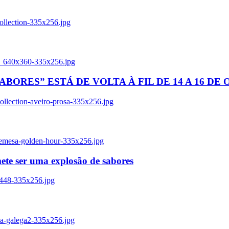
ollection-335x256.jpg
tl_640x360-335x256.jpg
BORES” ESTÁ DE VOLTA À FIL DE 14 A 16 DE
llection-aveiro-prosa-335x256.jpg
remesa-golden-hour-335x256.jpg
ete ser uma explosão de sabores
8448-335x256.jpg
ia-galega2-335x256.jpg