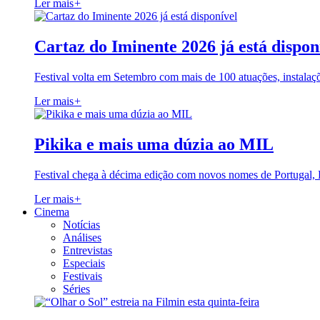
Ler mais
+
Cartaz do Iminente 2026 já está dispon
Festival volta em Setembro com mais de 100 atuações, instalaç
Ler mais
+
Pikika e mais uma dúzia ao MIL
Festival chega à décima edição com novos nomes de Portugal,
Ler mais
+
Cinema
Notícias
Análises
Entrevistas
Especiais
Festivais
Séries