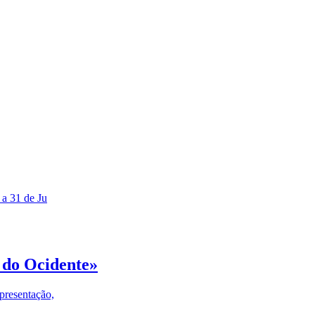
 a 31 de Ju
 do Ocidente»
presentação,