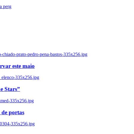
ra perg
o-chiado-prato-pedro-pena-bastos-335x256.jpg
ervar este maio
_elenco-335x256.jpg
e Stars”
named-335x256.jpg
 de portas
00304-335x256.jpg