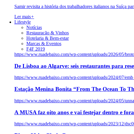
Samir revisita a história dos trabalhadores italianos na Suíça pa
Ler mais
+
Lifestyle
Notícias
Restauração & Vinhos
Hotelaria & Bem-estar
Marcas & Eventos
F4F 2019
https://www.ruadebaixo.com/wp-content/uploads/2026/05/brot
De Lisboa ao Algarve: seis restaurantes para res
https://www.ruadebaixo.com/wp-content/uploads/2024/07/emb
Estação Menina Bonita “From The Ocean To Th
https://www.ruadebaixo.com/wp-content/uploads/2024/05/un
A MUSA faz oito anos e vai festejar dentro e fora
https://www.ruadebaixo.com/wp-content/uploads/2023/12/dsc