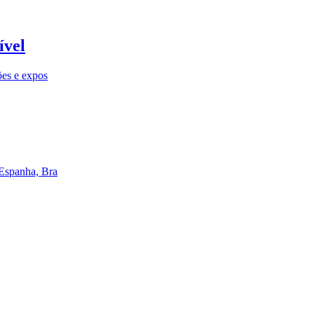
ível
ões e expos
 Espanha, Bra