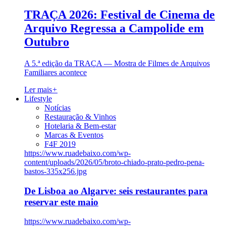
TRAÇA 2026: Festival de Cinema de
Arquivo Regressa a Campolide em
Outubro
A 5.ª edição da TRAÇA — Mostra de Filmes de Arquivos
Familiares acontece
Ler mais
+
Lifestyle
Notícias
Restauração & Vinhos
Hotelaria & Bem-estar
Marcas & Eventos
F4F 2019
https://www.ruadebaixo.com/wp-
content/uploads/2026/05/broto-chiado-prato-pedro-pena-
bastos-335x256.jpg
De Lisboa ao Algarve: seis restaurantes para
reservar este maio
https://www.ruadebaixo.com/wp-