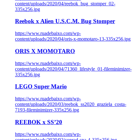
content/uploads/2020/04/reebok_bug_stomper_02-
335x256.jpg
Reebok x Alien U.S.C.M. Bug Stomper
https://www.ruadebaixo.com/wp-
content/uploads/2020/04/oris-x-momotaro-13-335x256.jpg
ORIS X MOMOTARO
https://www.ruadebaixo.com/wp-
content/uploads/2020/04/71360_lifestyle_01-fileminimizer-
335x256.jpg
LEGO Super Mario
https://www.ruadebaixo.com/wp-
content/uploads/2020/03/reebok_ss2020_graziela_costa-
7193-fileminimizer-335x256.jpg
REEBOK x SS’20
https://www.ruadebaixo.com/wp-
content/uploads/2020/02/conrad-spa-4-335x256.jpg