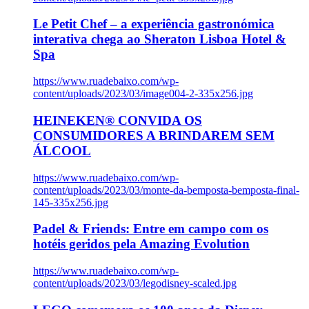
Le Petit Chef – a experiência gastronómica
interativa chega ao Sheraton Lisboa Hotel &
Spa
https://www.ruadebaixo.com/wp-
content/uploads/2023/03/image004-2-335x256.jpg
HEINEKEN® CONVIDA OS
CONSUMIDORES A BRINDAREM SEM
ÁLCOOL
https://www.ruadebaixo.com/wp-
content/uploads/2023/03/monte-da-bemposta-bemposta-final-
145-335x256.jpg
Padel & Friends: Entre em campo com os
hotéis geridos pela Amazing Evolution
https://www.ruadebaixo.com/wp-
content/uploads/2023/03/legodisney-scaled.jpg