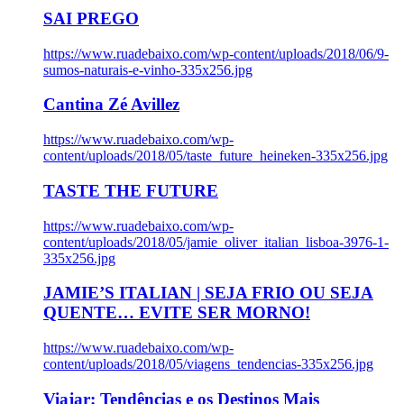
SAI PREGO
https://www.ruadebaixo.com/wp-content/uploads/2018/06/9-
sumos-naturais-e-vinho-335x256.jpg
Cantina Zé Avillez
https://www.ruadebaixo.com/wp-
content/uploads/2018/05/taste_future_heineken-335x256.jpg
TASTE THE FUTURE
https://www.ruadebaixo.com/wp-
content/uploads/2018/05/jamie_oliver_italian_lisboa-3976-1-
335x256.jpg
JAMIE’S ITALIAN | SEJA FRIO OU SEJA
QUENTE… EVITE SER MORNO!
https://www.ruadebaixo.com/wp-
content/uploads/2018/05/viagens_tendencias-335x256.jpg
Viajar: Tendências e os Destinos Mais