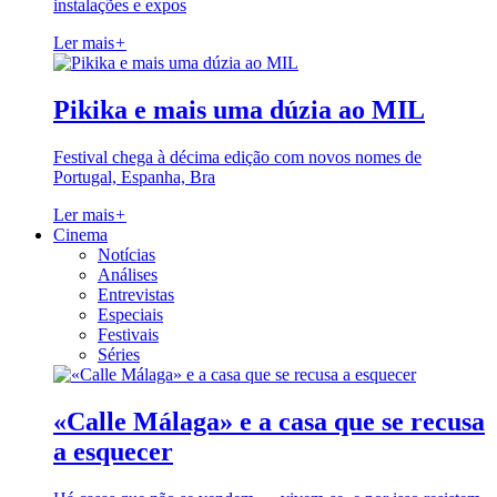
instalações e expos
Ler mais
+
Pikika e mais uma dúzia ao MIL
Festival chega à décima edição com novos nomes de
Portugal, Espanha, Bra
Ler mais
+
Cinema
Notícias
Análises
Entrevistas
Especiais
Festivais
Séries
«Calle Málaga» e a casa que se recusa
a esquecer