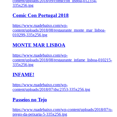
content/uploads/2018/09/comiccon_lisboa-012354-
335x256.jpg
Comic Con Portugal 2018
https://www.ruadebaixo.com/wp-
content/uploads/2018/08/restaurante_monte_mar_lisboa-
010299-335x256.jpg
MONTE MAR LISBOA
https://www.ruadebaixo.com/wp-
content/uploads/2018/08/restaurante_infame_lisboa-010215-
335x256.jpg
INFAME!
https://www.ruadebaixo.com/wp-
content/uploads/2018/07/dsc2353-335x256.jpg
Passeios no Tejo
https://www.ruadebaixo.com/wp-content/uploads/2018/07/o-
prego-da-peixaria-5-335x256.jpg