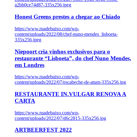
a2bb0ce74d87-335x256.jpeg
Honest Greens prestes a chegar ao Chiado
https://www.ruadebaixo.com/wp-
content/uploads/2022/08/chef-nuno-mendes_lisboeta-
335x256.jpeg
Niepoort cria vinhos exclusivos para o
restaurante “Lisboeta”, do chef Nuno Mendes,
em Londres
https://www.ruadebaixo.com/wp-
content/uploads/2022/07/escabeche-de-atum-335x256.jpg
RESTAURANTE IN.VULGAR RENOVA A
CARTA
https://www.ruadebaixo.com/wp-
content/uploads/2022/07/d6c2815-335x256.jpg
ARTBEERFEST 2022