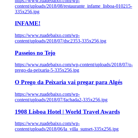
https://www.ruadebaixo.com/wp-
content/uploads/2018/08/restaurante_infame_lisboa-010215-
335x256.jpg
INFAME!
https://www.ruadebaixo.com/wp-
content/uploads/2018/07/dsc2353-335x256.jpg
Passeios no Tejo
https://www.ruadebaixo.com/wp-content/uploads/2018/07/o-
prego-da-peixaria-5-335x256.jpg
O Prego da Peixaria vai pregar para Algés
https://www.ruadebaixo.com/wp-
content/uploads/2018/07/fachada2-335x256.jpg
1908 Lisboa Hotel | World Travel Awards
https://www.ruadebaixo.com/wp-
content/uploads/2018/06/la_villa_sunset-335x256.jpg