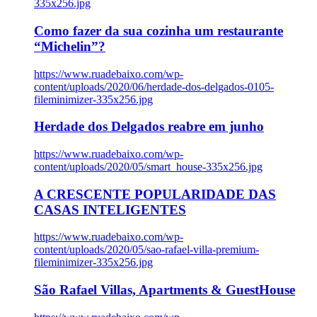
335x256.jpg
Como fazer da sua cozinha um restaurante
“Michelin”?
https://www.ruadebaixo.com/wp-
content/uploads/2020/06/herdade-dos-delgados-0105-
fileminimizer-335x256.jpg
Herdade dos Delgados reabre em junho
https://www.ruadebaixo.com/wp-
content/uploads/2020/05/smart_house-335x256.jpg
A CRESCENTE POPULARIDADE DAS
CASAS INTELIGENTES
https://www.ruadebaixo.com/wp-
content/uploads/2020/05/sao-rafael-villa-premium-
fileminimizer-335x256.jpg
São Rafael Villas, Apartments & GuestHouse