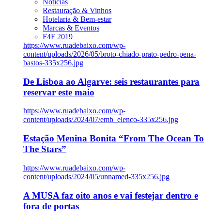
Notícias
Restauração & Vinhos
Hotelaria & Bem-estar
Marcas & Eventos
F4F 2019
https://www.ruadebaixo.com/wp-
content/uploads/2026/05/broto-chiado-prato-pedro-pena-
bastos-335x256.jpg
De Lisboa ao Algarve: seis restaurantes para
reservar este maio
https://www.ruadebaixo.com/wp-
content/uploads/2024/07/emb_elenco-335x256.jpg
Estação Menina Bonita “From The Ocean To
The Stars”
https://www.ruadebaixo.com/wp-
content/uploads/2024/05/unnamed-335x256.jpg
A MUSA faz oito anos e vai festejar dentro e
fora de portas