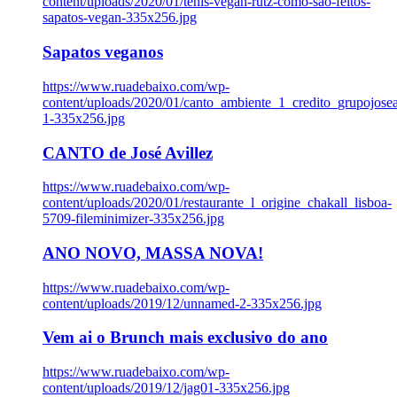
content/uploads/2020/01/tenis-vegan-rutz-como-sao-feitos-
sapatos-vegan-335x256.jpg
Sapatos veganos
https://www.ruadebaixo.com/wp-
content/uploads/2020/01/canto_ambiente_1_credito_grupojosea
1-335x256.jpg
CANTO de José Avillez
https://www.ruadebaixo.com/wp-
content/uploads/2020/01/restaurante_l_origine_chakall_lisboa-
5709-fileminimizer-335x256.jpg
ANO NOVO, MASSA NOVA!
https://www.ruadebaixo.com/wp-
content/uploads/2019/12/unnamed-2-335x256.jpg
Vem ai o Brunch mais exclusivo do ano
https://www.ruadebaixo.com/wp-
content/uploads/2019/12/jag01-335x256.jpg