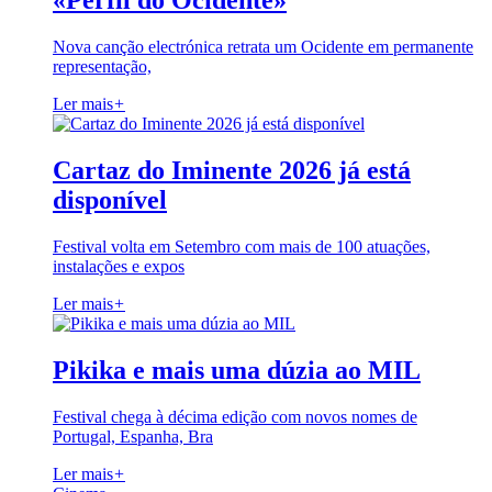
«Perfil do Ocidente»
Nova canção electrónica retrata um Ocidente em permanente
representação,
Ler mais
+
Cartaz do Iminente 2026 já está
disponível
Festival volta em Setembro com mais de 100 atuações,
instalações e expos
Ler mais
+
Pikika e mais uma dúzia ao MIL
Festival chega à décima edição com novos nomes de
Portugal, Espanha, Bra
Ler mais
+