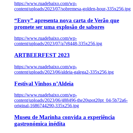
https://www.ruadebaixo.com/wp-
content/uploads/2023/07/sobremesa-golden-hour-335x256.jpg
“Envy” apresenta nova carta de Verão que
promete ser uma explosão de sabores
https://www.ruadebaixo.com/wp-
content/uploads/2023/07/a7r8448-335x256.jpg
ARTBEERFEST 2023
https://www.ruadebaixo.com/wp-
content/uploads/2023/06/aldeia-galega2-335x256.jpg
Festival Vinhos n’Aldeia
https://www.ruadebaixo.com/wp-
content/uploads/2023/06/488496-the20spot20pt_04-5b72a6-
original-1686744290-335x256.jpg
Museu de Marinha convida a experiência
gastronómica inédita