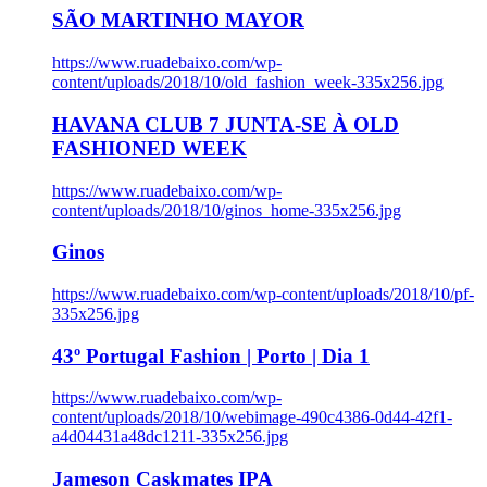
SÃO MARTINHO MAYOR
https://www.ruadebaixo.com/wp-
content/uploads/2018/10/old_fashion_week-335x256.jpg
HAVANA CLUB 7 JUNTA-SE À OLD
FASHIONED WEEK
https://www.ruadebaixo.com/wp-
content/uploads/2018/10/ginos_home-335x256.jpg
Ginos
https://www.ruadebaixo.com/wp-content/uploads/2018/10/pf-
335x256.jpg
43º Portugal Fashion | Porto | Dia 1
https://www.ruadebaixo.com/wp-
content/uploads/2018/10/webimage-490c4386-0d44-42f1-
a4d04431a48dc1211-335x256.jpg
Jameson Caskmates IPA