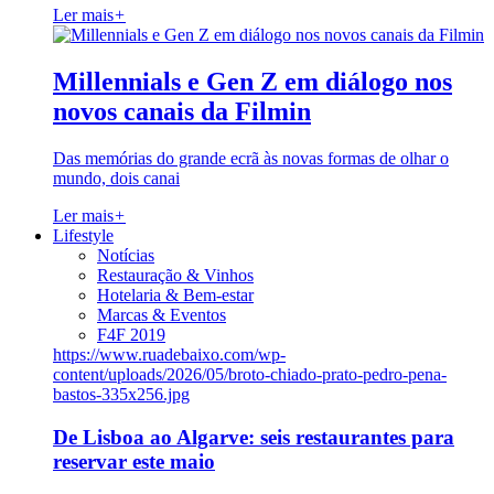
Ler mais
+
Millennials e Gen Z em diálogo nos
novos canais da Filmin
Das memórias do grande ecrã às novas formas de olhar o
mundo, dois canai
Ler mais
+
Lifestyle
Notícias
Restauração & Vinhos
Hotelaria & Bem-estar
Marcas & Eventos
F4F 2019
https://www.ruadebaixo.com/wp-
content/uploads/2026/05/broto-chiado-prato-pedro-pena-
bastos-335x256.jpg
De Lisboa ao Algarve: seis restaurantes para
reservar este maio