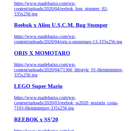
https://www.ruadebaixo.com/wp-
content/uploads/2020/04/reebok_bug_stomper_02-
335x256.jpg
Reebok x Alien U.S.C.M. Bug Stomper
https://www.ruadebaixo.com/wp-
content/uploads/2020/04/oris-x-momotaro-13-335x256.jpg
ORIS X MOMOTARO
https://www.ruadebaixo.com/wp-
content/uploads/2020/04/71360_lifestyle_01-fileminimizer-
335x256.jpg
LEGO Super Mario
https://www.ruadebaixo.com/wp-
content/uploads/2020/03/reebok_ss2020_graziela_costa-
7193-fileminimizer-335x256.jpg
REEBOK x SS’20
https://www.ruadebaixo.com/wp-