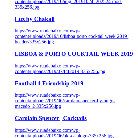
content/uploads/2019/10/img_20191024_202524-mod-
335x256.jpg
Luz by Chakall
https://www.ruadebaixo.com/wp-
content/uploads/2019/10/lisboa-porto-cocktail-week-2019-
header-335x256.jpg
LISBOA & PORTO COCKTAIL WEEK 2019
https://www.ruadebaixo.com/wp-
content/uploads/2019/07/f4f2019-335x256.jpg
Football 4 Friendship 2019
https://www.ruadebaixo.com/wp-
content/uploads/2019/06/carolain-spencer-by-hugo-
macedo_2-335x256.jpg
Carolain Spencer | Cocktails
https://www.ruadebaixo.com/wp-
content/uploads/2019/06/aki-catalogo-335x256.jpg