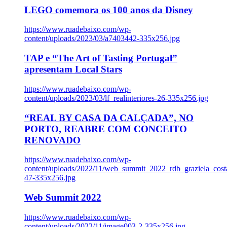
LEGO comemora os 100 anos da Disney
https://www.ruadebaixo.com/wp-
content/uploads/2023/03/a7403442-335x256.jpg
TAP e “The Art of Tasting Portugal”
apresentam Local Stars
https://www.ruadebaixo.com/wp-
content/uploads/2023/03/lf_realinteriores-26-335x256.jpg
“REAL BY CASA DA CALÇADA”, NO
PORTO, REABRE COM CONCEITO
RENOVADO
https://www.ruadebaixo.com/wp-
content/uploads/2022/11/web_summit_2022_rdb_graziela_cost
47-335x256.jpg
Web Summit 2022
https://www.ruadebaixo.com/wp-
content/uploads/2022/11/image003-2-335x256.jpg