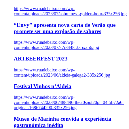
https://www.ruadebaixo.com/wp-
content/uploads/2023/07/sobremesa-golden-hour-335x256.jpg
“Envy” apresenta nova carta de Verão que
promete ser uma explosão de sabores
https://www.ruadebaixo.com/wp-
content/uploads/2023/07/a7r8448-335x256.jpg
ARTBEERFEST 2023
https://www.ruadebaixo.com/wp-
content/uploads/2023/06/aldeia-galega2-335x256.jpg
Festival Vinhos n’Aldeia
https://www.ruadebaixo.com/wp-
content/uploads/2023/06/488496-the20spot20pt_04-5b72a6-
original-1686744290-335x256.jpg
Museu de Marinha convida a experiência
gastronómica inédita