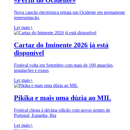
«Perfil do Ocidente»
Nova canção electrónica retrata um Ocidente em permanente
representação,
Ler mais
+
Cartaz do Iminente 2026 já está
disponível
Festival volta em Setembro com mais de 100 atuações,
instalações e expos
Ler mais
+
Pikika e mais uma dúzia ao MIL
Festival chega à décima edição com novos nomes de
Portugal, Espanha, Bra
Ler mais
+