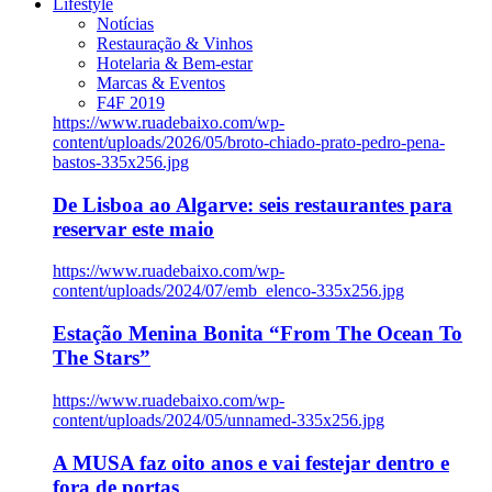
Lifestyle
Notícias
Restauração & Vinhos
Hotelaria & Bem-estar
Marcas & Eventos
F4F 2019
https://www.ruadebaixo.com/wp-
content/uploads/2026/05/broto-chiado-prato-pedro-pena-
bastos-335x256.jpg
De Lisboa ao Algarve: seis restaurantes para
reservar este maio
https://www.ruadebaixo.com/wp-
content/uploads/2024/07/emb_elenco-335x256.jpg
Estação Menina Bonita “From The Ocean To
The Stars”
https://www.ruadebaixo.com/wp-
content/uploads/2024/05/unnamed-335x256.jpg
A MUSA faz oito anos e vai festejar dentro e
fora de portas