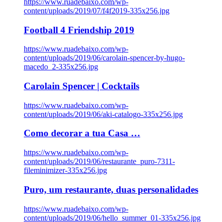
https://www.ruadebaixo.com/wp-
content/uploads/2019/07/f4f2019-335x256.jpg
Football 4 Friendship 2019
https://www.ruadebaixo.com/wp-
content/uploads/2019/06/carolain-spencer-by-hugo-
macedo_2-335x256.jpg
Carolain Spencer | Cocktails
https://www.ruadebaixo.com/wp-
content/uploads/2019/06/aki-catalogo-335x256.jpg
Como decorar a tua Casa …
https://www.ruadebaixo.com/wp-
content/uploads/2019/06/restaurante_puro-7311-
fileminimizer-335x256.jpg
Puro, um restaurante, duas personalidades
https://www.ruadebaixo.com/wp-
content/uploads/2019/06/hello_summer_01-335x256.jpg