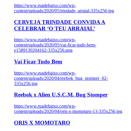
https://www.ruadebaixo.com/wp-
content/uploads/2020/05/trindade_arraial-335x256.jpg
CERVEJA TRINDADE CONVIDA A
CELEBRAR ‘O TEU ARRAIAL’
https://www.ruadebaixo.com/wp-
content/uploads/2020/05/vai-ficar-tudo-bem-
e1589130204162-335x256.png
Vai Ficar Tudo Bem
https://www.ruadebaixo.com/wp-
content/uploads/2020/04/reebok_bug_stomper_02-
335x256.jpg
Reebok x Alien U.S.C.M. Bug Stomper
https://www.ruadebaixo.com/wp-
content/uploads/2020/04/oris-x-momotaro-13-335x256.jpg
ORIS X MOMOTARO