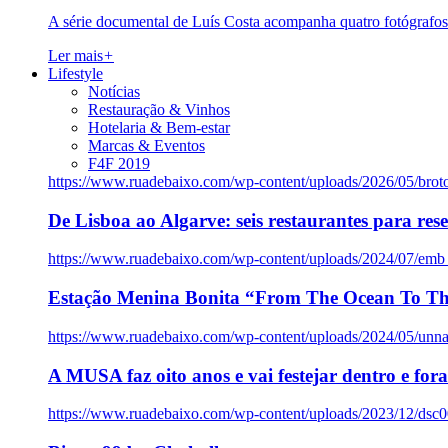
A série documental de Luís Costa acompanha quatro fotógrafo
Ler mais
+
Lifestyle
Notícias
Restauração & Vinhos
Hotelaria & Bem-estar
Marcas & Eventos
F4F 2019
https://www.ruadebaixo.com/wp-content/uploads/2026/05/brot
De Lisboa ao Algarve: seis restaurantes para res
https://www.ruadebaixo.com/wp-content/uploads/2024/07/emb
Estação Menina Bonita “From The Ocean To Th
https://www.ruadebaixo.com/wp-content/uploads/2024/05/un
A MUSA faz oito anos e vai festejar dentro e fora
https://www.ruadebaixo.com/wp-content/uploads/2023/12/dsc