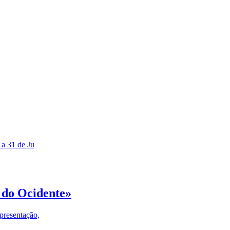
 a 31 de Ju
 do Ocidente»
presentação,