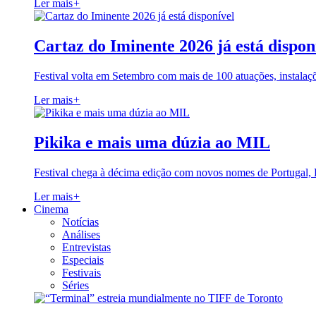
Ler mais
+
Cartaz do Iminente 2026 já está dispon
Festival volta em Setembro com mais de 100 atuações, instalaç
Ler mais
+
Pikika e mais uma dúzia ao MIL
Festival chega à décima edição com novos nomes de Portugal,
Ler mais
+
Cinema
Notícias
Análises
Entrevistas
Especiais
Festivais
Séries