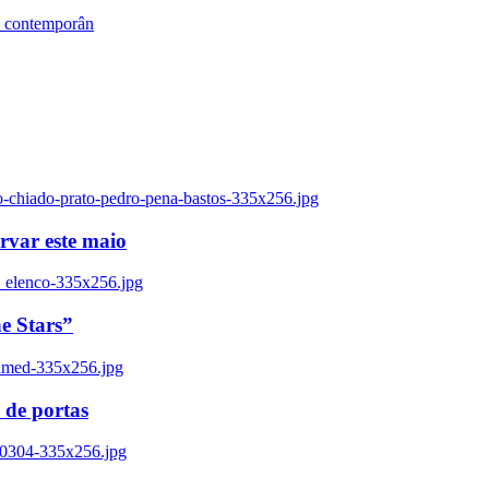
s contemporân
o-chiado-prato-pedro-pena-bastos-335x256.jpg
ervar este maio
_elenco-335x256.jpg
e Stars”
named-335x256.jpg
 de portas
00304-335x256.jpg