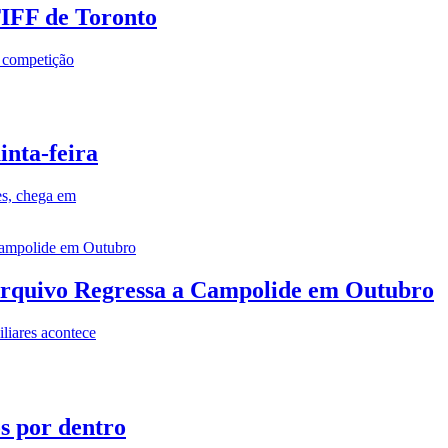
TIFF de Toronto
a competição
inta-feira
es, chega em
rquivo Regressa a Campolide em Outubro
iares acontece
os por dentro