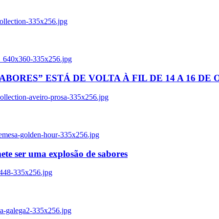
ollection-335x256.jpg
tl_640x360-335x256.jpg
BORES” ESTÁ DE VOLTA À FIL DE 14 A 16 DE
llection-aveiro-prosa-335x256.jpg
remesa-golden-hour-335x256.jpg
ete ser uma explosão de sabores
8448-335x256.jpg
ia-galega2-335x256.jpg