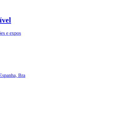
ível
ões e expos
 Espanha, Bra