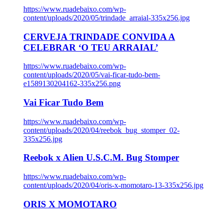
https://www.ruadebaixo.com/wp-
content/uploads/2020/05/trindade_arraial-335x256.jpg
CERVEJA TRINDADE CONVIDA A
CELEBRAR ‘O TEU ARRAIAL’
https://www.ruadebaixo.com/wp-
content/uploads/2020/05/vai-ficar-tudo-bem-
e1589130204162-335x256.png
Vai Ficar Tudo Bem
https://www.ruadebaixo.com/wp-
content/uploads/2020/04/reebok_bug_stomper_02-
335x256.jpg
Reebok x Alien U.S.C.M. Bug Stomper
https://www.ruadebaixo.com/wp-
content/uploads/2020/04/oris-x-momotaro-13-335x256.jpg
ORIS X MOMOTARO