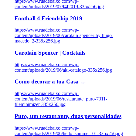
https://www.ruadebaixo.com/wp-
content/uploads/2019/07/f4f2019-335x256.jpg
Football 4 Friendship 2019
https://www.ruadebaixo.com/wp-
content/uploads/2019/06/carolain-spencer-by-hugo-
macedo_2-335x256.jpg
Carolain Spencer | Cocktails
https://www.ruadebaixo.com/wp-
content/uploads/2019/06/aki-catalogo-335x256.jpg
Como decorar a tua Casa …
https://www.ruadebaixo.com/wp-
content/uploads/2019/06/restaurante_puro-7311-
fileminimizer-335x256.jpg
Puro, um restaurante, duas personalidades
https://www.ruadebaixo.com/wp-
content/uploads/2019/06/hello_summer_01-335x256.jpg