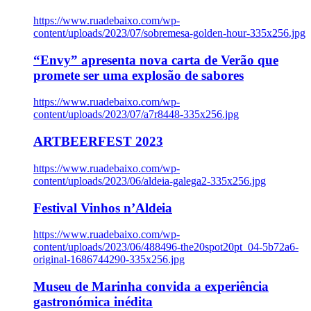
https://www.ruadebaixo.com/wp-
content/uploads/2023/07/sobremesa-golden-hour-335x256.jpg
“Envy” apresenta nova carta de Verão que
promete ser uma explosão de sabores
https://www.ruadebaixo.com/wp-
content/uploads/2023/07/a7r8448-335x256.jpg
ARTBEERFEST 2023
https://www.ruadebaixo.com/wp-
content/uploads/2023/06/aldeia-galega2-335x256.jpg
Festival Vinhos n’Aldeia
https://www.ruadebaixo.com/wp-
content/uploads/2023/06/488496-the20spot20pt_04-5b72a6-
original-1686744290-335x256.jpg
Museu de Marinha convida a experiência
gastronómica inédita