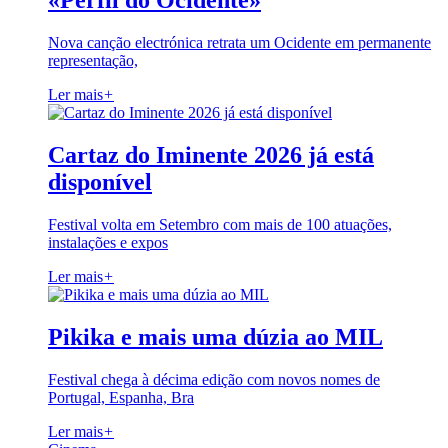
«Perfil do Ocidente»
Nova canção electrónica retrata um Ocidente em permanente
representação,
Ler mais
+
Cartaz do Iminente 2026 já está
disponível
Festival volta em Setembro com mais de 100 atuações,
instalações e expos
Ler mais
+
Pikika e mais uma dúzia ao MIL
Festival chega à décima edição com novos nomes de
Portugal, Espanha, Bra
Ler mais
+