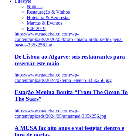
Lifestyle
Notícias
Restauração & Vinhos
Hotelaria & Bem-estar
Marcas & Eventos
F4F 2019
https://www.ruadebaixo.com/wp-
content/uploads/2026/05/broto-chiado-prato-pedro-pena-
bastos-335x256.jpg
De Lisboa ao Algarve: seis restaurantes para
reservar este maio
https://www.ruadebaixo.com/wp-
content/uploads/2024/07/emb_elenco-335x256.jpg
Estação Menina Bonita “From The Ocean To
The Stars”
https://www.ruadebaixo.com/wp-
content/uploads/2024/05/unnamed-335x256.jpg
A MUSA faz oito anos e vai festejar dentro e
fora de portas