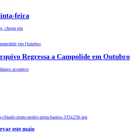
inta-feira
es, chega em
rquivo Regressa a Campolide em Outubro
iares acontece
o-chiado-prato-pedro-pena-bastos-335x256.jpg
ervar este maio