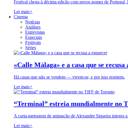
Festival chega à décima edição com novos nomes de Portugal,
Ler mais
+
Cinema
Notícias
Análises
Entrevistas
Especiais
Festivais
Séries
«Calle Málaga» e a casa que se recusa 
Há casas que não se vendem — vivem-se, e por isso resistem.
Ler mais
+
“Terminal” estreia mundialmente no 
A curta-metragem de animação de Alexandre Siqueira integra 
Ler mais
+