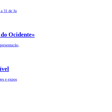
 a 31 de Ju
 do Ocidente»
presentação,
ível
ões e expos