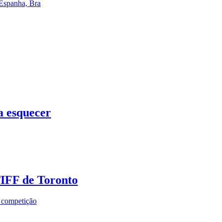
 Espanha, Bra
a esquecer
TIFF de Toronto
a competição