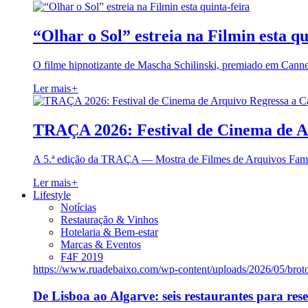
“Olhar o Sol” estreia na Filmin esta qu
O filme hipnotizante de Mascha Schilinski, premiado em Cann
Ler mais
+
TRAÇA 2026: Festival de Cinema de A
A 5.ª edição da TRAÇA — Mostra de Filmes de Arquivos Famil
Ler mais
+
Lifestyle
Notícias
Restauração & Vinhos
Hotelaria & Bem-estar
Marcas & Eventos
F4F 2019
https://www.ruadebaixo.com/wp-content/uploads/2026/05/brot
De Lisboa ao Algarve: seis restaurantes para res