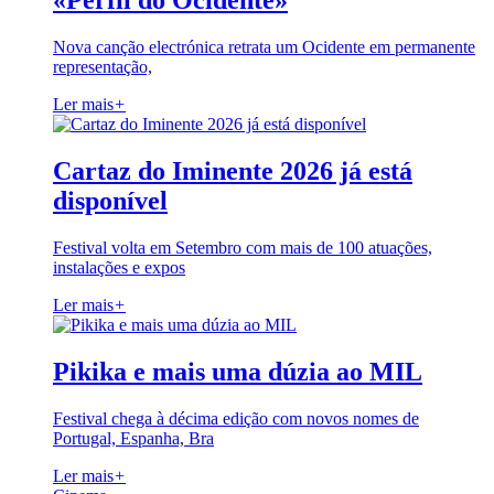
«Perfil do Ocidente»
Nova canção electrónica retrata um Ocidente em permanente
representação,
Ler mais
+
Cartaz do Iminente 2026 já está
disponível
Festival volta em Setembro com mais de 100 atuações,
instalações e expos
Ler mais
+
Pikika e mais uma dúzia ao MIL
Festival chega à décima edição com novos nomes de
Portugal, Espanha, Bra
Ler mais
+