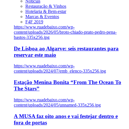
Notícias
Restauração & Vinhos
Hotelaria & Bem-estar
Marcas & Eventos
F4F 2019
https://www.ruadebaixo.com/wp-
content/uploads/2026/05/broto-chiado-prato-pedro-pena-
bastos-335x256.jpg
De Lisboa ao Algarve: seis restaurantes para
reservar este maio
https://www.ruadebaixo.com/wp-
content/uploads/2024/07/emb_elenco-335x256.jpg
Estação Menina Bonita “From The Ocean To
The Stars”
https://www.ruadebaixo.com/wp-
content/uploads/2024/05/unnamed-335x256.jpg
A MUSA faz oito anos e vai festejar dentro e
fora de portas