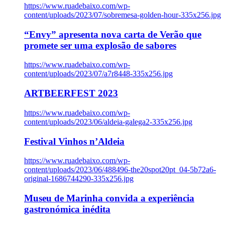
https://www.ruadebaixo.com/wp-
content/uploads/2023/07/sobremesa-golden-hour-335x256.jpg
“Envy” apresenta nova carta de Verão que
promete ser uma explosão de sabores
https://www.ruadebaixo.com/wp-
content/uploads/2023/07/a7r8448-335x256.jpg
ARTBEERFEST 2023
https://www.ruadebaixo.com/wp-
content/uploads/2023/06/aldeia-galega2-335x256.jpg
Festival Vinhos n’Aldeia
https://www.ruadebaixo.com/wp-
content/uploads/2023/06/488496-the20spot20pt_04-5b72a6-
original-1686744290-335x256.jpg
Museu de Marinha convida a experiência
gastronómica inédita