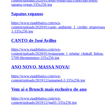
content/uploads/2020/01/tenis-vegan-rutz-como-sao-feitos-
sapatos-vegan-335x256.jpg
Sapatos veganos
https://www.ruadebaixo.com/wp-
content/uploads/2020/01/canto_ambiente_1_credito_grupojosea
1-335x256.jpg
CANTO de José Avillez
https://www.ruadebaixo.com/wp-
content/uploads/2020/01/restaurante_l_origine_chakall_lisboa-
5709-fileminimizer-335x256.jpg
ANO NOVO, MASSA NOVA!
https://www.ruadebaixo.com/wp-
content/uploads/2019/12/unnamed-2-335x256.jpg
Vem ai o Brunch mais exclusivo do ano
https://www.ruadebaixo.com/wp-
content/uploads/2019/12/jag01-335x256.jpg