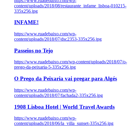
https://www.ruadebaixo.com/wp-
content/uploads/2018/08/restaurante_infame_lisboa-010215-
335x256.jpg
INFAME!
https://www.ruadebaixo.com/wp-
content/uploads/2018/07/dsc2353-335x256.jpg
Passeios no Tejo
https://www.ruadebaixo.com/wp-content/uploads/2018/07/o-
prego-da-peixaria-5-335x256.jpg
O Prego da Peixaria vai pregar para Algés
https://www.ruadebaixo.com/wp-
content/uploads/2018/07/fachada2-335x256.jpg
1908 Lisboa Hotel | World Travel Awards
https://www.ruadebaixo.com/wp-
content/uploads/2018/06/la_villa_sunset-335x256.jpg