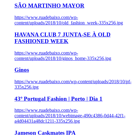
SÃO MARTINHO MAYOR
https://www.ruadebaixo.com/wp-
content/uploads/2018/10/old_fashion_week-335x256.jpg
HAVANA CLUB 7 JUNTA-SE À OLD
FASHIONED WEEK
https://www.ruadebaixo.com/wp-
content/uploads/2018/10/ginos_home-335x256.jpg
Ginos
https://www.ruadebaixo.com/wp-content/uploads/2018/10/pf-
335x256.jpg
43º Portugal Fashion | Porto | Dia 1
https://www.ruadebaixo.com/wp-
content/uploads/2018/10/webimage-490c4386-0d44-42f1-
a4d04431a48dc1211-335x256.jpg
Jameson Caskmates IPA