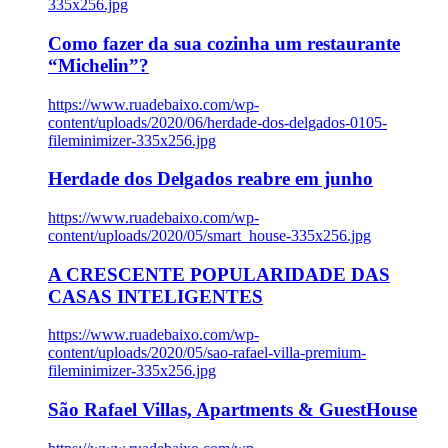
335x256.jpg
Como fazer da sua cozinha um restaurante
“Michelin”?
https://www.ruadebaixo.com/wp-
content/uploads/2020/06/herdade-dos-delgados-0105-
fileminimizer-335x256.jpg
Herdade dos Delgados reabre em junho
https://www.ruadebaixo.com/wp-
content/uploads/2020/05/smart_house-335x256.jpg
A CRESCENTE POPULARIDADE DAS
CASAS INTELIGENTES
https://www.ruadebaixo.com/wp-
content/uploads/2020/05/sao-rafael-villa-premium-
fileminimizer-335x256.jpg
São Rafael Villas, Apartments & GuestHouse