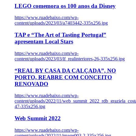
LEGO comemora os 100 anos da Disney
https://www.ruadebaixo.com/wp-
content/uploads/2023/03/a7403442-335x256.jpg
TAP e “The Art of Tasting Portugal”
apresentam Local Stars
https://www.ruadebaixo.com/wp-
content/uploads/2023/03/lf_realinteriores-26-335x256.jpg
“REAL BY CASA DA CALÇADA”, NO
PORTO, REABRE COM CONCEITO
RENOVADO
https://www.ruadebaixo.com/wp-
content/uploads/2022/11/web_summit_2022_rdb_graziela_cost
47-335x256.jpg
Web Summit 2022
https://www.ruadebaixo.com/wp-
content/uploads/2022/11/image003-2-335x256.jpg