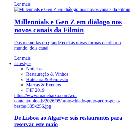
Ler mais
+
Millennials e Gen Z em diálogo nos
novos canais da Filmin
Das memórias do grande ecrã às novas formas de olhar o
mundo, dois canai
Ler mais
+
Lifestyle
Notícias
Restauração & Vinhos
Hotelaria & Bem-estar
Marcas & Eventos
F4F 2019
https://www.ruadebaixo.com/wp-
content/uploads/2026/05/broto-chiado-prato-pedro-pena-
bastos-335x256.jpg
De Lisboa ao Algarve: seis restaurantes para
reservar este maio