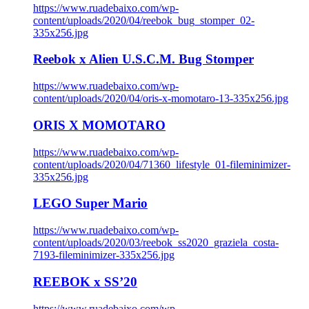
https://www.ruadebaixo.com/wp-
content/uploads/2020/04/reebok_bug_stomper_02-
335x256.jpg
Reebok x Alien U.S.C.M. Bug Stomper
https://www.ruadebaixo.com/wp-
content/uploads/2020/04/oris-x-momotaro-13-335x256.jpg
ORIS X MOMOTARO
https://www.ruadebaixo.com/wp-
content/uploads/2020/04/71360_lifestyle_01-fileminimizer-
335x256.jpg
LEGO Super Mario
https://www.ruadebaixo.com/wp-
content/uploads/2020/03/reebok_ss2020_graziela_costa-
7193-fileminimizer-335x256.jpg
REEBOK x SS’20
https://www.ruadebaixo.com/wp-