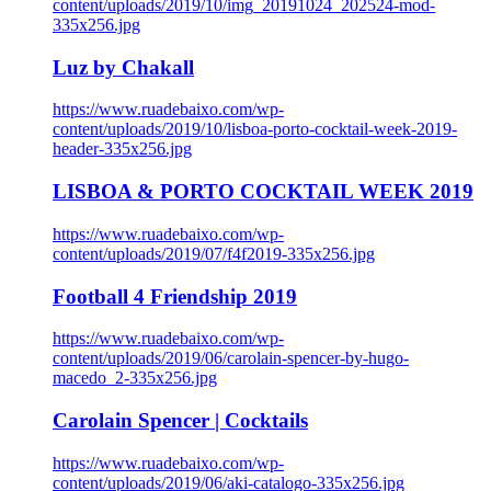
content/uploads/2019/10/img_20191024_202524-mod-
335x256.jpg
Luz by Chakall
https://www.ruadebaixo.com/wp-
content/uploads/2019/10/lisboa-porto-cocktail-week-2019-
header-335x256.jpg
LISBOA & PORTO COCKTAIL WEEK 2019
https://www.ruadebaixo.com/wp-
content/uploads/2019/07/f4f2019-335x256.jpg
Football 4 Friendship 2019
https://www.ruadebaixo.com/wp-
content/uploads/2019/06/carolain-spencer-by-hugo-
macedo_2-335x256.jpg
Carolain Spencer | Cocktails
https://www.ruadebaixo.com/wp-
content/uploads/2019/06/aki-catalogo-335x256.jpg