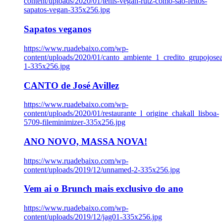
content/uploads/2020/01/tenis-vegan-rutz-como-sao-feitos-
sapatos-vegan-335x256.jpg
Sapatos veganos
https://www.ruadebaixo.com/wp-
content/uploads/2020/01/canto_ambiente_1_credito_grupojosea
1-335x256.jpg
CANTO de José Avillez
https://www.ruadebaixo.com/wp-
content/uploads/2020/01/restaurante_l_origine_chakall_lisboa-
5709-fileminimizer-335x256.jpg
ANO NOVO, MASSA NOVA!
https://www.ruadebaixo.com/wp-
content/uploads/2019/12/unnamed-2-335x256.jpg
Vem ai o Brunch mais exclusivo do ano
https://www.ruadebaixo.com/wp-
content/uploads/2019/12/jag01-335x256.jpg