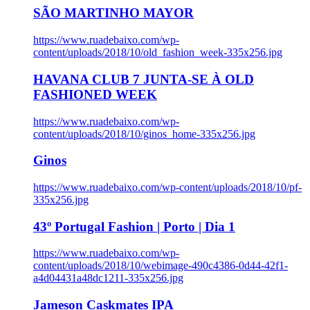
SÃO MARTINHO MAYOR
https://www.ruadebaixo.com/wp-
content/uploads/2018/10/old_fashion_week-335x256.jpg
HAVANA CLUB 7 JUNTA-SE À OLD
FASHIONED WEEK
https://www.ruadebaixo.com/wp-
content/uploads/2018/10/ginos_home-335x256.jpg
Ginos
https://www.ruadebaixo.com/wp-content/uploads/2018/10/pf-
335x256.jpg
43º Portugal Fashion | Porto | Dia 1
https://www.ruadebaixo.com/wp-
content/uploads/2018/10/webimage-490c4386-0d44-42f1-
a4d04431a48dc1211-335x256.jpg
Jameson Caskmates IPA