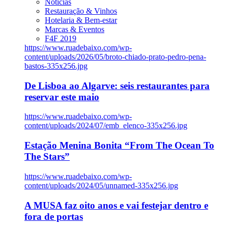
Notícias
Restauração & Vinhos
Hotelaria & Bem-estar
Marcas & Eventos
F4F 2019
https://www.ruadebaixo.com/wp-
content/uploads/2026/05/broto-chiado-prato-pedro-pena-
bastos-335x256.jpg
De Lisboa ao Algarve: seis restaurantes para
reservar este maio
https://www.ruadebaixo.com/wp-
content/uploads/2024/07/emb_elenco-335x256.jpg
Estação Menina Bonita “From The Ocean To
The Stars”
https://www.ruadebaixo.com/wp-
content/uploads/2024/05/unnamed-335x256.jpg
A MUSA faz oito anos e vai festejar dentro e
fora de portas