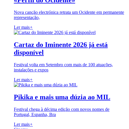
«Perfil do Ocidente»
Nova canção electrónica retrata um Ocidente em permanente
representação,
Ler mais
+
Cartaz do Iminente 2026 já está
disponível
Festival volta em Setembro com mais de 100 atuações,
instalações e expos
Ler mais
+
Pikika e mais uma dúzia ao MIL
Festival chega à décima edição com novos nomes de
Portugal, Espanha, Bra
Ler mais
+