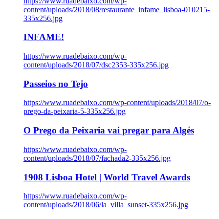
https://www.ruadebaixo.com/wp-
content/uploads/2018/08/restaurante_infame_lisboa-010215-
335x256.jpg
INFAME!
https://www.ruadebaixo.com/wp-
content/uploads/2018/07/dsc2353-335x256.jpg
Passeios no Tejo
https://www.ruadebaixo.com/wp-content/uploads/2018/07/o-
prego-da-peixaria-5-335x256.jpg
O Prego da Peixaria vai pregar para Algés
https://www.ruadebaixo.com/wp-
content/uploads/2018/07/fachada2-335x256.jpg
1908 Lisboa Hotel | World Travel Awards
https://www.ruadebaixo.com/wp-
content/uploads/2018/06/la_villa_sunset-335x256.jpg