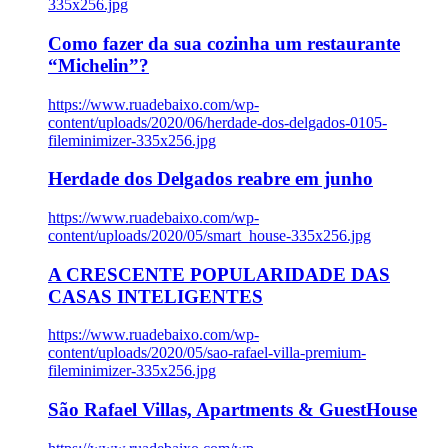
335x256.jpg
Como fazer da sua cozinha um restaurante
“Michelin”?
https://www.ruadebaixo.com/wp-
content/uploads/2020/06/herdade-dos-delgados-0105-
fileminimizer-335x256.jpg
Herdade dos Delgados reabre em junho
https://www.ruadebaixo.com/wp-
content/uploads/2020/05/smart_house-335x256.jpg
A CRESCENTE POPULARIDADE DAS
CASAS INTELIGENTES
https://www.ruadebaixo.com/wp-
content/uploads/2020/05/sao-rafael-villa-premium-
fileminimizer-335x256.jpg
São Rafael Villas, Apartments & GuestHouse