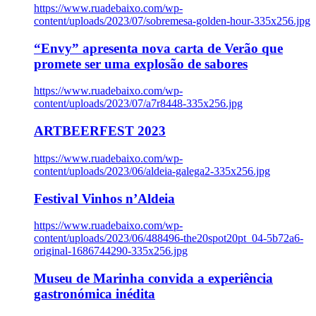
https://www.ruadebaixo.com/wp-
content/uploads/2023/07/sobremesa-golden-hour-335x256.jpg
“Envy” apresenta nova carta de Verão que
promete ser uma explosão de sabores
https://www.ruadebaixo.com/wp-
content/uploads/2023/07/a7r8448-335x256.jpg
ARTBEERFEST 2023
https://www.ruadebaixo.com/wp-
content/uploads/2023/06/aldeia-galega2-335x256.jpg
Festival Vinhos n’Aldeia
https://www.ruadebaixo.com/wp-
content/uploads/2023/06/488496-the20spot20pt_04-5b72a6-
original-1686744290-335x256.jpg
Museu de Marinha convida a experiência
gastronómica inédita