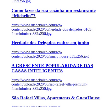
335x256.jpg
Como fazer da sua cozinha um restaurante
“Michelin”?
https://www.ruadebaixo.com/wp-
content/uploads/2020/06/herdade-dos-delgados-0105-
fileminimizer-335x256.jpg
Herdade dos Delgados reabre em junho
https://www.ruadebaixo.com/wp-
content/uploads/2020/05/smart_house-335x256.jpg
A CRESCENTE POPULARIDADE DAS
CASAS INTELIGENTES
https://www.ruadebaixo.com/wp-
content/uploads/2020/05/sao-rafael-villa-premium-
fileminimizer-335x256.jpg
São Rafael Villas, Apartments & GuestHouse