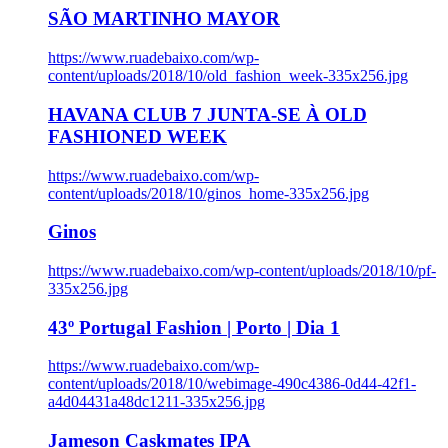
SÃO MARTINHO MAYOR
https://www.ruadebaixo.com/wp-
content/uploads/2018/10/old_fashion_week-335x256.jpg
HAVANA CLUB 7 JUNTA-SE À OLD
FASHIONED WEEK
https://www.ruadebaixo.com/wp-
content/uploads/2018/10/ginos_home-335x256.jpg
Ginos
https://www.ruadebaixo.com/wp-content/uploads/2018/10/pf-
335x256.jpg
43º Portugal Fashion | Porto | Dia 1
https://www.ruadebaixo.com/wp-
content/uploads/2018/10/webimage-490c4386-0d44-42f1-
a4d04431a48dc1211-335x256.jpg
Jameson Caskmates IPA