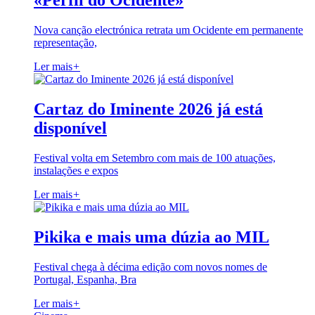
«Perfil do Ocidente»
Nova canção electrónica retrata um Ocidente em permanente
representação,
Ler mais
+
Cartaz do Iminente 2026 já está
disponível
Festival volta em Setembro com mais de 100 atuações,
instalações e expos
Ler mais
+
Pikika e mais uma dúzia ao MIL
Festival chega à décima edição com novos nomes de
Portugal, Espanha, Bra
Ler mais
+