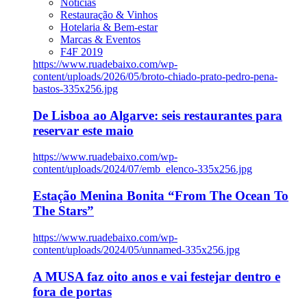
Notícias
Restauração & Vinhos
Hotelaria & Bem-estar
Marcas & Eventos
F4F 2019
https://www.ruadebaixo.com/wp-
content/uploads/2026/05/broto-chiado-prato-pedro-pena-
bastos-335x256.jpg
De Lisboa ao Algarve: seis restaurantes para
reservar este maio
https://www.ruadebaixo.com/wp-
content/uploads/2024/07/emb_elenco-335x256.jpg
Estação Menina Bonita “From The Ocean To
The Stars”
https://www.ruadebaixo.com/wp-
content/uploads/2024/05/unnamed-335x256.jpg
A MUSA faz oito anos e vai festejar dentro e
fora de portas