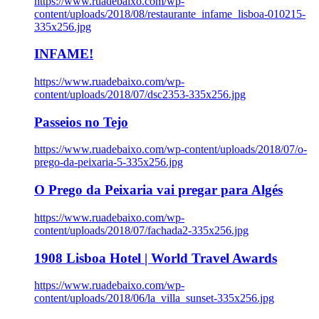
https://www.ruadebaixo.com/wp-
content/uploads/2018/08/restaurante_infame_lisboa-010215-
335x256.jpg
INFAME!
https://www.ruadebaixo.com/wp-
content/uploads/2018/07/dsc2353-335x256.jpg
Passeios no Tejo
https://www.ruadebaixo.com/wp-content/uploads/2018/07/o-
prego-da-peixaria-5-335x256.jpg
O Prego da Peixaria vai pregar para Algés
https://www.ruadebaixo.com/wp-
content/uploads/2018/07/fachada2-335x256.jpg
1908 Lisboa Hotel | World Travel Awards
https://www.ruadebaixo.com/wp-
content/uploads/2018/06/la_villa_sunset-335x256.jpg