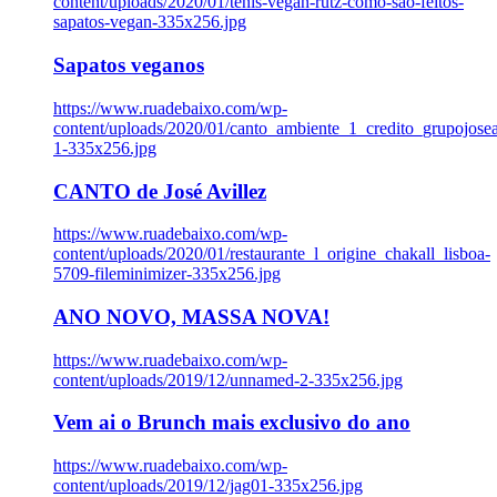
content/uploads/2020/01/tenis-vegan-rutz-como-sao-feitos-
sapatos-vegan-335x256.jpg
Sapatos veganos
https://www.ruadebaixo.com/wp-
content/uploads/2020/01/canto_ambiente_1_credito_grupojosea
1-335x256.jpg
CANTO de José Avillez
https://www.ruadebaixo.com/wp-
content/uploads/2020/01/restaurante_l_origine_chakall_lisboa-
5709-fileminimizer-335x256.jpg
ANO NOVO, MASSA NOVA!
https://www.ruadebaixo.com/wp-
content/uploads/2019/12/unnamed-2-335x256.jpg
Vem ai o Brunch mais exclusivo do ano
https://www.ruadebaixo.com/wp-
content/uploads/2019/12/jag01-335x256.jpg