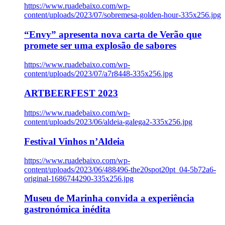
https://www.ruadebaixo.com/wp-
content/uploads/2023/07/sobremesa-golden-hour-335x256.jpg
“Envy” apresenta nova carta de Verão que
promete ser uma explosão de sabores
https://www.ruadebaixo.com/wp-
content/uploads/2023/07/a7r8448-335x256.jpg
ARTBEERFEST 2023
https://www.ruadebaixo.com/wp-
content/uploads/2023/06/aldeia-galega2-335x256.jpg
Festival Vinhos n’Aldeia
https://www.ruadebaixo.com/wp-
content/uploads/2023/06/488496-the20spot20pt_04-5b72a6-
original-1686744290-335x256.jpg
Museu de Marinha convida a experiência
gastronómica inédita