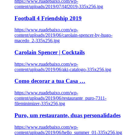
https://www.ruadebaixo.com/wp-
content/uploads/2019/07/f4f2019-335x256.jpg
Football 4 Friendship 2019
https://www.ruadebaixo.com/wp-
content/uploads/2019/06/carolain-spencer-by-hugo-
macedo_2-335x256.jpg
Carolain Spencer | Cocktails
https://www.ruadebaixo.com/wp-
content/uploads/2019/06/aki-catalogo-335x256.jpg
Como decorar a tua Casa …
https://www.ruadebaixo.com/wp-
content/uploads/2019/06/restaurante_puro-7311-
fileminimizer-335x256.jpg
Puro, um restaurante, duas personalidades
https://www.ruadebaixo.com/wp-
content/uploads/2019/06/hello_summer_01-335x256.jpg