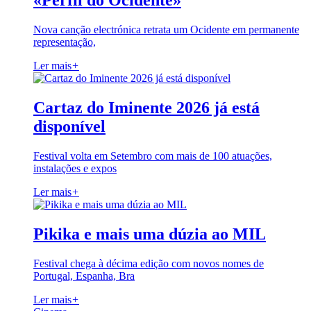
«Perfil do Ocidente»
Nova canção electrónica retrata um Ocidente em permanente
representação,
Ler mais
+
Cartaz do Iminente 2026 já está
disponível
Festival volta em Setembro com mais de 100 atuações,
instalações e expos
Ler mais
+
Pikika e mais uma dúzia ao MIL
Festival chega à décima edição com novos nomes de
Portugal, Espanha, Bra
Ler mais
+