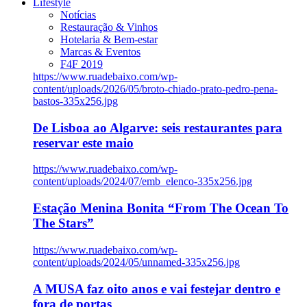
Lifestyle
Notícias
Restauração & Vinhos
Hotelaria & Bem-estar
Marcas & Eventos
F4F 2019
https://www.ruadebaixo.com/wp-
content/uploads/2026/05/broto-chiado-prato-pedro-pena-
bastos-335x256.jpg
De Lisboa ao Algarve: seis restaurantes para
reservar este maio
https://www.ruadebaixo.com/wp-
content/uploads/2024/07/emb_elenco-335x256.jpg
Estação Menina Bonita “From The Ocean To
The Stars”
https://www.ruadebaixo.com/wp-
content/uploads/2024/05/unnamed-335x256.jpg
A MUSA faz oito anos e vai festejar dentro e
fora de portas