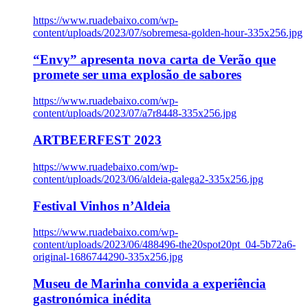
https://www.ruadebaixo.com/wp-
content/uploads/2023/07/sobremesa-golden-hour-335x256.jpg
“Envy” apresenta nova carta de Verão que
promete ser uma explosão de sabores
https://www.ruadebaixo.com/wp-
content/uploads/2023/07/a7r8448-335x256.jpg
ARTBEERFEST 2023
https://www.ruadebaixo.com/wp-
content/uploads/2023/06/aldeia-galega2-335x256.jpg
Festival Vinhos n’Aldeia
https://www.ruadebaixo.com/wp-
content/uploads/2023/06/488496-the20spot20pt_04-5b72a6-
original-1686744290-335x256.jpg
Museu de Marinha convida a experiência
gastronómica inédita