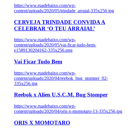
https://www.ruadebaixo.com/wp-
content/uploads/2020/05/trindade_arraial-335x256.jpg
CERVEJA TRINDADE CONVIDA A
CELEBRAR ‘O TEU ARRAIAL’
https://www.ruadebaixo.com/wp-
content/uploads/2020/05/vai-ficar-tudo-bem-
e1589130204162-335x256.png
Vai Ficar Tudo Bem
https://www.ruadebaixo.com/wp-
content/uploads/2020/04/reebok_bug_stomper_02-
335x256.jpg
Reebok x Alien U.S.C.M. Bug Stomper
https://www.ruadebaixo.com/wp-
content/uploads/2020/04/oris-x-momotaro-13-335x256.jpg
ORIS X MOMOTARO