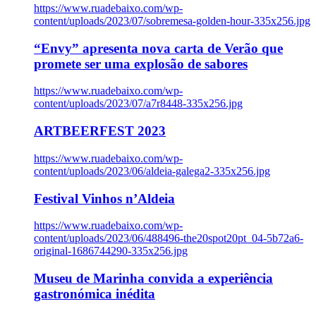
https://www.ruadebaixo.com/wp-
content/uploads/2023/07/sobremesa-golden-hour-335x256.jpg
“Envy” apresenta nova carta de Verão que
promete ser uma explosão de sabores
https://www.ruadebaixo.com/wp-
content/uploads/2023/07/a7r8448-335x256.jpg
ARTBEERFEST 2023
https://www.ruadebaixo.com/wp-
content/uploads/2023/06/aldeia-galega2-335x256.jpg
Festival Vinhos n’Aldeia
https://www.ruadebaixo.com/wp-
content/uploads/2023/06/488496-the20spot20pt_04-5b72a6-
original-1686744290-335x256.jpg
Museu de Marinha convida a experiência
gastronómica inédita