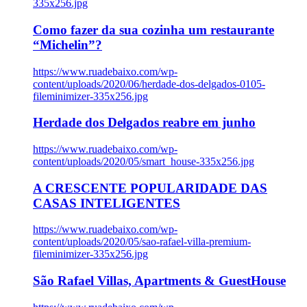
335x256.jpg
Como fazer da sua cozinha um restaurante
“Michelin”?
https://www.ruadebaixo.com/wp-
content/uploads/2020/06/herdade-dos-delgados-0105-
fileminimizer-335x256.jpg
Herdade dos Delgados reabre em junho
https://www.ruadebaixo.com/wp-
content/uploads/2020/05/smart_house-335x256.jpg
A CRESCENTE POPULARIDADE DAS
CASAS INTELIGENTES
https://www.ruadebaixo.com/wp-
content/uploads/2020/05/sao-rafael-villa-premium-
fileminimizer-335x256.jpg
São Rafael Villas, Apartments & GuestHouse