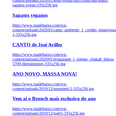
content/uploads/2020/01/tenis-vegan-rutz-como-sao-feitos-
sapatos-vegan-335x256.jpg
Sapatos veganos
https://www.ruadebaixo.com/wp-
content/uploads/2020/01/canto_ambiente_1_credito_grupojosea
1-335x256.jpg
CANTO de José Avillez
https://www.ruadebaixo.com/wp-
content/uploads/2020/01/restaurante_l_origine_chakall_lisboa-
5709-fileminimizer-335x256.jpg
ANO NOVO, MASSA NOVA!
https://www.ruadebaixo.com/wp-
content/uploads/2019/12/unnamed-2-335x256.jpg
Vem ai o Brunch mais exclusivo do ano
https://www.ruadebaixo.com/wp-
content/uploads/2019/12/jag01-335x256.jpg