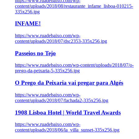
https://www.ruadebaixo.com/wp-
content/uploads/2018/08/restaurante_infame_lisboa-010215-
335x256.jpg
INFAME!
https://www.ruadebaixo.com/wp-
content/uploads/2018/07/dsc2353-335x256.jpg
Passeios no Tejo
https://www.ruadebaixo.com/wp-content/uploads/2018/07/o-
prego-da-peixaria-5-335x256.jpg
O Prego da Peixaria vai pregar para Algés
https://www.ruadebaixo.com/wp-
content/uploads/2018/07/fachada2-335x256.jpg
1908 Lisboa Hotel | World Travel Awards
https://www.ruadebaixo.com/wp-
content/uploads/2018/06/la_villa_sunset-335x256.jpg