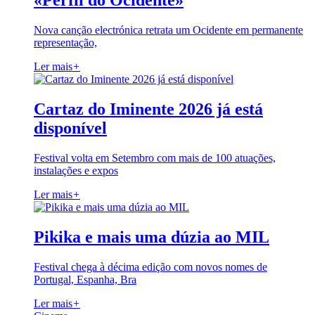
«Perfil do Ocidente»
Nova canção electrónica retrata um Ocidente em permanente
representação,
Ler mais
+
Cartaz do Iminente 2026 já está
disponível
Festival volta em Setembro com mais de 100 atuações,
instalações e expos
Ler mais
+
Pikika e mais uma dúzia ao MIL
Festival chega à décima edição com novos nomes de
Portugal, Espanha, Bra
Ler mais
+