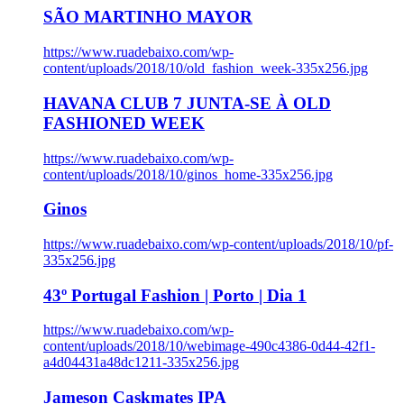
SÃO MARTINHO MAYOR
https://www.ruadebaixo.com/wp-
content/uploads/2018/10/old_fashion_week-335x256.jpg
HAVANA CLUB 7 JUNTA-SE À OLD
FASHIONED WEEK
https://www.ruadebaixo.com/wp-
content/uploads/2018/10/ginos_home-335x256.jpg
Ginos
https://www.ruadebaixo.com/wp-content/uploads/2018/10/pf-
335x256.jpg
43º Portugal Fashion | Porto | Dia 1
https://www.ruadebaixo.com/wp-
content/uploads/2018/10/webimage-490c4386-0d44-42f1-
a4d04431a48dc1211-335x256.jpg
Jameson Caskmates IPA