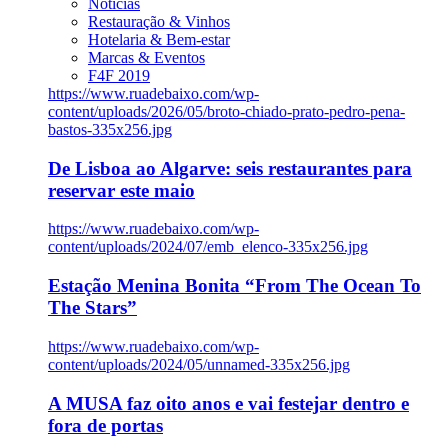
Notícias
Restauração & Vinhos
Hotelaria & Bem-estar
Marcas & Eventos
F4F 2019
https://www.ruadebaixo.com/wp-
content/uploads/2026/05/broto-chiado-prato-pedro-pena-
bastos-335x256.jpg
De Lisboa ao Algarve: seis restaurantes para
reservar este maio
https://www.ruadebaixo.com/wp-
content/uploads/2024/07/emb_elenco-335x256.jpg
Estação Menina Bonita “From The Ocean To
The Stars”
https://www.ruadebaixo.com/wp-
content/uploads/2024/05/unnamed-335x256.jpg
A MUSA faz oito anos e vai festejar dentro e
fora de portas