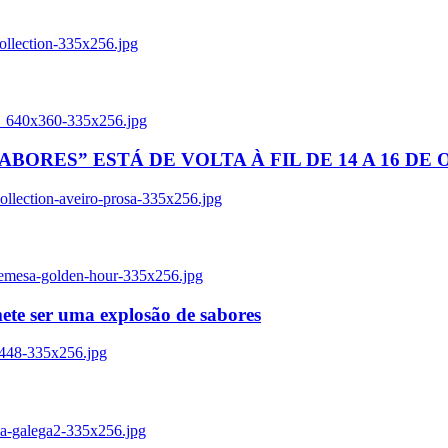
ollection-335x256.jpg
tl_640x360-335x256.jpg
BORES” ESTÁ DE VOLTA À FIL DE 14 A 16 DE
llection-aveiro-prosa-335x256.jpg
remesa-golden-hour-335x256.jpg
ete ser uma explosão de sabores
8448-335x256.jpg
ia-galega2-335x256.jpg