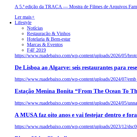
A 5.ª edição da TRAÇA — Mostra de Filmes de Arquivos Famil
Ler mais
+
Lifestyle
Notícias
Restauração & Vinhos
Hotelaria & Bem-estar
Marcas & Eventos
F4F 2019
https://www.ruadebaixo.com/wp-content/uploads/2026/05/brot
De Lisboa ao Algarve: seis restaurantes para res
https://www.ruadebaixo.com/wp-content/uploads/2024/07/emb
Estação Menina Bonita “From The Ocean To Th
https://www.ruadebaixo.com/wp-content/uploads/2024/05/un
A MUSA faz oito anos e vai festejar dentro e fora
https://www.ruadebaixo.com/wp-content/uploads/2023/12/dsc