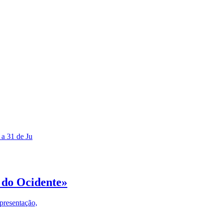
 a 31 de Ju
 do Ocidente»
presentação,