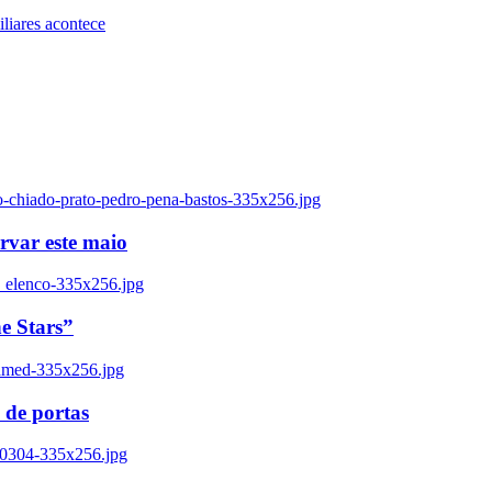
iares acontece
o-chiado-prato-pedro-pena-bastos-335x256.jpg
ervar este maio
_elenco-335x256.jpg
e Stars”
named-335x256.jpg
 de portas
00304-335x256.jpg