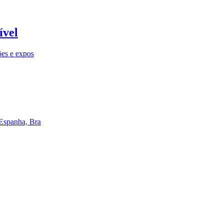
ível
ões e expos
 Espanha, Bra