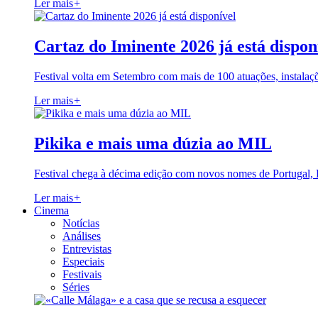
Ler mais
+
Cartaz do Iminente 2026 já está dispon
Festival volta em Setembro com mais de 100 atuações, instalaç
Ler mais
+
Pikika e mais uma dúzia ao MIL
Festival chega à décima edição com novos nomes de Portugal,
Ler mais
+
Cinema
Notícias
Análises
Entrevistas
Especiais
Festivais
Séries