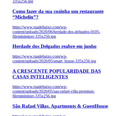
335x256.jpg
Como fazer da sua cozinha um restaurante
“Michelin”?
https://www.ruadebaixo.com/wp-
content/uploads/2020/06/herdade-dos-delgados-0105-
fileminimizer-335x256.jpg
Herdade dos Delgados reabre em junho
https://www.ruadebaixo.com/wp-
content/uploads/2020/05/smart_house-335x256.jpg
A CRESCENTE POPULARIDADE DAS
CASAS INTELIGENTES
https://www.ruadebaixo.com/wp-
content/uploads/2020/05/sao-rafael-villa-premium-
fileminimizer-335x256.jpg
São Rafael Villas, Apartments & GuestHouse