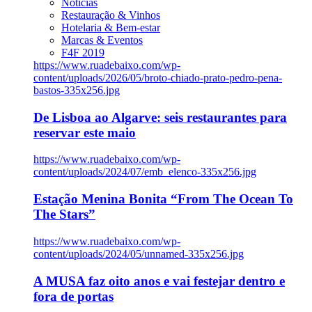
Notícias
Restauração & Vinhos
Hotelaria & Bem-estar
Marcas & Eventos
F4F 2019
https://www.ruadebaixo.com/wp-
content/uploads/2026/05/broto-chiado-prato-pedro-pena-
bastos-335x256.jpg
De Lisboa ao Algarve: seis restaurantes para
reservar este maio
https://www.ruadebaixo.com/wp-
content/uploads/2024/07/emb_elenco-335x256.jpg
Estação Menina Bonita “From The Ocean To
The Stars”
https://www.ruadebaixo.com/wp-
content/uploads/2024/05/unnamed-335x256.jpg
A MUSA faz oito anos e vai festejar dentro e
fora de portas