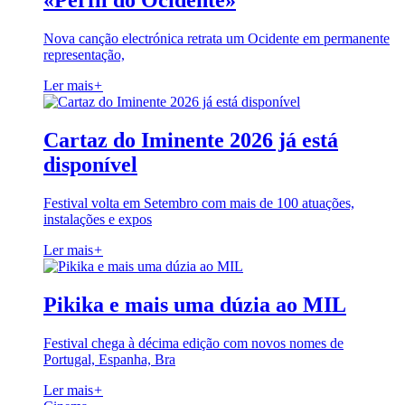
«Perfil do Ocidente»
Nova canção electrónica retrata um Ocidente em permanente
representação,
Ler mais
+
Cartaz do Iminente 2026 já está
disponível
Festival volta em Setembro com mais de 100 atuações,
instalações e expos
Ler mais
+
Pikika e mais uma dúzia ao MIL
Festival chega à décima edição com novos nomes de
Portugal, Espanha, Bra
Ler mais
+