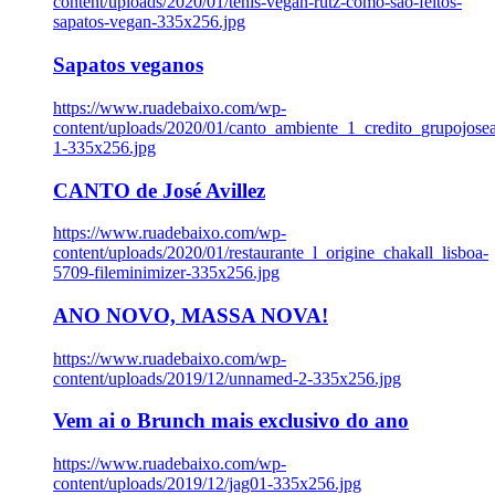
content/uploads/2020/01/tenis-vegan-rutz-como-sao-feitos-
sapatos-vegan-335x256.jpg
Sapatos veganos
https://www.ruadebaixo.com/wp-
content/uploads/2020/01/canto_ambiente_1_credito_grupojosea
1-335x256.jpg
CANTO de José Avillez
https://www.ruadebaixo.com/wp-
content/uploads/2020/01/restaurante_l_origine_chakall_lisboa-
5709-fileminimizer-335x256.jpg
ANO NOVO, MASSA NOVA!
https://www.ruadebaixo.com/wp-
content/uploads/2019/12/unnamed-2-335x256.jpg
Vem ai o Brunch mais exclusivo do ano
https://www.ruadebaixo.com/wp-
content/uploads/2019/12/jag01-335x256.jpg