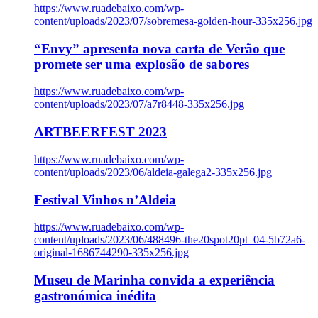
https://www.ruadebaixo.com/wp-
content/uploads/2023/07/sobremesa-golden-hour-335x256.jpg
“Envy” apresenta nova carta de Verão que
promete ser uma explosão de sabores
https://www.ruadebaixo.com/wp-
content/uploads/2023/07/a7r8448-335x256.jpg
ARTBEERFEST 2023
https://www.ruadebaixo.com/wp-
content/uploads/2023/06/aldeia-galega2-335x256.jpg
Festival Vinhos n’Aldeia
https://www.ruadebaixo.com/wp-
content/uploads/2023/06/488496-the20spot20pt_04-5b72a6-
original-1686744290-335x256.jpg
Museu de Marinha convida a experiência
gastronómica inédita