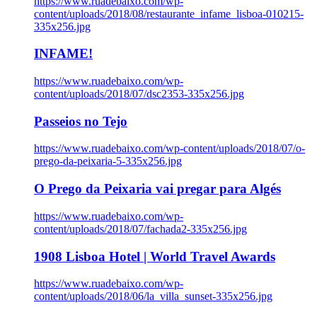
https://www.ruadebaixo.com/wp-
content/uploads/2018/08/restaurante_infame_lisboa-010215-
335x256.jpg
INFAME!
https://www.ruadebaixo.com/wp-
content/uploads/2018/07/dsc2353-335x256.jpg
Passeios no Tejo
https://www.ruadebaixo.com/wp-content/uploads/2018/07/o-
prego-da-peixaria-5-335x256.jpg
O Prego da Peixaria vai pregar para Algés
https://www.ruadebaixo.com/wp-
content/uploads/2018/07/fachada2-335x256.jpg
1908 Lisboa Hotel | World Travel Awards
https://www.ruadebaixo.com/wp-
content/uploads/2018/06/la_villa_sunset-335x256.jpg