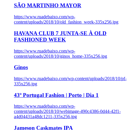
SÃO MARTINHO MAYOR
https://www.ruadebaixo.com/wp-
content/uploads/2018/10/old_fashion_week-335x256.jpg
HAVANA CLUB 7 JUNTA-SE À OLD
FASHIONED WEEK
https://www.ruadebaixo.com/wp-
content/uploads/2018/10/ginos_home-335x256.jpg
Ginos
https://www.ruadebaixo.com/wp-content/uploads/2018/10/pf-
335x256.jpg
43º Portugal Fashion | Porto | Dia 1
https://www.ruadebaixo.com/wp-
content/uploads/2018/10/webimage-490c4386-0d44-42f1-
a4d04431a48dc1211-335x256.jpg
Jameson Caskmates IPA