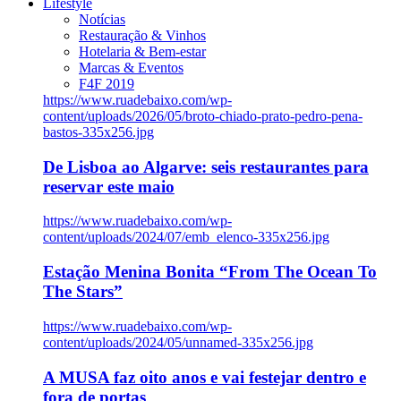
Lifestyle
Notícias
Restauração & Vinhos
Hotelaria & Bem-estar
Marcas & Eventos
F4F 2019
https://www.ruadebaixo.com/wp-
content/uploads/2026/05/broto-chiado-prato-pedro-pena-
bastos-335x256.jpg
De Lisboa ao Algarve: seis restaurantes para
reservar este maio
https://www.ruadebaixo.com/wp-
content/uploads/2024/07/emb_elenco-335x256.jpg
Estação Menina Bonita “From The Ocean To
The Stars”
https://www.ruadebaixo.com/wp-
content/uploads/2024/05/unnamed-335x256.jpg
A MUSA faz oito anos e vai festejar dentro e
fora de portas