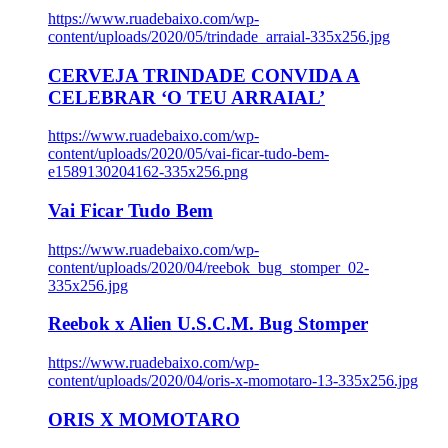
https://www.ruadebaixo.com/wp-
content/uploads/2020/05/trindade_arraial-335x256.jpg
CERVEJA TRINDADE CONVIDA A
CELEBRAR ‘O TEU ARRAIAL’
https://www.ruadebaixo.com/wp-
content/uploads/2020/05/vai-ficar-tudo-bem-
e1589130204162-335x256.png
Vai Ficar Tudo Bem
https://www.ruadebaixo.com/wp-
content/uploads/2020/04/reebok_bug_stomper_02-
335x256.jpg
Reebok x Alien U.S.C.M. Bug Stomper
https://www.ruadebaixo.com/wp-
content/uploads/2020/04/oris-x-momotaro-13-335x256.jpg
ORIS X MOMOTARO