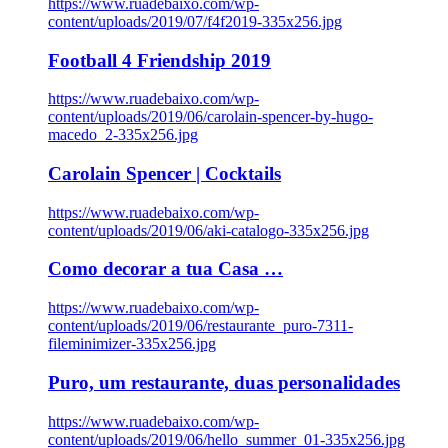
https://www.ruadebaixo.com/wp-
content/uploads/2019/07/f4f2019-335x256.jpg
Football 4 Friendship 2019
https://www.ruadebaixo.com/wp-
content/uploads/2019/06/carolain-spencer-by-hugo-
macedo_2-335x256.jpg
Carolain Spencer | Cocktails
https://www.ruadebaixo.com/wp-
content/uploads/2019/06/aki-catalogo-335x256.jpg
Como decorar a tua Casa …
https://www.ruadebaixo.com/wp-
content/uploads/2019/06/restaurante_puro-7311-
fileminimizer-335x256.jpg
Puro, um restaurante, duas personalidades
https://www.ruadebaixo.com/wp-
content/uploads/2019/06/hello_summer_01-335x256.jpg