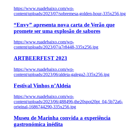
https://www.ruadebaixo.com/wp-
content/uploads/2023/07/sobremesa-golden-hour-335x256.jpg
“Envy” apresenta nova carta de Verão que
promete ser uma explosão de sabores
https://www.ruadebaixo.com/wp-
content/uploads/2023/07/a7r8448-335x256.jpg
ARTBEERFEST 2023
https://www.ruadebaixo.com/wp-
content/uploads/2023/06/aldeia-galega2-335x256.jpg
Festival Vinhos n’Aldeia
https://www.ruadebaixo.com/wp-
content/uploads/2023/06/488496-the20spot20pt_04-5b72a6-
original-1686744290-335x256.jpg
Museu de Marinha convida a experiência
gastronómica inédita