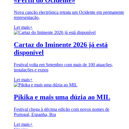
«Perfil do Ocidente»
Nova canção electrónica retrata um Ocidente em permanente
representação,
Ler mais
+
Cartaz do Iminente 2026 já está
disponível
Festival volta em Setembro com mais de 100 atuações,
instalações e expos
Ler mais
+
Pikika e mais uma dúzia ao MIL
Festival chega à décima edição com novos nomes de
Portugal, Espanha, Bra
Ler mais
+