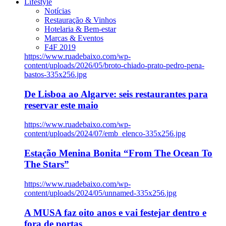
Lifestyle
Notícias
Restauração & Vinhos
Hotelaria & Bem-estar
Marcas & Eventos
F4F 2019
https://www.ruadebaixo.com/wp-
content/uploads/2026/05/broto-chiado-prato-pedro-pena-
bastos-335x256.jpg
De Lisboa ao Algarve: seis restaurantes para
reservar este maio
https://www.ruadebaixo.com/wp-
content/uploads/2024/07/emb_elenco-335x256.jpg
Estação Menina Bonita “From The Ocean To
The Stars”
https://www.ruadebaixo.com/wp-
content/uploads/2024/05/unnamed-335x256.jpg
A MUSA faz oito anos e vai festejar dentro e
fora de portas