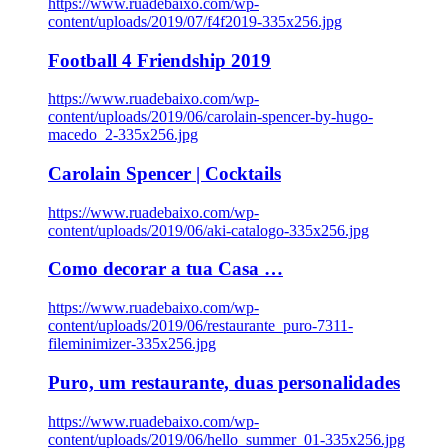
https://www.ruadebaixo.com/wp-
content/uploads/2019/07/f4f2019-335x256.jpg
Football 4 Friendship 2019
https://www.ruadebaixo.com/wp-
content/uploads/2019/06/carolain-spencer-by-hugo-
macedo_2-335x256.jpg
Carolain Spencer | Cocktails
https://www.ruadebaixo.com/wp-
content/uploads/2019/06/aki-catalogo-335x256.jpg
Como decorar a tua Casa …
https://www.ruadebaixo.com/wp-
content/uploads/2019/06/restaurante_puro-7311-
fileminimizer-335x256.jpg
Puro, um restaurante, duas personalidades
https://www.ruadebaixo.com/wp-
content/uploads/2019/06/hello_summer_01-335x256.jpg