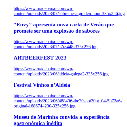
https://www.ruadebaixo.com/wp-
content/uploads/2023/07/sobremesa-golden-hour-335x256.jpg
“Envy” apresenta nova carta de Verão que
promete ser uma explosão de sabores
https://www.ruadebaixo.com/wp-
content/uploads/2023/07/a7r8448-335x256.jpg
ARTBEERFEST 2023
https://www.ruadebaixo.com/wp-
content/uploads/2023/06/aldeia-galega2-335x256.jpg
Festival Vinhos n’Aldeia
https://www.ruadebaixo.com/wp-
content/uploads/2023/06/488496-the20spot20pt_04-5b72a6-
original-1686744290-335x256.jpg
Museu de Marinha convida a experiência
gastronómica inédita