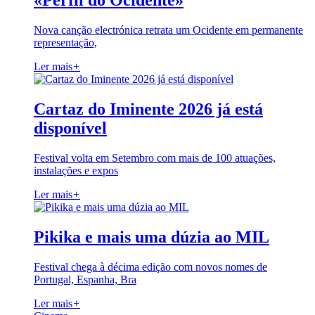
«Perfil do Ocidente»
Nova canção electrónica retrata um Ocidente em permanente
representação,
Ler mais
+
Cartaz do Iminente 2026 já está
disponível
Festival volta em Setembro com mais de 100 atuações,
instalações e expos
Ler mais
+
Pikika e mais uma dúzia ao MIL
Festival chega à décima edição com novos nomes de
Portugal, Espanha, Bra
Ler mais
+