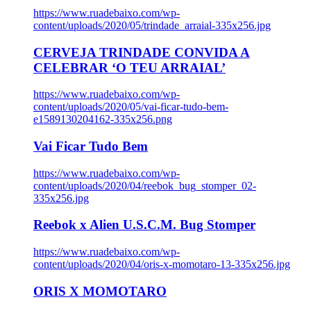
https://www.ruadebaixo.com/wp-
content/uploads/2020/05/trindade_arraial-335x256.jpg
CERVEJA TRINDADE CONVIDA A
CELEBRAR ‘O TEU ARRAIAL’
https://www.ruadebaixo.com/wp-
content/uploads/2020/05/vai-ficar-tudo-bem-
e1589130204162-335x256.png
Vai Ficar Tudo Bem
https://www.ruadebaixo.com/wp-
content/uploads/2020/04/reebok_bug_stomper_02-
335x256.jpg
Reebok x Alien U.S.C.M. Bug Stomper
https://www.ruadebaixo.com/wp-
content/uploads/2020/04/oris-x-momotaro-13-335x256.jpg
ORIS X MOMOTARO