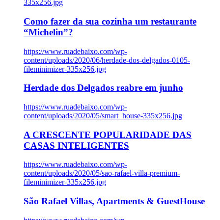
335x256.jpg
Como fazer da sua cozinha um restaurante
“Michelin”?
https://www.ruadebaixo.com/wp-
content/uploads/2020/06/herdade-dos-delgados-0105-
fileminimizer-335x256.jpg
Herdade dos Delgados reabre em junho
https://www.ruadebaixo.com/wp-
content/uploads/2020/05/smart_house-335x256.jpg
A CRESCENTE POPULARIDADE DAS
CASAS INTELIGENTES
https://www.ruadebaixo.com/wp-
content/uploads/2020/05/sao-rafael-villa-premium-
fileminimizer-335x256.jpg
São Rafael Villas, Apartments & GuestHouse