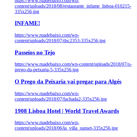
https://www.ruadebaixo.com/wp-
content/uploads/2018/08/restaurante_infame_lisboa-010215-
335x256.jpg
INFAME!
https://www.ruadebaixo.com/wp-
content/uploads/2018/07/dsc2353-335x256.jpg
Passeios no Tejo
https://www.ruadebaixo.com/wp-content/uploads/2018/07/o-
prego-da-peixaria-5-335x256.jpg
O Prego da Peixaria vai pregar para Algés
https://www.ruadebaixo.com/wp-
content/uploads/2018/07/fachada2-335x256.jpg
1908 Lisboa Hotel | World Travel Awards
https://www.ruadebaixo.com/wp-
content/uploads/2018/06/la_villa_sunset-335x256.jpg