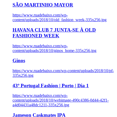
SÃO MARTINHO MAYOR
https://www.ruadebaixo.com/wp-
content/uploads/2018/10/old_fashion_week-335x256.jpg
HAVANA CLUB 7 JUNTA-SE À OLD
FASHIONED WEEK
https://www.ruadebaixo.com/wp-
content/uploads/2018/10/ginos_home-335x256.jpg
Ginos
https://www.ruadebaixo.com/wp-content/uploads/2018/10/pf-
335x256.jpg
43º Portugal Fashion | Porto | Dia 1
https://www.ruadebaixo.com/wp-
content/uploads/2018/10/webimage-490c4386-0d44-42f1-
a4d04431a48dc1211-335x256.jpg
Jameson Caskmates IPA