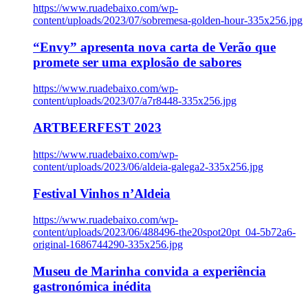
https://www.ruadebaixo.com/wp-
content/uploads/2023/07/sobremesa-golden-hour-335x256.jpg
“Envy” apresenta nova carta de Verão que
promete ser uma explosão de sabores
https://www.ruadebaixo.com/wp-
content/uploads/2023/07/a7r8448-335x256.jpg
ARTBEERFEST 2023
https://www.ruadebaixo.com/wp-
content/uploads/2023/06/aldeia-galega2-335x256.jpg
Festival Vinhos n’Aldeia
https://www.ruadebaixo.com/wp-
content/uploads/2023/06/488496-the20spot20pt_04-5b72a6-
original-1686744290-335x256.jpg
Museu de Marinha convida a experiência
gastronómica inédita