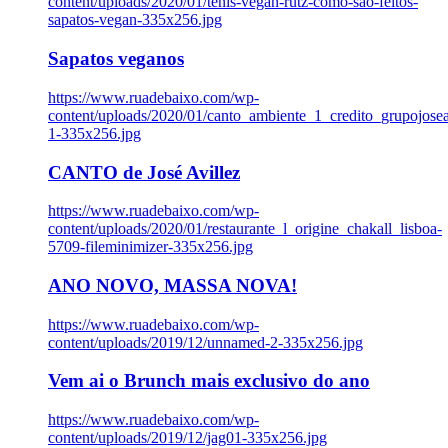
content/uploads/2020/01/tenis-vegan-rutz-como-sao-feitos-
sapatos-vegan-335x256.jpg
Sapatos veganos
https://www.ruadebaixo.com/wp-
content/uploads/2020/01/canto_ambiente_1_credito_grupojosea
1-335x256.jpg
CANTO de José Avillez
https://www.ruadebaixo.com/wp-
content/uploads/2020/01/restaurante_l_origine_chakall_lisboa-
5709-fileminimizer-335x256.jpg
ANO NOVO, MASSA NOVA!
https://www.ruadebaixo.com/wp-
content/uploads/2019/12/unnamed-2-335x256.jpg
Vem ai o Brunch mais exclusivo do ano
https://www.ruadebaixo.com/wp-
content/uploads/2019/12/jag01-335x256.jpg