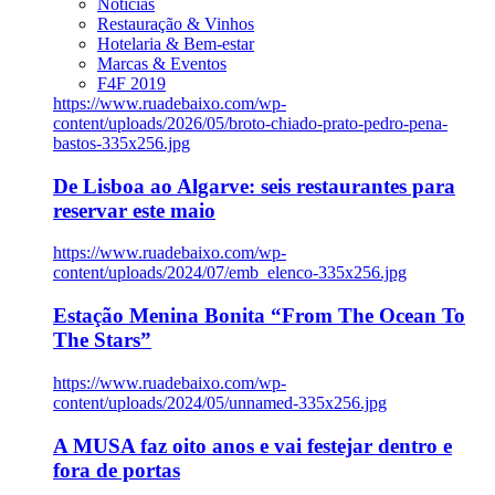
Notícias
Restauração & Vinhos
Hotelaria & Bem-estar
Marcas & Eventos
F4F 2019
https://www.ruadebaixo.com/wp-
content/uploads/2026/05/broto-chiado-prato-pedro-pena-
bastos-335x256.jpg
De Lisboa ao Algarve: seis restaurantes para
reservar este maio
https://www.ruadebaixo.com/wp-
content/uploads/2024/07/emb_elenco-335x256.jpg
Estação Menina Bonita “From The Ocean To
The Stars”
https://www.ruadebaixo.com/wp-
content/uploads/2024/05/unnamed-335x256.jpg
A MUSA faz oito anos e vai festejar dentro e
fora de portas