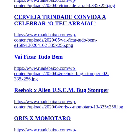
https://www.ruadebaixo.com/wp-
content/uploads/2020/05/trindade_arraial-335x256.jpg
CERVEJA TRINDADE CONVIDA A
CELEBRAR ‘O TEU ARRAIAL’
https://www.ruadebaixo.com/wp-
content/uploads/2020/05/vai-ficar-tudo-bem-
e1589130204162-335x256.png
Vai Ficar Tudo Bem
https://www.ruadebaixo.com/wp-
content/uploads/2020/04/reebok_bug_stomper_02-
335x256.jpg
Reebok x Alien U.S.C.M. Bug Stomper
https://www.ruadebaixo.com/wp-
content/uploads/2020/04/oris-x-momotaro-13-335x256.jpg
ORIS X MOMOTARO
https://www.ruadebaixo.com/wp-