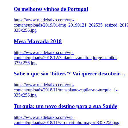
Os melhores vinhos de Portugal
https://www.ruadebaixo.com/wp-
content/uploads/2019/01/img_20190121_202535_resized_20
335x256.jpg
Mesa Marcada 2018
https://www.ruadebaixo.com/wp-
content/uploads/2018/12/3_daniel-zamith-e-jorge-camilo-
335x256.jpg
Sabe o que são ‘bitters’? Vai querer descobrir…
https://www.ruadebaixo.com/wp-
content/uploads/2018/11/transplante-capilar-na-turquia_1-
335x256.jpg
Turquia: um novo destino para a sua Saúde
https://www.ruadebaixo.com/wp-
content/uploads/2018/11/sao-martinho-mayor-335x256.jpg