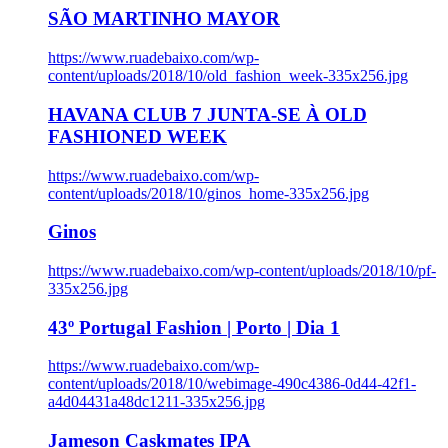
SÃO MARTINHO MAYOR
https://www.ruadebaixo.com/wp-
content/uploads/2018/10/old_fashion_week-335x256.jpg
HAVANA CLUB 7 JUNTA-SE À OLD
FASHIONED WEEK
https://www.ruadebaixo.com/wp-
content/uploads/2018/10/ginos_home-335x256.jpg
Ginos
https://www.ruadebaixo.com/wp-content/uploads/2018/10/pf-
335x256.jpg
43º Portugal Fashion | Porto | Dia 1
https://www.ruadebaixo.com/wp-
content/uploads/2018/10/webimage-490c4386-0d44-42f1-
a4d04431a48dc1211-335x256.jpg
Jameson Caskmates IPA