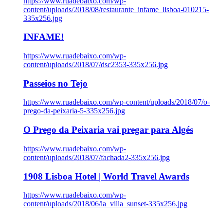
https://www.ruadebaixo.com/wp-
content/uploads/2018/08/restaurante_infame_lisboa-010215-
335x256.jpg
INFAME!
https://www.ruadebaixo.com/wp-
content/uploads/2018/07/dsc2353-335x256.jpg
Passeios no Tejo
https://www.ruadebaixo.com/wp-content/uploads/2018/07/o-
prego-da-peixaria-5-335x256.jpg
O Prego da Peixaria vai pregar para Algés
https://www.ruadebaixo.com/wp-
content/uploads/2018/07/fachada2-335x256.jpg
1908 Lisboa Hotel | World Travel Awards
https://www.ruadebaixo.com/wp-
content/uploads/2018/06/la_villa_sunset-335x256.jpg