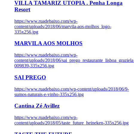
VILLA TAMARIZ UTOPIA . Penha Longa
Resort
https://www.ruadebaixo.com/wp-
content/uploads/2018/06/marvila-aos-molhos_logo-
335x256.jpg
MARVILA AOS MOLHOS
https://www.ruadebaixo.com/wp-
content/uploads/2018/06/sai_prego_restaurante_lisboa_graziela
009839-335x256.jpg
SAI PREGO
https://www.ruadebaixo.com/wp-content/uploads/2018/06/9-
sumos-naturais-e-vinho-335x256.jpg
Cantina Zé Avillez
https://www.ruadebaixo.com/wp-
content/uploads/2018/05/taste_future_heineken-335x256.jpg