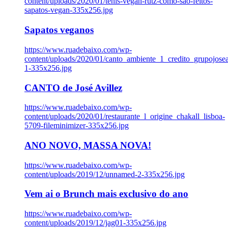
content/uploads/2020/01/tenis-vegan-rutz-como-sao-feitos-
sapatos-vegan-335x256.jpg
Sapatos veganos
https://www.ruadebaixo.com/wp-
content/uploads/2020/01/canto_ambiente_1_credito_grupojosea
1-335x256.jpg
CANTO de José Avillez
https://www.ruadebaixo.com/wp-
content/uploads/2020/01/restaurante_l_origine_chakall_lisboa-
5709-fileminimizer-335x256.jpg
ANO NOVO, MASSA NOVA!
https://www.ruadebaixo.com/wp-
content/uploads/2019/12/unnamed-2-335x256.jpg
Vem ai o Brunch mais exclusivo do ano
https://www.ruadebaixo.com/wp-
content/uploads/2019/12/jag01-335x256.jpg