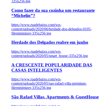
335x256.jpg
Como fazer da sua cozinha um restaurante
“Michelin”?
https://www.ruadebaixo.com/wp-
content/uploads/2020/06/herdade-dos-delgados-0105-
fileminimizer-335x256.jpg
Herdade dos Delgados reabre em junho
https://www.ruadebaixo.com/wp-
content/uploads/2020/05/smart_house-335x256.jpg
A CRESCENTE POPULARIDADE DAS
CASAS INTELIGENTES
https://www.ruadebaixo.com/wp-
content/uploads/2020/05/sao-rafael-villa-premium-
fileminimizer-335x256.jpg
São Rafael Villas, Apartments & GuestHouse