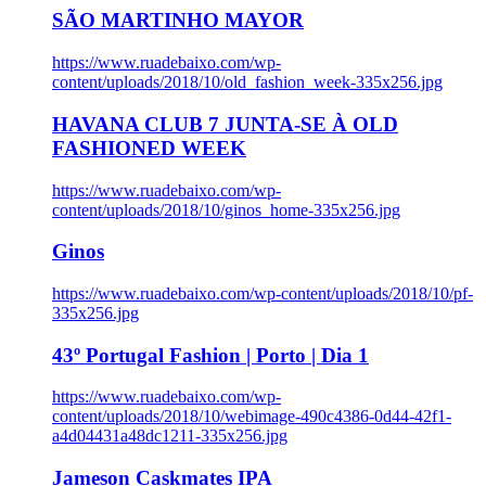
SÃO MARTINHO MAYOR
https://www.ruadebaixo.com/wp-
content/uploads/2018/10/old_fashion_week-335x256.jpg
HAVANA CLUB 7 JUNTA-SE À OLD
FASHIONED WEEK
https://www.ruadebaixo.com/wp-
content/uploads/2018/10/ginos_home-335x256.jpg
Ginos
https://www.ruadebaixo.com/wp-content/uploads/2018/10/pf-
335x256.jpg
43º Portugal Fashion | Porto | Dia 1
https://www.ruadebaixo.com/wp-
content/uploads/2018/10/webimage-490c4386-0d44-42f1-
a4d04431a48dc1211-335x256.jpg
Jameson Caskmates IPA