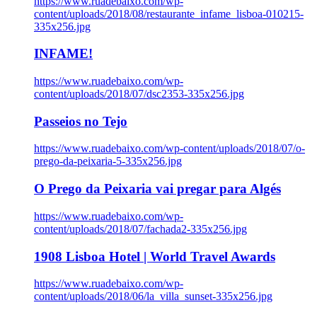
https://www.ruadebaixo.com/wp-
content/uploads/2018/08/restaurante_infame_lisboa-010215-
335x256.jpg
INFAME!
https://www.ruadebaixo.com/wp-
content/uploads/2018/07/dsc2353-335x256.jpg
Passeios no Tejo
https://www.ruadebaixo.com/wp-content/uploads/2018/07/o-
prego-da-peixaria-5-335x256.jpg
O Prego da Peixaria vai pregar para Algés
https://www.ruadebaixo.com/wp-
content/uploads/2018/07/fachada2-335x256.jpg
1908 Lisboa Hotel | World Travel Awards
https://www.ruadebaixo.com/wp-
content/uploads/2018/06/la_villa_sunset-335x256.jpg