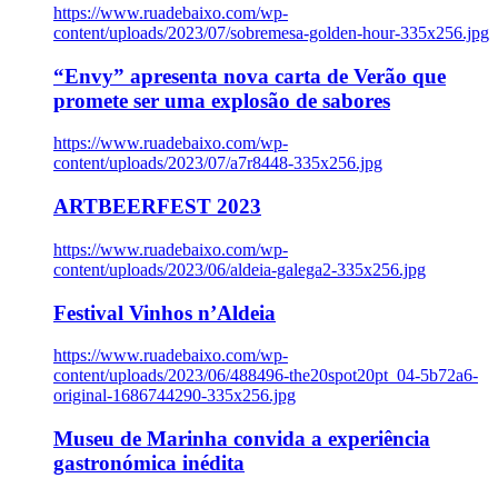
https://www.ruadebaixo.com/wp-
content/uploads/2023/07/sobremesa-golden-hour-335x256.jpg
“Envy” apresenta nova carta de Verão que
promete ser uma explosão de sabores
https://www.ruadebaixo.com/wp-
content/uploads/2023/07/a7r8448-335x256.jpg
ARTBEERFEST 2023
https://www.ruadebaixo.com/wp-
content/uploads/2023/06/aldeia-galega2-335x256.jpg
Festival Vinhos n’Aldeia
https://www.ruadebaixo.com/wp-
content/uploads/2023/06/488496-the20spot20pt_04-5b72a6-
original-1686744290-335x256.jpg
Museu de Marinha convida a experiência
gastronómica inédita