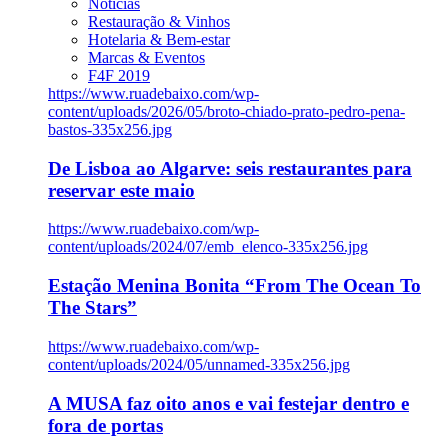
Notícias
Restauração & Vinhos
Hotelaria & Bem-estar
Marcas & Eventos
F4F 2019
https://www.ruadebaixo.com/wp-
content/uploads/2026/05/broto-chiado-prato-pedro-pena-
bastos-335x256.jpg
De Lisboa ao Algarve: seis restaurantes para
reservar este maio
https://www.ruadebaixo.com/wp-
content/uploads/2024/07/emb_elenco-335x256.jpg
Estação Menina Bonita “From The Ocean To
The Stars”
https://www.ruadebaixo.com/wp-
content/uploads/2024/05/unnamed-335x256.jpg
A MUSA faz oito anos e vai festejar dentro e
fora de portas