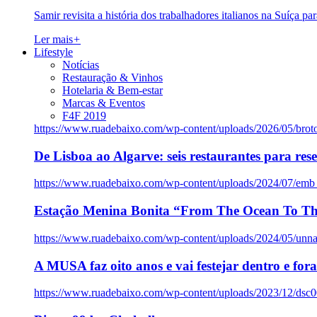
Samir revisita a história dos trabalhadores italianos na Suíça pa
Ler mais
+
Lifestyle
Notícias
Restauração & Vinhos
Hotelaria & Bem-estar
Marcas & Eventos
F4F 2019
https://www.ruadebaixo.com/wp-content/uploads/2026/05/brot
De Lisboa ao Algarve: seis restaurantes para res
https://www.ruadebaixo.com/wp-content/uploads/2024/07/emb
Estação Menina Bonita “From The Ocean To Th
https://www.ruadebaixo.com/wp-content/uploads/2024/05/un
A MUSA faz oito anos e vai festejar dentro e fora
https://www.ruadebaixo.com/wp-content/uploads/2023/12/dsc