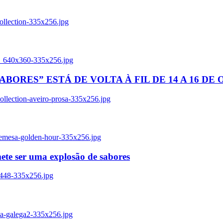
ollection-335x256.jpg
tl_640x360-335x256.jpg
BORES” ESTÁ DE VOLTA À FIL DE 14 A 16 DE
llection-aveiro-prosa-335x256.jpg
remesa-golden-hour-335x256.jpg
ete ser uma explosão de sabores
8448-335x256.jpg
ia-galega2-335x256.jpg