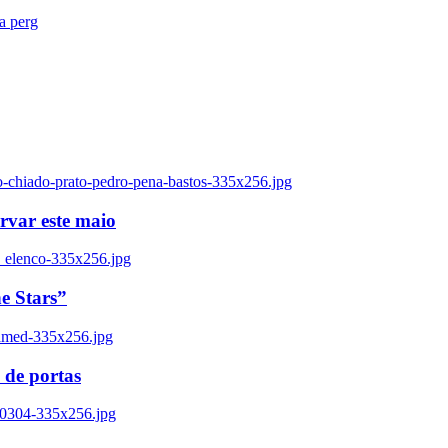
ra perg
o-chiado-prato-pedro-pena-bastos-335x256.jpg
ervar este maio
_elenco-335x256.jpg
e Stars”
named-335x256.jpg
 de portas
00304-335x256.jpg