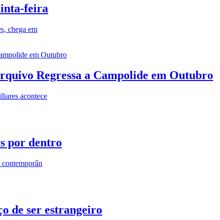
inta-feira
es, chega em
rquivo Regressa a Campolide em Outubro
iares acontece
os por dentro
s contemporân
o de ser estrangeiro