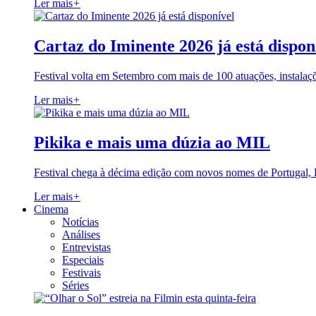
Ler mais
+
Cartaz do Iminente 2026 já está dispon
Festival volta em Setembro com mais de 100 atuações, instalaç
Ler mais
+
Pikika e mais uma dúzia ao MIL
Festival chega à décima edição com novos nomes de Portugal,
Ler mais
+
Cinema
Notícias
Análises
Entrevistas
Especiais
Festivais
Séries