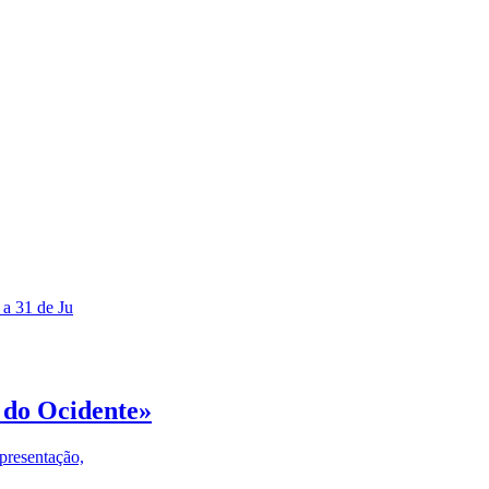
 a 31 de Ju
 do Ocidente»
presentação,