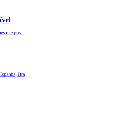
ível
ões e expos
 Espanha, Bra