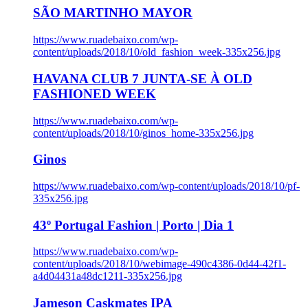
SÃO MARTINHO MAYOR
https://www.ruadebaixo.com/wp-
content/uploads/2018/10/old_fashion_week-335x256.jpg
HAVANA CLUB 7 JUNTA-SE À OLD
FASHIONED WEEK
https://www.ruadebaixo.com/wp-
content/uploads/2018/10/ginos_home-335x256.jpg
Ginos
https://www.ruadebaixo.com/wp-content/uploads/2018/10/pf-
335x256.jpg
43º Portugal Fashion | Porto | Dia 1
https://www.ruadebaixo.com/wp-
content/uploads/2018/10/webimage-490c4386-0d44-42f1-
a4d04431a48dc1211-335x256.jpg
Jameson Caskmates IPA