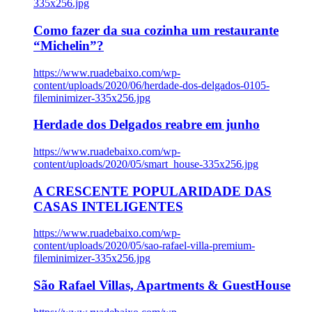
335x256.jpg
Como fazer da sua cozinha um restaurante
“Michelin”?
https://www.ruadebaixo.com/wp-
content/uploads/2020/06/herdade-dos-delgados-0105-
fileminimizer-335x256.jpg
Herdade dos Delgados reabre em junho
https://www.ruadebaixo.com/wp-
content/uploads/2020/05/smart_house-335x256.jpg
A CRESCENTE POPULARIDADE DAS
CASAS INTELIGENTES
https://www.ruadebaixo.com/wp-
content/uploads/2020/05/sao-rafael-villa-premium-
fileminimizer-335x256.jpg
São Rafael Villas, Apartments & GuestHouse