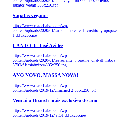
content/uploads/2020/01/tenis-vegan-rutz-como-sao-feitos-
sapatos-vegan-335x256.jpg
Sapatos veganos
https://www.ruadebaixo.com/wp-
content/uploads/2020/01/canto_ambiente_1_credito_grupojosea
1-335x256.jpg
CANTO de José Avillez
https://www.ruadebaixo.com/wp-
content/uploads/2020/01/restaurante_l_origine_chakall_lisboa-
5709-fileminimizer-335x256.jpg
ANO NOVO, MASSA NOVA!
https://www.ruadebaixo.com/wp-
content/uploads/2019/12/unnamed-2-335x256.jpg
Vem ai o Brunch mais exclusivo do ano
https://www.ruadebaixo.com/wp-
content/uploads/2019/12/jag01-335x256.jpg