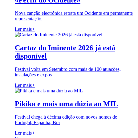
«Perfil do Ocidente»
Nova canção electrónica retrata um Ocidente em permanente
representação,
Ler mais
+
Cartaz do Iminente 2026 já está
disponível
Festival volta em Setembro com mais de 100 atuações,
instalações e expos
Ler mais
+
Pikika e mais uma dúzia ao MIL
Festival chega à décima edição com novos nomes de
Portugal, Espanha, Bra
Ler mais
+