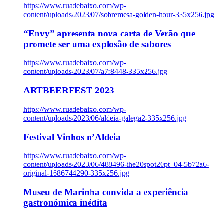
https://www.ruadebaixo.com/wp-
content/uploads/2023/07/sobremesa-golden-hour-335x256.jpg
“Envy” apresenta nova carta de Verão que
promete ser uma explosão de sabores
https://www.ruadebaixo.com/wp-
content/uploads/2023/07/a7r8448-335x256.jpg
ARTBEERFEST 2023
https://www.ruadebaixo.com/wp-
content/uploads/2023/06/aldeia-galega2-335x256.jpg
Festival Vinhos n’Aldeia
https://www.ruadebaixo.com/wp-
content/uploads/2023/06/488496-the20spot20pt_04-5b72a6-
original-1686744290-335x256.jpg
Museu de Marinha convida a experiência
gastronómica inédita