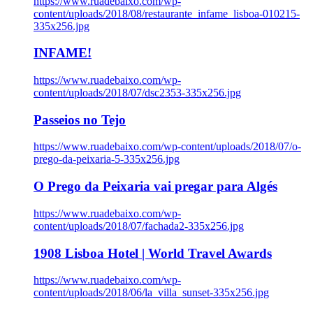
https://www.ruadebaixo.com/wp-
content/uploads/2018/08/restaurante_infame_lisboa-010215-
335x256.jpg
INFAME!
https://www.ruadebaixo.com/wp-
content/uploads/2018/07/dsc2353-335x256.jpg
Passeios no Tejo
https://www.ruadebaixo.com/wp-content/uploads/2018/07/o-
prego-da-peixaria-5-335x256.jpg
O Prego da Peixaria vai pregar para Algés
https://www.ruadebaixo.com/wp-
content/uploads/2018/07/fachada2-335x256.jpg
1908 Lisboa Hotel | World Travel Awards
https://www.ruadebaixo.com/wp-
content/uploads/2018/06/la_villa_sunset-335x256.jpg