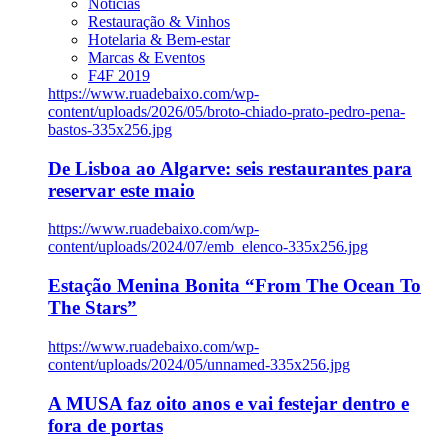
Notícias
Restauração & Vinhos
Hotelaria & Bem-estar
Marcas & Eventos
F4F 2019
https://www.ruadebaixo.com/wp-
content/uploads/2026/05/broto-chiado-prato-pedro-pena-
bastos-335x256.jpg
De Lisboa ao Algarve: seis restaurantes para
reservar este maio
https://www.ruadebaixo.com/wp-
content/uploads/2024/07/emb_elenco-335x256.jpg
Estação Menina Bonita “From The Ocean To
The Stars”
https://www.ruadebaixo.com/wp-
content/uploads/2024/05/unnamed-335x256.jpg
A MUSA faz oito anos e vai festejar dentro e
fora de portas