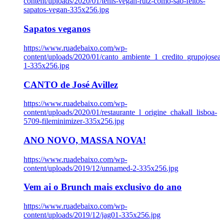
content/uploads/2020/01/tenis-vegan-rutz-como-sao-feitos-
sapatos-vegan-335x256.jpg
Sapatos veganos
https://www.ruadebaixo.com/wp-
content/uploads/2020/01/canto_ambiente_1_credito_grupojosea
1-335x256.jpg
CANTO de José Avillez
https://www.ruadebaixo.com/wp-
content/uploads/2020/01/restaurante_l_origine_chakall_lisboa-
5709-fileminimizer-335x256.jpg
ANO NOVO, MASSA NOVA!
https://www.ruadebaixo.com/wp-
content/uploads/2019/12/unnamed-2-335x256.jpg
Vem ai o Brunch mais exclusivo do ano
https://www.ruadebaixo.com/wp-
content/uploads/2019/12/jag01-335x256.jpg