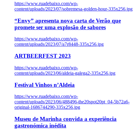
https://www.ruadebaixo.com/wp-
content/uploads/2023/07/sobremesa-golden-hour-335x256.jpg
“Envy” apresenta nova carta de Verão que
promete ser uma explosão de sabores
https://www.ruadebaixo.com/wp-
content/uploads/2023/07/a7r8448-335x256.jpg
ARTBEERFEST 2023
https://www.ruadebaixo.com/wp-
content/uploads/2023/06/aldeia-galega2-335x256.jpg
Festival Vinhos n’Aldeia
https://www.ruadebaixo.com/wp-
content/uploads/2023/06/488496-the20spot20pt_04-5b72a6-
original-1686744290-335x256.jpg
Museu de Marinha convida a experiência
gastronómica inédita