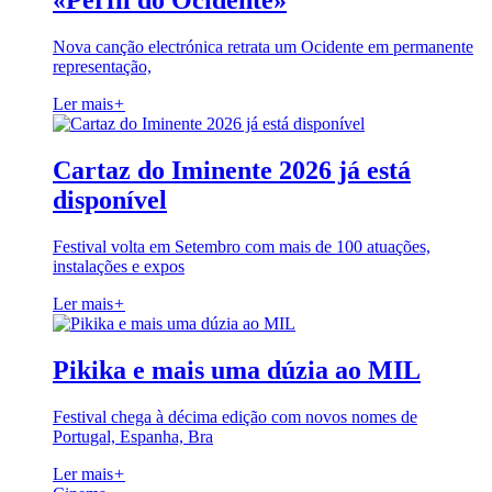
«Perfil do Ocidente»
Nova canção electrónica retrata um Ocidente em permanente
representação,
Ler mais
+
Cartaz do Iminente 2026 já está
disponível
Festival volta em Setembro com mais de 100 atuações,
instalações e expos
Ler mais
+
Pikika e mais uma dúzia ao MIL
Festival chega à décima edição com novos nomes de
Portugal, Espanha, Bra
Ler mais
+