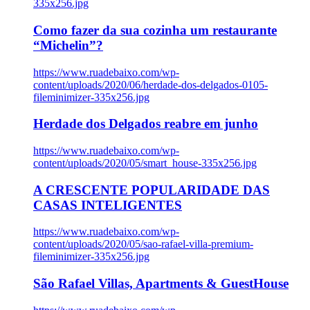
335x256.jpg
Como fazer da sua cozinha um restaurante
“Michelin”?
https://www.ruadebaixo.com/wp-
content/uploads/2020/06/herdade-dos-delgados-0105-
fileminimizer-335x256.jpg
Herdade dos Delgados reabre em junho
https://www.ruadebaixo.com/wp-
content/uploads/2020/05/smart_house-335x256.jpg
A CRESCENTE POPULARIDADE DAS
CASAS INTELIGENTES
https://www.ruadebaixo.com/wp-
content/uploads/2020/05/sao-rafael-villa-premium-
fileminimizer-335x256.jpg
São Rafael Villas, Apartments & GuestHouse