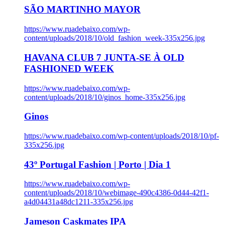
SÃO MARTINHO MAYOR
https://www.ruadebaixo.com/wp-
content/uploads/2018/10/old_fashion_week-335x256.jpg
HAVANA CLUB 7 JUNTA-SE À OLD
FASHIONED WEEK
https://www.ruadebaixo.com/wp-
content/uploads/2018/10/ginos_home-335x256.jpg
Ginos
https://www.ruadebaixo.com/wp-content/uploads/2018/10/pf-
335x256.jpg
43º Portugal Fashion | Porto | Dia 1
https://www.ruadebaixo.com/wp-
content/uploads/2018/10/webimage-490c4386-0d44-42f1-
a4d04431a48dc1211-335x256.jpg
Jameson Caskmates IPA