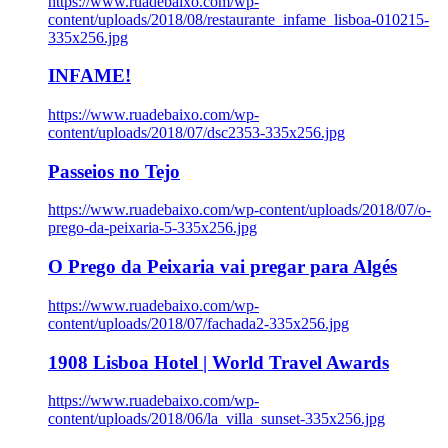
https://www.ruadebaixo.com/wp-
content/uploads/2018/08/restaurante_infame_lisboa-010215-
335x256.jpg
INFAME!
https://www.ruadebaixo.com/wp-
content/uploads/2018/07/dsc2353-335x256.jpg
Passeios no Tejo
https://www.ruadebaixo.com/wp-content/uploads/2018/07/o-
prego-da-peixaria-5-335x256.jpg
O Prego da Peixaria vai pregar para Algés
https://www.ruadebaixo.com/wp-
content/uploads/2018/07/fachada2-335x256.jpg
1908 Lisboa Hotel | World Travel Awards
https://www.ruadebaixo.com/wp-
content/uploads/2018/06/la_villa_sunset-335x256.jpg