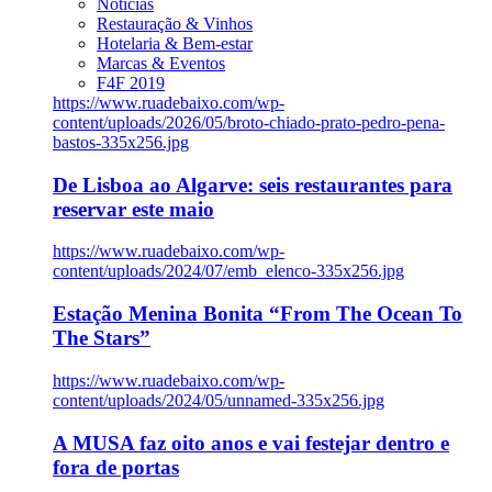
Notícias
Restauração & Vinhos
Hotelaria & Bem-estar
Marcas & Eventos
F4F 2019
https://www.ruadebaixo.com/wp-
content/uploads/2026/05/broto-chiado-prato-pedro-pena-
bastos-335x256.jpg
De Lisboa ao Algarve: seis restaurantes para
reservar este maio
https://www.ruadebaixo.com/wp-
content/uploads/2024/07/emb_elenco-335x256.jpg
Estação Menina Bonita “From The Ocean To
The Stars”
https://www.ruadebaixo.com/wp-
content/uploads/2024/05/unnamed-335x256.jpg
A MUSA faz oito anos e vai festejar dentro e
fora de portas