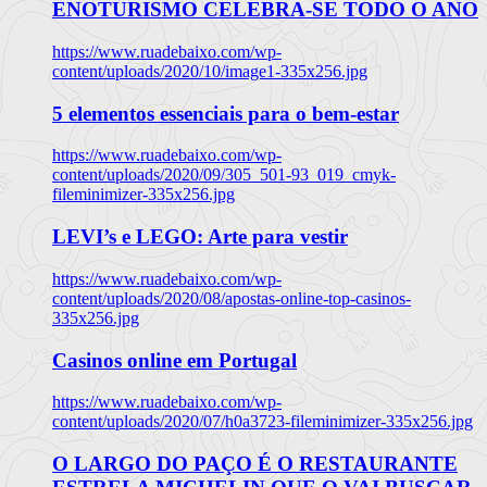
ENOTURISMO CELEBRA-SE TODO O ANO
https://www.ruadebaixo.com/wp-
content/uploads/2020/10/image1-335x256.jpg
5 elementos essenciais para o bem-estar
https://www.ruadebaixo.com/wp-
content/uploads/2020/09/305_501-93_019_cmyk-
fileminimizer-335x256.jpg
LEVI’s e LEGO: Arte para vestir
https://www.ruadebaixo.com/wp-
content/uploads/2020/08/apostas-online-top-casinos-
335x256.jpg
Casinos online em Portugal
https://www.ruadebaixo.com/wp-
content/uploads/2020/07/h0a3723-fileminimizer-335x256.jpg
O LARGO DO PAÇO É O RESTAURANTE