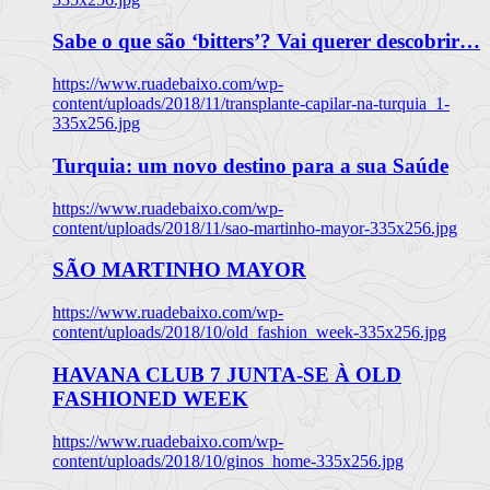
Sabe o que são ‘bitters’? Vai querer descobrir…
https://www.ruadebaixo.com/wp-
content/uploads/2018/11/transplante-capilar-na-turquia_1-
335x256.jpg
Turquia: um novo destino para a sua Saúde
https://www.ruadebaixo.com/wp-
content/uploads/2018/11/sao-martinho-mayor-335x256.jpg
SÃO MARTINHO MAYOR
https://www.ruadebaixo.com/wp-
content/uploads/2018/10/old_fashion_week-335x256.jpg
HAVANA CLUB 7 JUNTA-SE À OLD
FASHIONED WEEK
https://www.ruadebaixo.com/wp-
content/uploads/2018/10/ginos_home-335x256.jpg