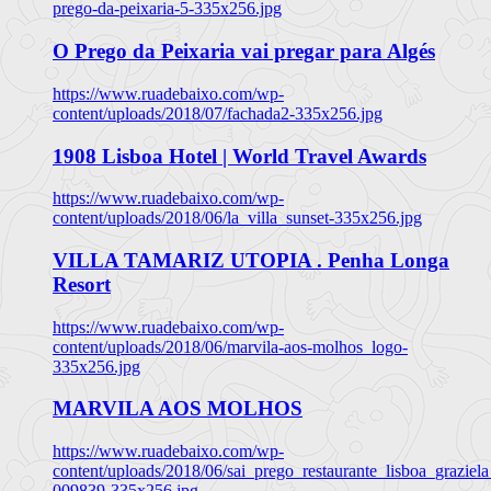
prego-da-peixaria-5-335x256.jpg
O Prego da Peixaria vai pregar para Algés
https://www.ruadebaixo.com/wp-
content/uploads/2018/07/fachada2-335x256.jpg
1908 Lisboa Hotel | World Travel Awards
https://www.ruadebaixo.com/wp-
content/uploads/2018/06/la_villa_sunset-335x256.jpg
VILLA TAMARIZ UTOPIA . Penha Longa
Resort
https://www.ruadebaixo.com/wp-
content/uploads/2018/06/marvila-aos-molhos_logo-
335x256.jpg
MARVILA AOS MOLHOS
https://www.ruadebaixo.com/wp-
content/uploads/2018/06/sai_prego_restaurante_lisboa_graziela
009839-335x256.jpg