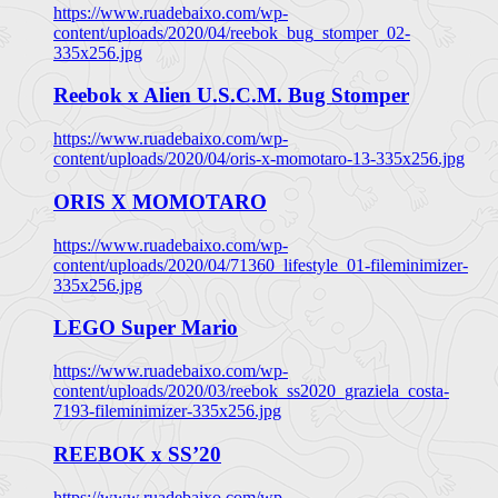
https://www.ruadebaixo.com/wp-
content/uploads/2020/04/reebok_bug_stomper_02-
335x256.jpg
Reebok x Alien U.S.C.M. Bug Stomper
https://www.ruadebaixo.com/wp-
content/uploads/2020/04/oris-x-momotaro-13-335x256.jpg
ORIS X MOMOTARO
https://www.ruadebaixo.com/wp-
content/uploads/2020/04/71360_lifestyle_01-fileminimizer-
335x256.jpg
LEGO Super Mario
https://www.ruadebaixo.com/wp-
content/uploads/2020/03/reebok_ss2020_graziela_costa-
7193-fileminimizer-335x256.jpg
REEBOK x SS’20
https://www.ruadebaixo.com/wp-