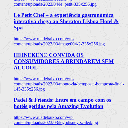
content/uploads/2023/04/le_petit-335x256.jpg
Le Petit Chef – a experiência gastronómica
interativa chega ao Sheraton Lisboa Hotel &
Spa
https://www.ruadebaixo.com/wp-
content/uploads/2023/03/image004-2-335x256.jpg
HEINEKEN® CONVIDA OS
CONSUMIDORES A BRINDAREM SEM
ÁLCOOL
https://www.ruadebaixo.com/wp-
content/uploads/2023/03/monte-da-bemposta-bemposta-final-
145-335x256.jpg
Padel & Friends: Entre em campo com os
hotéis geridos pela Amazing Evolution
https://www.ruadebaixo.com/wp-
content/uploads/2023/03/legodisney-scaled.jpg