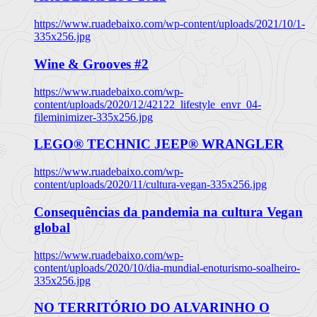
https://www.ruadebaixo.com/wp-content/uploads/2021/10/1-
335x256.jpg
Wine & Grooves #2
https://www.ruadebaixo.com/wp-
content/uploads/2020/12/42122_lifestyle_envr_04-
fileminimizer-335x256.jpg
LEGO® TECHNIC JEEP® WRANGLER
https://www.ruadebaixo.com/wp-
content/uploads/2020/11/cultura-vegan-335x256.jpg
Consequências da pandemia na cultura Vegan
global
https://www.ruadebaixo.com/wp-
content/uploads/2020/10/dia-mundial-enoturismo-soalheiro-
335x256.jpg
NO TERRITÓRIO DO ALVARINHO O