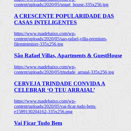
content/uploads/2020/05/smart_house-335x256.jpg
A CRESCENTE POPULARIDADE DAS
CASAS INTELIGENTES
https://www.ruadebaixo.com/wp-
content/uploads/2020/05/sao-rafael-villa-premium-
fileminimizer-335x256.jpg
São Rafael Villas, Apartments & GuestHouse
https://www.ruadebaixo.com/wp-
content/uploads/2020/05/trindade_arraial-335x256.jpg
CERVEJA TRINDADE CONVIDA A
CELEBRAR ‘O TEU ARRAIAL’
https://www.ruadebaixo.com/wp-
content/uploads/2020/05/vai-ficar-tudo-bem-
e1589130204162-335x256.png
Vai Ficar Tudo Bem