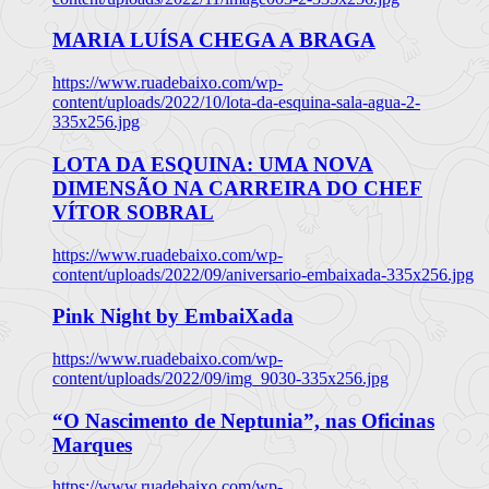
MARIA LUÍSA CHEGA A BRAGA
https://www.ruadebaixo.com/wp-
content/uploads/2022/10/lota-da-esquina-sala-agua-2-
335x256.jpg
LOTA DA ESQUINA: UMA NOVA
DIMENSÃO NA CARREIRA DO CHEF
VÍTOR SOBRAL
https://www.ruadebaixo.com/wp-
content/uploads/2022/09/aniversario-embaixada-335x256.jpg
Pink Night by EmbaiXada
https://www.ruadebaixo.com/wp-
content/uploads/2022/09/img_9030-335x256.jpg
“O Nascimento de Neptunia”, nas Oficinas
Marques
https://www.ruadebaixo.com/wp-