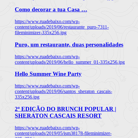
Como decorar a tua Casa …
https://www.ruadebaixo.com/wp-
content/uploads/2019/06/restaurante_puro-7311-
fileminimizer-335x256.jpg
Puro, um restaurante, duas personalidades
https://www.ruadebaixo.com/wp-
content/uploads/2019/06/hello_summer_01-335x256.jpg
Hello Summer Wine Party
https://www.ruadebaixo.com/wp-
content/uploads/2019/06/santos_sheraton_cascais-
335x256.jpg
2ª EDIÇÃO DO BRUNCH POPULAR |
SHERATON CASCAIS RESORT
https://www.ruadebaixo.com/wp-
content/uploads/2019/05/ism38178-fileminimizer-