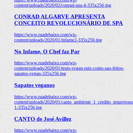
content/uploads/2020/02/conrad-spa-4-335x256.jpg
CONRAD ALGARVE APRESENTA
CONCEITO REVOLUCIONÁRIO DE SPA
https://www.ruadebaixo.com/wp-
content/uploads/2020/01/infame2-335x256.jpg
No Infame, O Chef faz Par
https://www.ruadebaixo.com/wp-
content/uploads/2020/01/tenis-vegan-rutz-como-sao-feitos-
sapatos-vegan-335x256.jpg
Sapatos veganos
https://www.ruadebaixo.com/wp-
content/uploads/2020/01/canto_ambiente_1_credito_grupojosea
1-335x256.jpg
CANTO de José Avillez
https://www.ruadebaixo.com/wp-