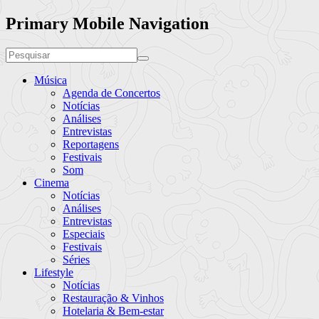
Primary Mobile Navigation
Música
Agenda de Concertos
Notícias
Análises
Entrevistas
Reportagens
Festivais
Som
Cinema
Notícias
Análises
Entrevistas
Especiais
Festivais
Séries
Lifestyle
Notícias
Restauração & Vinhos
Hotelaria & Bem-estar