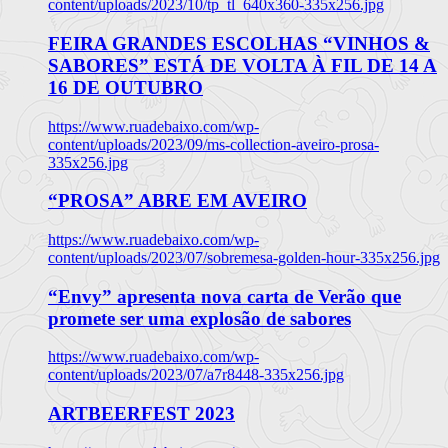
content/uploads/2023/10/tp_tl_640x360-335x256.jpg
FEIRA GRANDES ESCOLHAS “VINHOS &
SABORES” ESTÁ DE VOLTA À FIL DE 14 A
16 DE OUTUBRO
https://www.ruadebaixo.com/wp-
content/uploads/2023/09/ms-collection-aveiro-prosa-
335x256.jpg
“PROSA” ABRE EM AVEIRO
https://www.ruadebaixo.com/wp-
content/uploads/2023/07/sobremesa-golden-hour-335x256.jpg
“Envy” apresenta nova carta de Verão que
promete ser uma explosão de sabores
https://www.ruadebaixo.com/wp-
content/uploads/2023/07/a7r8448-335x256.jpg
ARTBEERFEST 2023