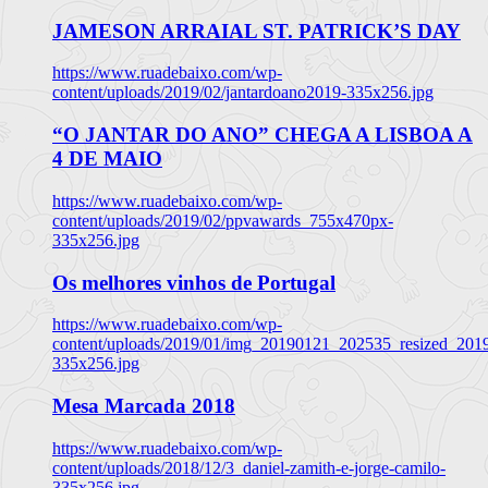
JAMESON ARRAIAL ST. PATRICK’S DAY
https://www.ruadebaixo.com/wp-
content/uploads/2019/02/jantardoano2019-335x256.jpg
“O JANTAR DO ANO” CHEGA A LISBOA A
4 DE MAIO
https://www.ruadebaixo.com/wp-
content/uploads/2019/02/ppvawards_755x470px-
335x256.jpg
Os melhores vinhos de Portugal
https://www.ruadebaixo.com/wp-
content/uploads/2019/01/img_20190121_202535_resized_20
335x256.jpg
Mesa Marcada 2018
https://www.ruadebaixo.com/wp-
content/uploads/2018/12/3_daniel-zamith-e-jorge-camilo-
335x256.jpg