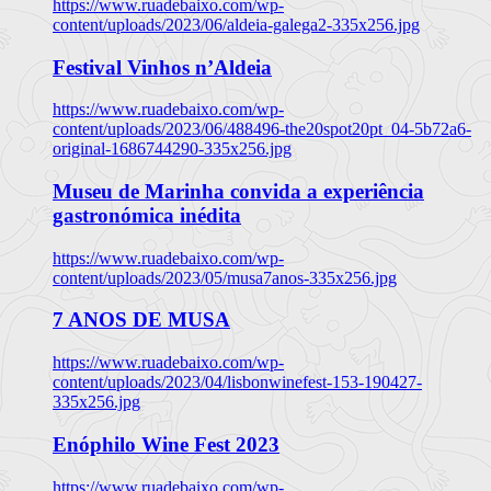
https://www.ruadebaixo.com/wp-
content/uploads/2023/06/aldeia-galega2-335x256.jpg
Festival Vinhos n’Aldeia
https://www.ruadebaixo.com/wp-
content/uploads/2023/06/488496-the20spot20pt_04-5b72a6-
original-1686744290-335x256.jpg
Museu de Marinha convida a experiência
gastronómica inédita
https://www.ruadebaixo.com/wp-
content/uploads/2023/05/musa7anos-335x256.jpg
7 ANOS DE MUSA
https://www.ruadebaixo.com/wp-
content/uploads/2023/04/lisbonwinefest-153-190427-
335x256.jpg
Enóphilo Wine Fest 2023
https://www.ruadebaixo.com/wp-