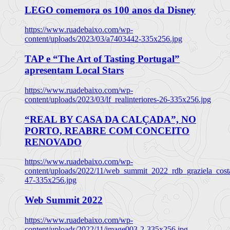
LEGO comemora os 100 anos da Disney
https://www.ruadebaixo.com/wp-
content/uploads/2023/03/a7403442-335x256.jpg
TAP e “The Art of Tasting Portugal”
apresentam Local Stars
https://www.ruadebaixo.com/wp-
content/uploads/2023/03/lf_realinteriores-26-335x256.jpg
“REAL BY CASA DA CALÇADA”, NO
PORTO, REABRE COM CONCEITO
RENOVADO
https://www.ruadebaixo.com/wp-
content/uploads/2022/11/web_summit_2022_rdb_graziela_cost
47-335x256.jpg
Web Summit 2022
https://www.ruadebaixo.com/wp-
content/uploads/2022/11/image003-2-335x256.jpg