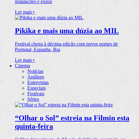
instalações e expos
Ler mais
+
Pikika e mais uma dúzia ao MIL
Festival chega à décima edição com novos nomes de
Portugal, Espanha, Bra
Ler mais
+
Cinema
Notícias
Análises
Entrevistas
Especiais
Festivais
Séries
“Olhar o Sol” estreia na Filmin esta
quinta-feira