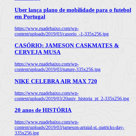
Uber lança plano de mobilidade para o futebol
em Portugal
https://www.ruadebaixo.com/wp-
content/uploads/2019/03/casorio_-1-335x256.jpg
CASÓRIO: JAMESON CASKMATES &
CERVEJA MUSA
https://www.ruadebaixo.com/wp-
content/uploads/2019/03/nature-335x256.jpg
NIKE CELEBRA AIR MAX 720
https://www.ruadebaixo.com/wp-
content/uploads/2019/03/20aniv_historia_pt_2-335x256.jpg
20 anos de HISTÓRIA
https://www.ruadebaixo.com/wp-
content/uploads/2019/03/jameson-arraial-st.-patricks-day-
335x256.jpg