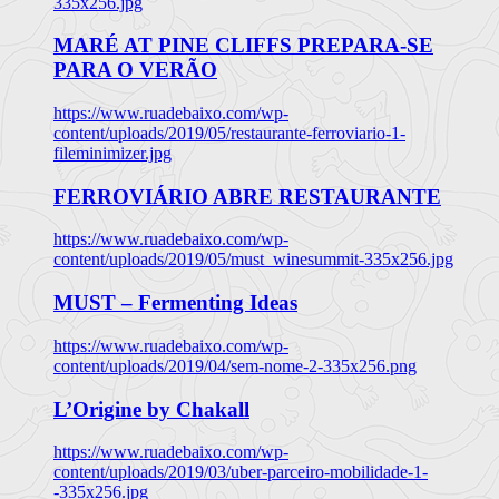
335x256.jpg
MARÉ AT PINE CLIFFS PREPARA-SE
PARA O VERÃO
https://www.ruadebaixo.com/wp-
content/uploads/2019/05/restaurante-ferroviario-1-
fileminimizer.jpg
FERROVIÁRIO ABRE RESTAURANTE
https://www.ruadebaixo.com/wp-
content/uploads/2019/05/must_winesummit-335x256.jpg
MUST – Fermenting Ideas
https://www.ruadebaixo.com/wp-
content/uploads/2019/04/sem-nome-2-335x256.png
L’Origine by Chakall
https://www.ruadebaixo.com/wp-
content/uploads/2019/03/uber-parceiro-mobilidade-1-
-335x256.jpg