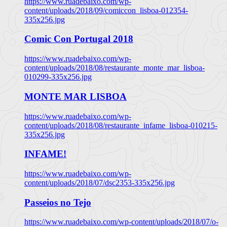
https://www.ruadebaixo.com/wp-
content/uploads/2018/09/comiccon_lisboa-012354-
335x256.jpg
Comic Con Portugal 2018
https://www.ruadebaixo.com/wp-
content/uploads/2018/08/restaurante_monte_mar_lisboa-
010299-335x256.jpg
MONTE MAR LISBOA
https://www.ruadebaixo.com/wp-
content/uploads/2018/08/restaurante_infame_lisboa-010215-
335x256.jpg
INFAME!
https://www.ruadebaixo.com/wp-
content/uploads/2018/07/dsc2353-335x256.jpg
Passeios no Tejo
https://www.ruadebaixo.com/wp-content/uploads/2018/07/o-