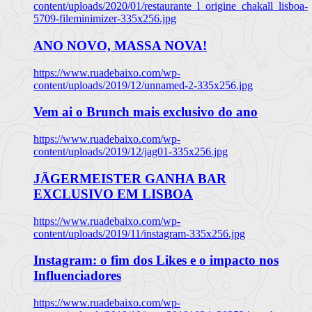
content/uploads/2020/01/restaurante_l_origine_chakall_lisboa-
5709-fileminimizer-335x256.jpg
ANO NOVO, MASSA NOVA!
https://www.ruadebaixo.com/wp-
content/uploads/2019/12/unnamed-2-335x256.jpg
Vem ai o Brunch mais exclusivo do ano
https://www.ruadebaixo.com/wp-
content/uploads/2019/12/jag01-335x256.jpg
JÄGERMEISTER GANHA BAR
EXCLUSIVO EM LISBOA
https://www.ruadebaixo.com/wp-
content/uploads/2019/11/instagram-335x256.jpg
Instagram: o fim dos Likes e o impacto nos
Influenciadores
https://www.ruadebaixo.com/wp-