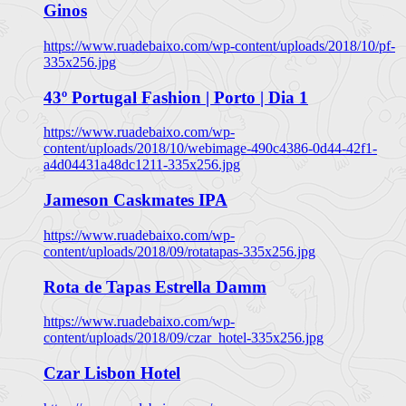
Ginos
https://www.ruadebaixo.com/wp-content/uploads/2018/10/pf-
335x256.jpg
43º Portugal Fashion | Porto | Dia 1
https://www.ruadebaixo.com/wp-
content/uploads/2018/10/webimage-490c4386-0d44-42f1-
a4d04431a48dc1211-335x256.jpg
Jameson Caskmates IPA
https://www.ruadebaixo.com/wp-
content/uploads/2018/09/rotatapas-335x256.jpg
Rota de Tapas Estrella Damm
https://www.ruadebaixo.com/wp-
content/uploads/2018/09/czar_hotel-335x256.jpg
Czar Lisbon Hotel