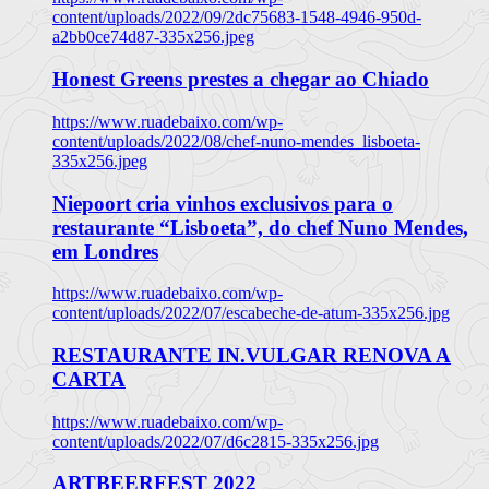
content/uploads/2022/09/2dc75683-1548-4946-950d-
a2bb0ce74d87-335x256.jpeg
Honest Greens prestes a chegar ao Chiado
https://www.ruadebaixo.com/wp-
content/uploads/2022/08/chef-nuno-mendes_lisboeta-
335x256.jpeg
Niepoort cria vinhos exclusivos para o
restaurante “Lisboeta”, do chef Nuno Mendes,
em Londres
https://www.ruadebaixo.com/wp-
content/uploads/2022/07/escabeche-de-atum-335x256.jpg
RESTAURANTE IN.VULGAR RENOVA A
CARTA
https://www.ruadebaixo.com/wp-
content/uploads/2022/07/d6c2815-335x256.jpg
ARTBEERFEST 2022