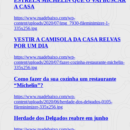
ESTRELA MICHELIN QUE O VAI BUSCAR
A CASA
https://www.ruadebaixo.com/wp-
content/uploads/2020/07/img_7930-fileminimizer-1-
335x256.jpg
VESTIR A CAMISOLA DA CASA RELVAS
POR UM DIA
https://www.ruadebaixo.com/wp-
content/uploads/2020/07/fazer-cozinha-restaurante-michelin-
335x256.jpg
Como fazer da sua cozinha um restaurante
“Michelin”?
https://www.ruadebaixo.com/wp-
content/uploads/2020/06/herdade-dos-delgados-0105-
fileminimizer-335x256.jpg
Herdade dos Delgados reabre em junho
https://www.ruadebaixo.com/wp-