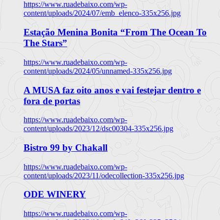
https://www.ruadebaixo.com/wp-
content/uploads/2024/07/emb_elenco-335x256.jpg
Estação Menina Bonita “From The Ocean To
The Stars”
https://www.ruadebaixo.com/wp-
content/uploads/2024/05/unnamed-335x256.jpg
A MUSA faz oito anos e vai festejar dentro e
fora de portas
https://www.ruadebaixo.com/wp-
content/uploads/2023/12/dsc00304-335x256.jpg
Bistro 99 by Chakall
https://www.ruadebaixo.com/wp-
content/uploads/2023/11/odecollection-335x256.jpg
ODE WINERY
https://www.ruadebaixo.com/wp-