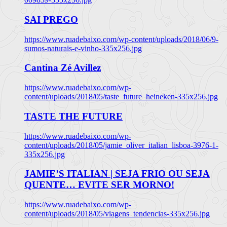
SAI PREGO
https://www.ruadebaixo.com/wp-content/uploads/2018/06/9-
sumos-naturais-e-vinho-335x256.jpg
Cantina Zé Avillez
https://www.ruadebaixo.com/wp-
content/uploads/2018/05/taste_future_heineken-335x256.jpg
TASTE THE FUTURE
https://www.ruadebaixo.com/wp-
content/uploads/2018/05/jamie_oliver_italian_lisboa-3976-1-
335x256.jpg
JAMIE’S ITALIAN | SEJA FRIO OU SEJA
QUENTE… EVITE SER MORNO!
https://www.ruadebaixo.com/wp-
content/uploads/2018/05/viagens_tendencias-335x256.jpg