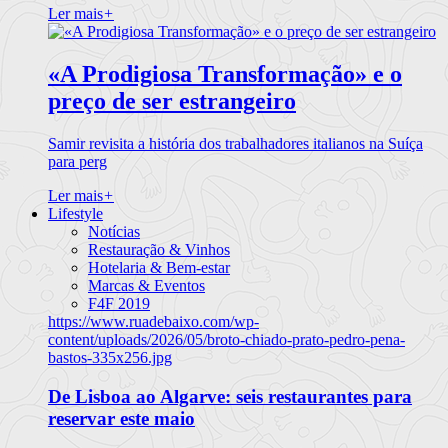
Ler mais
+
«A Prodigiosa Transformação» e o
preço de ser estrangeiro
Samir revisita a história dos trabalhadores italianos na Suíça
para perg
Ler mais
+
Lifestyle
Notícias
Restauração & Vinhos
Hotelaria & Bem-estar
Marcas & Eventos
F4F 2019
https://www.ruadebaixo.com/wp-
content/uploads/2026/05/broto-chiado-prato-pedro-pena-
bastos-335x256.jpg
De Lisboa ao Algarve: seis restaurantes para
reservar este maio