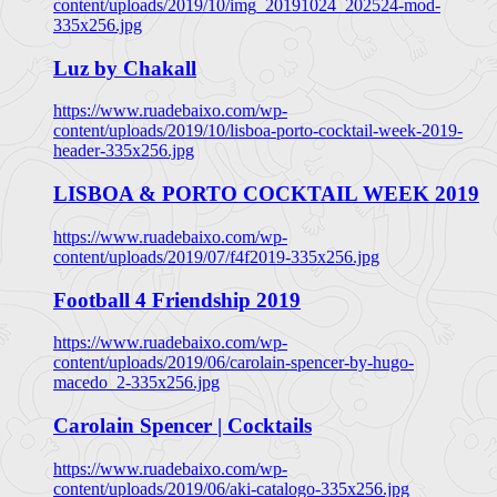
content/uploads/2019/10/img_20191024_202524-mod-
335x256.jpg
Luz by Chakall
https://www.ruadebaixo.com/wp-
content/uploads/2019/10/lisboa-porto-cocktail-week-2019-
header-335x256.jpg
LISBOA & PORTO COCKTAIL WEEK 2019
https://www.ruadebaixo.com/wp-
content/uploads/2019/07/f4f2019-335x256.jpg
Football 4 Friendship 2019
https://www.ruadebaixo.com/wp-
content/uploads/2019/06/carolain-spencer-by-hugo-
macedo_2-335x256.jpg
Carolain Spencer | Cocktails
https://www.ruadebaixo.com/wp-
content/uploads/2019/06/aki-catalogo-335x256.jpg