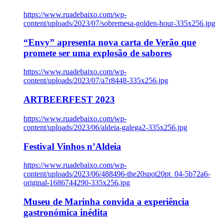
https://www.ruadebaixo.com/wp-
content/uploads/2023/07/sobremesa-golden-hour-335x256.jpg
“Envy” apresenta nova carta de Verão que
promete ser uma explosão de sabores
https://www.ruadebaixo.com/wp-
content/uploads/2023/07/a7r8448-335x256.jpg
ARTBEERFEST 2023
https://www.ruadebaixo.com/wp-
content/uploads/2023/06/aldeia-galega2-335x256.jpg
Festival Vinhos n’Aldeia
https://www.ruadebaixo.com/wp-
content/uploads/2023/06/488496-the20spot20pt_04-5b72a6-
original-1686744290-335x256.jpg
Museu de Marinha convida a experiência
gastronómica inédita