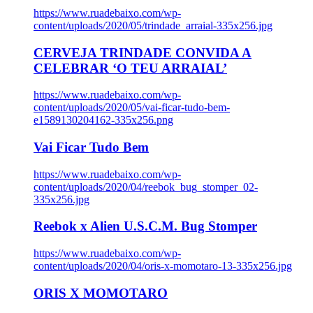
https://www.ruadebaixo.com/wp-
content/uploads/2020/05/trindade_arraial-335x256.jpg
CERVEJA TRINDADE CONVIDA A
CELEBRAR ‘O TEU ARRAIAL’
https://www.ruadebaixo.com/wp-
content/uploads/2020/05/vai-ficar-tudo-bem-
e1589130204162-335x256.png
Vai Ficar Tudo Bem
https://www.ruadebaixo.com/wp-
content/uploads/2020/04/reebok_bug_stomper_02-
335x256.jpg
Reebok x Alien U.S.C.M. Bug Stomper
https://www.ruadebaixo.com/wp-
content/uploads/2020/04/oris-x-momotaro-13-335x256.jpg
ORIS X MOMOTARO