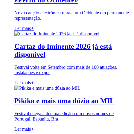
«Perfil do Ocidente»
Nova canção electrónica retrata um Ocidente em permanente
representação,
Ler mais
+
Cartaz do Iminente 2026 já está
disponível
Festival volta em Setembro com mais de 100 atuações,
instalações e expos
Ler mais
+
Pikika e mais uma dúzia ao MIL
Festival chega à décima edição com novos nomes de
Portugal, Espanha, Bra
Ler mais
+