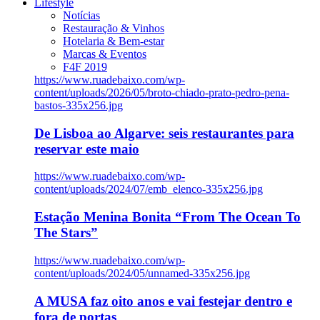
Lifestyle
Notícias
Restauração & Vinhos
Hotelaria & Bem-estar
Marcas & Eventos
F4F 2019
https://www.ruadebaixo.com/wp-
content/uploads/2026/05/broto-chiado-prato-pedro-pena-
bastos-335x256.jpg
De Lisboa ao Algarve: seis restaurantes para
reservar este maio
https://www.ruadebaixo.com/wp-
content/uploads/2024/07/emb_elenco-335x256.jpg
Estação Menina Bonita “From The Ocean To
The Stars”
https://www.ruadebaixo.com/wp-
content/uploads/2024/05/unnamed-335x256.jpg
A MUSA faz oito anos e vai festejar dentro e
fora de portas