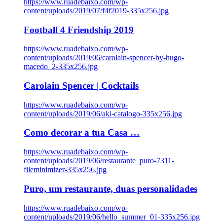
https://www.ruadebaixo.com/wp-
content/uploads/2019/07/f4f2019-335x256.jpg
Football 4 Friendship 2019
https://www.ruadebaixo.com/wp-
content/uploads/2019/06/carolain-spencer-by-hugo-
macedo_2-335x256.jpg
Carolain Spencer | Cocktails
https://www.ruadebaixo.com/wp-
content/uploads/2019/06/aki-catalogo-335x256.jpg
Como decorar a tua Casa …
https://www.ruadebaixo.com/wp-
content/uploads/2019/06/restaurante_puro-7311-
fileminimizer-335x256.jpg
Puro, um restaurante, duas personalidades
https://www.ruadebaixo.com/wp-
content/uploads/2019/06/hello_summer_01-335x256.jpg