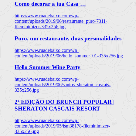
Como decorar a tua Casa …
https://www.ruadebaixo.com/wp-
content/uploads/2019/06/restaurante_puro-7311-
fileminimizer-335x256.jpg
Puro, um restaurante, duas personalidades
https://www.ruadebaixo.com/wp-
content/uploads/2019/06/hello_summer_01-335x256.jpg
Hello Summer Wine Party
https://www.ruadebaixo.com/wp-
content/uploads/2019/06/santos_sheraton_cascais-
335x256.jpg
2ª EDIÇÃO DO BRUNCH POPULAR |
SHERATON CASCAIS RESORT
https://www.ruadebaixo.com/wp-
content/uploads/2019/05/ism38178-fileminimizer-
335x256.jpg