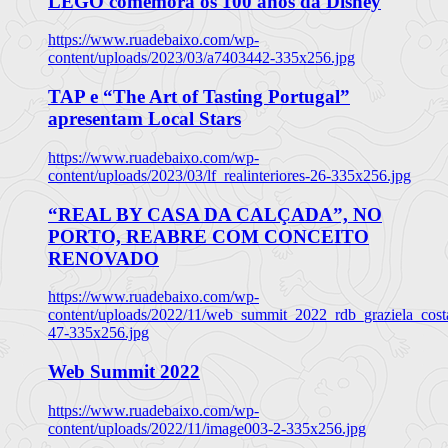
LEGO comemora os 100 anos da Disney
https://www.ruadebaixo.com/wp-
content/uploads/2023/03/a7403442-335x256.jpg
TAP e “The Art of Tasting Portugal”
apresentam Local Stars
https://www.ruadebaixo.com/wp-
content/uploads/2023/03/lf_realinteriores-26-335x256.jpg
“REAL BY CASA DA CALÇADA”, NO
PORTO, REABRE COM CONCEITO
RENOVADO
https://www.ruadebaixo.com/wp-
content/uploads/2022/11/web_summit_2022_rdb_graziela_cost
47-335x256.jpg
Web Summit 2022
https://www.ruadebaixo.com/wp-
content/uploads/2022/11/image003-2-335x256.jpg