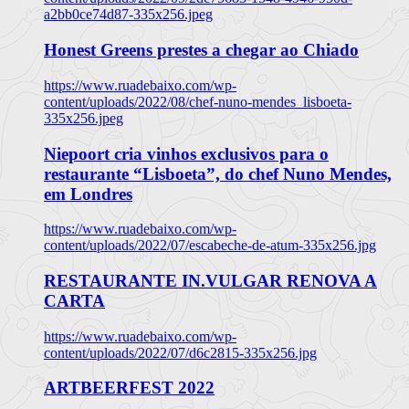
a2bb0ce74d87-335x256.jpeg
Honest Greens prestes a chegar ao Chiado
https://www.ruadebaixo.com/wp-
content/uploads/2022/08/chef-nuno-mendes_lisboeta-
335x256.jpeg
Niepoort cria vinhos exclusivos para o
restaurante “Lisboeta”, do chef Nuno Mendes,
em Londres
https://www.ruadebaixo.com/wp-
content/uploads/2022/07/escabeche-de-atum-335x256.jpg
RESTAURANTE IN.VULGAR RENOVA A
CARTA
https://www.ruadebaixo.com/wp-
content/uploads/2022/07/d6c2815-335x256.jpg
ARTBEERFEST 2022