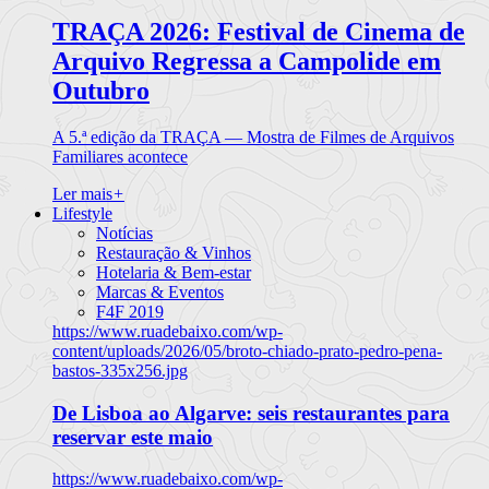
TRAÇA 2026: Festival de Cinema de
Arquivo Regressa a Campolide em
Outubro
A 5.ª edição da TRAÇA — Mostra de Filmes de Arquivos
Familiares acontece
Ler mais
+
Lifestyle
Notícias
Restauração & Vinhos
Hotelaria & Bem-estar
Marcas & Eventos
F4F 2019
https://www.ruadebaixo.com/wp-
content/uploads/2026/05/broto-chiado-prato-pedro-pena-
bastos-335x256.jpg
De Lisboa ao Algarve: seis restaurantes para
reservar este maio
https://www.ruadebaixo.com/wp-