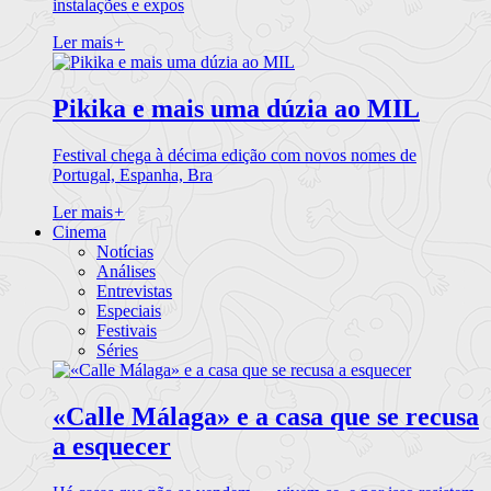
instalações e expos
Ler mais
+
Pikika e mais uma dúzia ao MIL
Festival chega à décima edição com novos nomes de
Portugal, Espanha, Bra
Ler mais
+
Cinema
Notícias
Análises
Entrevistas
Especiais
Festivais
Séries
«Calle Málaga» e a casa que se recusa
a esquecer