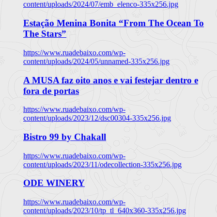
content/uploads/2024/07/emb_elenco-335x256.jpg
Estação Menina Bonita “From The Ocean To
The Stars”
https://www.ruadebaixo.com/wp-
content/uploads/2024/05/unnamed-335x256.jpg
A MUSA faz oito anos e vai festejar dentro e
fora de portas
https://www.ruadebaixo.com/wp-
content/uploads/2023/12/dsc00304-335x256.jpg
Bistro 99 by Chakall
https://www.ruadebaixo.com/wp-
content/uploads/2023/11/odecollection-335x256.jpg
ODE WINERY
https://www.ruadebaixo.com/wp-
content/uploads/2023/10/tp_tl_640x360-335x256.jpg