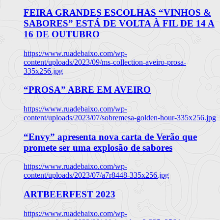
FEIRA GRANDES ESCOLHAS “VINHOS &
SABORES” ESTÁ DE VOLTA À FIL DE 14 A
16 DE OUTUBRO
https://www.ruadebaixo.com/wp-
content/uploads/2023/09/ms-collection-aveiro-prosa-
335x256.jpg
“PROSA” ABRE EM AVEIRO
https://www.ruadebaixo.com/wp-
content/uploads/2023/07/sobremesa-golden-hour-335x256.jpg
“Envy” apresenta nova carta de Verão que
promete ser uma explosão de sabores
https://www.ruadebaixo.com/wp-
content/uploads/2023/07/a7r8448-335x256.jpg
ARTBEERFEST 2023
https://www.ruadebaixo.com/wp-