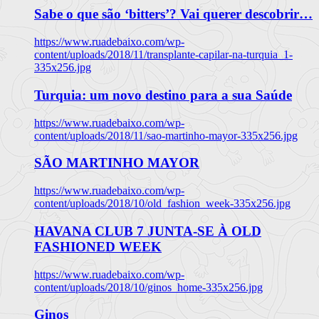
Sabe o que são ‘bitters’? Vai querer descobrir…
https://www.ruadebaixo.com/wp-
content/uploads/2018/11/transplante-capilar-na-turquia_1-
335x256.jpg
Turquia: um novo destino para a sua Saúde
https://www.ruadebaixo.com/wp-
content/uploads/2018/11/sao-martinho-mayor-335x256.jpg
SÃO MARTINHO MAYOR
https://www.ruadebaixo.com/wp-
content/uploads/2018/10/old_fashion_week-335x256.jpg
HAVANA CLUB 7 JUNTA-SE À OLD
FASHIONED WEEK
https://www.ruadebaixo.com/wp-
content/uploads/2018/10/ginos_home-335x256.jpg
Ginos