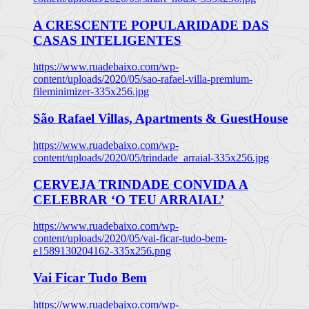
A CRESCENTE POPULARIDADE DAS
CASAS INTELIGENTES
https://www.ruadebaixo.com/wp-
content/uploads/2020/05/sao-rafael-villa-premium-
fileminimizer-335x256.jpg
São Rafael Villas, Apartments & GuestHouse
https://www.ruadebaixo.com/wp-
content/uploads/2020/05/trindade_arraial-335x256.jpg
CERVEJA TRINDADE CONVIDA A
CELEBRAR ‘O TEU ARRAIAL’
https://www.ruadebaixo.com/wp-
content/uploads/2020/05/vai-ficar-tudo-bem-
e1589130204162-335x256.png
Vai Ficar Tudo Bem
https://www.ruadebaixo.com/wp-