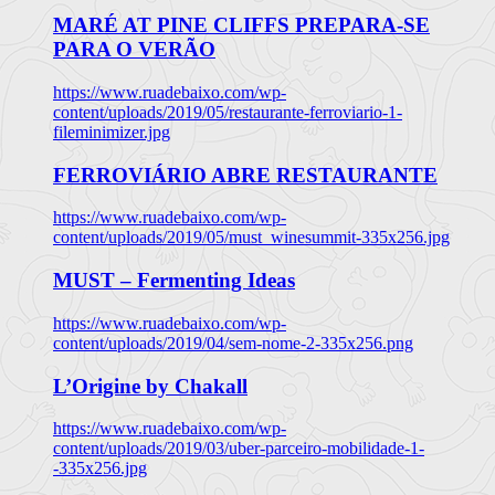
MARÉ AT PINE CLIFFS PREPARA-SE
PARA O VERÃO
https://www.ruadebaixo.com/wp-
content/uploads/2019/05/restaurante-ferroviario-1-
fileminimizer.jpg
FERROVIÁRIO ABRE RESTAURANTE
https://www.ruadebaixo.com/wp-
content/uploads/2019/05/must_winesummit-335x256.jpg
MUST – Fermenting Ideas
https://www.ruadebaixo.com/wp-
content/uploads/2019/04/sem-nome-2-335x256.png
L’Origine by Chakall
https://www.ruadebaixo.com/wp-
content/uploads/2019/03/uber-parceiro-mobilidade-1-
-335x256.jpg