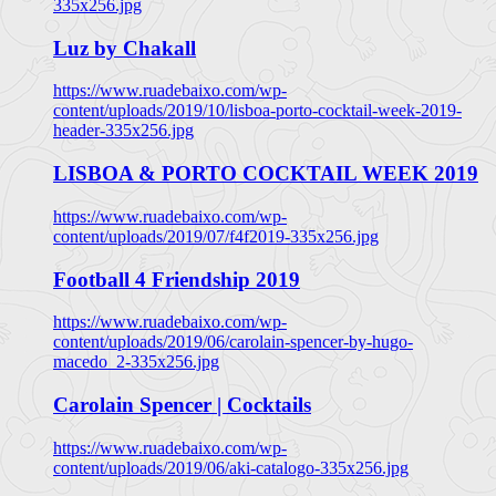
335x256.jpg
Luz by Chakall
https://www.ruadebaixo.com/wp-
content/uploads/2019/10/lisboa-porto-cocktail-week-2019-
header-335x256.jpg
LISBOA & PORTO COCKTAIL WEEK 2019
https://www.ruadebaixo.com/wp-
content/uploads/2019/07/f4f2019-335x256.jpg
Football 4 Friendship 2019
https://www.ruadebaixo.com/wp-
content/uploads/2019/06/carolain-spencer-by-hugo-
macedo_2-335x256.jpg
Carolain Spencer | Cocktails
https://www.ruadebaixo.com/wp-
content/uploads/2019/06/aki-catalogo-335x256.jpg