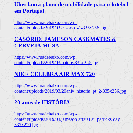
Uber lança plano de mobilidade para o futebol
em Portugal
https://www.ruadebaixo.com/wp-
content/uploads/2019/03/casorio_-1-335x256.jpg
CASÓRIO: JAMESON CASKMATES &
CERVEJA MUSA
https://www.ruadebaixo.com/wp-
content/uploads/2019/03/nature-335x256.jpg
NIKE CELEBRA AIR MAX 720
https://www.ruadebaixo.com/wp-
content/uploads/2019/03/20aniv_historia_pt_2-335x256.jpg
20 anos de HISTÓRIA
https://www.ruadebaixo.com/wp-
content/uploads/2019/03/jameson-arraial-st.-patricks-day-
335x256.jpg