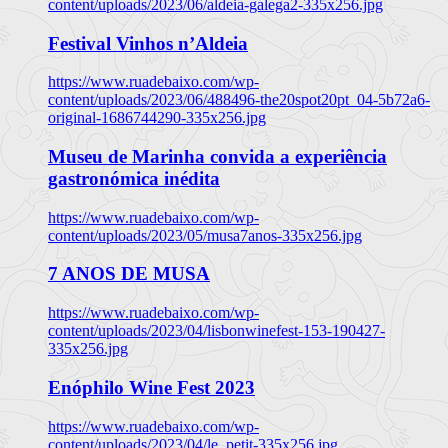
content/uploads/2023/06/aldeia-galega2-335x256.jpg
Festival Vinhos n’Aldeia
https://www.ruadebaixo.com/wp-
content/uploads/2023/06/488496-the20spot20pt_04-5b72a6-
original-1686744290-335x256.jpg
Museu de Marinha convida a experiência
gastronómica inédita
https://www.ruadebaixo.com/wp-
content/uploads/2023/05/musa7anos-335x256.jpg
7 ANOS DE MUSA
https://www.ruadebaixo.com/wp-
content/uploads/2023/04/lisbonwinefest-153-190427-
335x256.jpg
Enóphilo Wine Fest 2023
https://www.ruadebaixo.com/wp-
content/uploads/2023/04/le_petit-335x256.jpg