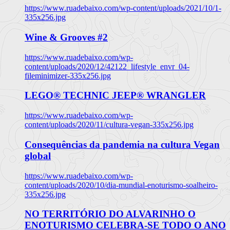
https://www.ruadebaixo.com/wp-content/uploads/2021/10/1-
335x256.jpg
Wine & Grooves #2
https://www.ruadebaixo.com/wp-
content/uploads/2020/12/42122_lifestyle_envr_04-
fileminimizer-335x256.jpg
LEGO® TECHNIC JEEP® WRANGLER
https://www.ruadebaixo.com/wp-
content/uploads/2020/11/cultura-vegan-335x256.jpg
Consequências da pandemia na cultura Vegan
global
https://www.ruadebaixo.com/wp-
content/uploads/2020/10/dia-mundial-enoturismo-soalheiro-
335x256.jpg
NO TERRITÓRIO DO ALVARINHO O
ENOTURISMO CELEBRA-SE TODO O ANO