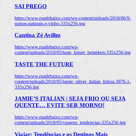
SAI PREGO
https://www.ruadebaixo.com/wp-content/uploads/2018/06/9-
sumos-naturais-e-vinho-335x256.jpg
Cantina Zé Avillez
https://www.ruadebaixo.com/wp-
content/uploads/2018/05/taste_future_heineken-335x256.jpg
TASTE THE FUTURE
https://www.ruadebaixo.com/wp-
content/uploads/2018/05/jamie_oliver_italian_lisboa-3976-1-
335x256.jpg
JAMIE’S ITALIAN | SEJA FRIO OU SEJA
QUENTE… EVITE SER MORNO!
https://www.ruadebaixo.com/wp-
content/uploads/2018/05/viagens_tendencias-335x256.jpg
Viajar: Tendências e os Destinos Mais