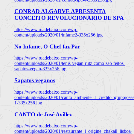
CONRAD ALGARVE APRESENTA
CONCEITO REVOLUCIONÁRIO DE SPA
https://www.ruadebaixo.com/wp-
content/uploads/2020/01/infame2-335x256.jpg
No Infame, O Chef faz Par
https://www.ruadebaixo.com/wp-
content/uploads/2020/01/tenis-vegan-rutz-como-sao-feitos-
sapatos-vegan-335x256.jpg
Sapatos veganos
https://www.ruadebaixo.com/wp-
content/uploads/2020/01/canto_ambiente_1_credito_grupojosea
1-335x256.jpg
CANTO de José Avillez
https://www.ruadebaixo.com/wp-
content/uploads/2020/01/restaurante_l_origine_chakall_lisboa-