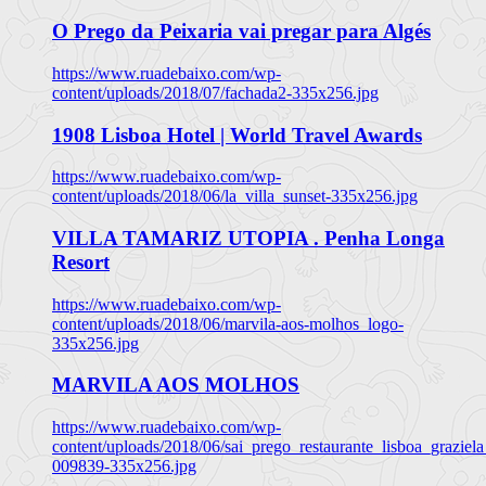
O Prego da Peixaria vai pregar para Algés
https://www.ruadebaixo.com/wp-
content/uploads/2018/07/fachada2-335x256.jpg
1908 Lisboa Hotel | World Travel Awards
https://www.ruadebaixo.com/wp-
content/uploads/2018/06/la_villa_sunset-335x256.jpg
VILLA TAMARIZ UTOPIA . Penha Longa
Resort
https://www.ruadebaixo.com/wp-
content/uploads/2018/06/marvila-aos-molhos_logo-
335x256.jpg
MARVILA AOS MOLHOS
https://www.ruadebaixo.com/wp-
content/uploads/2018/06/sai_prego_restaurante_lisboa_graziela
009839-335x256.jpg