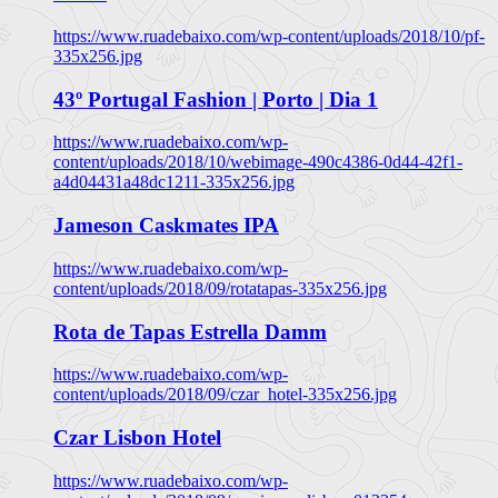
https://www.ruadebaixo.com/wp-content/uploads/2018/10/pf-
335x256.jpg
43º Portugal Fashion | Porto | Dia 1
https://www.ruadebaixo.com/wp-
content/uploads/2018/10/webimage-490c4386-0d44-42f1-
a4d04431a48dc1211-335x256.jpg
Jameson Caskmates IPA
https://www.ruadebaixo.com/wp-
content/uploads/2018/09/rotatapas-335x256.jpg
Rota de Tapas Estrella Damm
https://www.ruadebaixo.com/wp-
content/uploads/2018/09/czar_hotel-335x256.jpg
Czar Lisbon Hotel
https://www.ruadebaixo.com/wp-