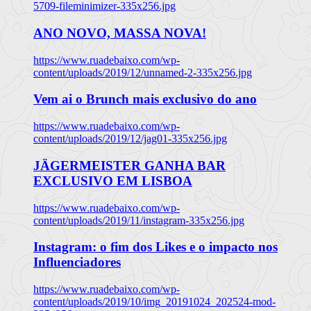
5709-fileminimizer-335x256.jpg
ANO NOVO, MASSA NOVA!
https://www.ruadebaixo.com/wp-
content/uploads/2019/12/unnamed-2-335x256.jpg
Vem ai o Brunch mais exclusivo do ano
https://www.ruadebaixo.com/wp-
content/uploads/2019/12/jag01-335x256.jpg
JÄGERMEISTER GANHA BAR
EXCLUSIVO EM LISBOA
https://www.ruadebaixo.com/wp-
content/uploads/2019/11/instagram-335x256.jpg
Instagram: o fim dos Likes e o impacto nos
Influenciadores
https://www.ruadebaixo.com/wp-
content/uploads/2019/10/img_20191024_202524-mod-