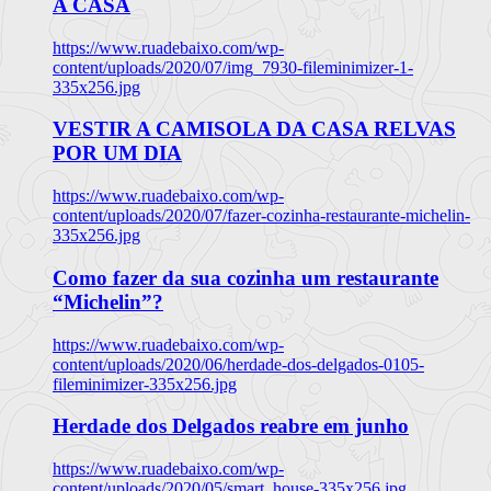
A CASA
https://www.ruadebaixo.com/wp-
content/uploads/2020/07/img_7930-fileminimizer-1-
335x256.jpg
VESTIR A CAMISOLA DA CASA RELVAS
POR UM DIA
https://www.ruadebaixo.com/wp-
content/uploads/2020/07/fazer-cozinha-restaurante-michelin-
335x256.jpg
Como fazer da sua cozinha um restaurante
“Michelin”?
https://www.ruadebaixo.com/wp-
content/uploads/2020/06/herdade-dos-delgados-0105-
fileminimizer-335x256.jpg
Herdade dos Delgados reabre em junho
https://www.ruadebaixo.com/wp-
content/uploads/2020/05/smart_house-335x256.jpg