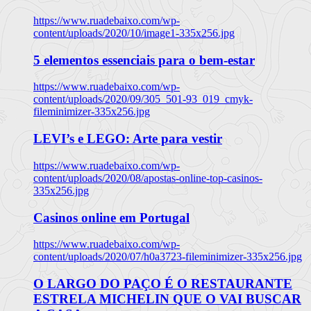
https://www.ruadebaixo.com/wp-
content/uploads/2020/10/image1-335x256.jpg
5 elementos essenciais para o bem-estar
https://www.ruadebaixo.com/wp-
content/uploads/2020/09/305_501-93_019_cmyk-
fileminimizer-335x256.jpg
LEVI’s e LEGO: Arte para vestir
https://www.ruadebaixo.com/wp-
content/uploads/2020/08/apostas-online-top-casinos-
335x256.jpg
Casinos online em Portugal
https://www.ruadebaixo.com/wp-
content/uploads/2020/07/h0a3723-fileminimizer-335x256.jpg
O LARGO DO PAÇO É O RESTAURANTE
ESTRELA MICHELIN QUE O VAI BUSCAR