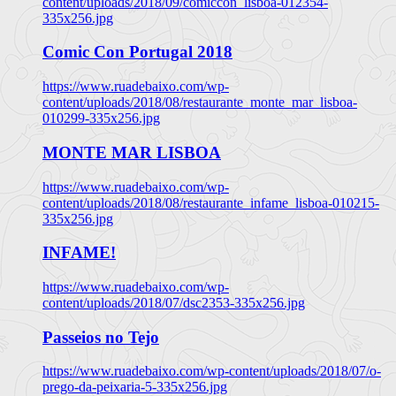
content/uploads/2018/09/comiccon_lisboa-012354-
335x256.jpg
Comic Con Portugal 2018
https://www.ruadebaixo.com/wp-
content/uploads/2018/08/restaurante_monte_mar_lisboa-
010299-335x256.jpg
MONTE MAR LISBOA
https://www.ruadebaixo.com/wp-
content/uploads/2018/08/restaurante_infame_lisboa-010215-
335x256.jpg
INFAME!
https://www.ruadebaixo.com/wp-
content/uploads/2018/07/dsc2353-335x256.jpg
Passeios no Tejo
https://www.ruadebaixo.com/wp-content/uploads/2018/07/o-
prego-da-peixaria-5-335x256.jpg