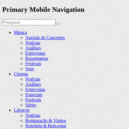
Primary Mobile Navigation
Música
Agenda de Concertos
Notícias
Análises
Entrevistas
Reportagens
Festivais
Som
Cinema
Notícias
Análises
Entrevistas
Especiais
Festivais
Séries
Lifestyle
Notícias
Restauração & Vinhos
Hotelaria & Bem-estar