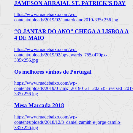
JAMESON ARRAIAL ST. PATRICK’S DAY
https://www.ruadebaixo.com/wp-
content/uploads/2019/02/jantardoano2019-335x256.jpg
“O JANTAR DO ANO” CHEGA A LISBOA A
4 DE MAIO
https://www.ruadebaixo.com/wp-
content/uploads/2019/02/ppvawards_755x470px-
335x256.jpg
Os melhores vinhos de Portugal
https://www.ruadebaixo.com/wp-
content/uploads/2019/01/img_20190121_202535_resized_20
335x256.jpg
Mesa Marcada 2018
https://www.ruadebaixo.com/wp-
content/uploads/2018/12/3_daniel-zamith-e-jorge-camilo-
335x256.jpg