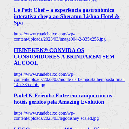
Le Petit Chef – a experiência gastronómica
interativa chega ao Sheraton Lisboa Hotel &
Spa
https://www.ruadebaixo.com/wp-
content/uploads/2023/03/image004-2-335x256.jpg
HEINEKEN® CONVIDA OS
CONSUMIDORES A BRINDAREM SEM
ÁLCOOL
https://www.ruadebaixo.com/wp-
content/uploads/2023/03/monte-da-bemposta-bemposta-final-
145-335x256.jpg
Padel & Friends: Entre em campo com os
hotéis geridos pela Amazing Evolution
https://www.ruadebaixo.com/wp-
content/uploads/2023/03/legodisney-scaled.jpg