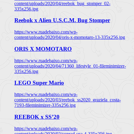
content/uploads/2020/04/reebok_bug_stomper_02-
335x256.jpg
Reebok x Alien U.S.C.M. Bug Stomper
https://www.ruadebaixo.com/wp-
content/uploads/2020/04/oris-x-momotaro-13-335x256.jpg
ORIS X MOMOTARO
https://www.ruadebaixo.com/wp-
content/uploads/2020/04/71360_lifestyle_01-fileminimizer-
335x256.jpg
LEGO Super Mario
https://www.ruadebaixo.com/wp-
content/uploads/2020/03/reebok_ss2020_graziela_costa-
7193-fileminimizer-335x256.jpg
REEBOK x SS’20
https://www.ruadebaixo.com/wp-
content/uploads/2020/02/conrad-spa-4-335x256.jpg