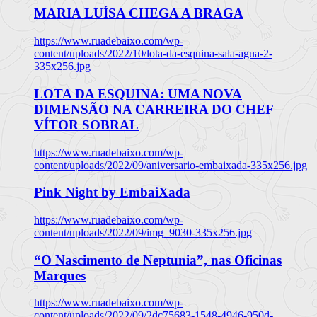
MARIA LUÍSA CHEGA A BRAGA
https://www.ruadebaixo.com/wp-
content/uploads/2022/10/lota-da-esquina-sala-agua-2-
335x256.jpg
LOTA DA ESQUINA: UMA NOVA
DIMENSÃO NA CARREIRA DO CHEF
VÍTOR SOBRAL
https://www.ruadebaixo.com/wp-
content/uploads/2022/09/aniversario-embaixada-335x256.jpg
Pink Night by EmbaiXada
https://www.ruadebaixo.com/wp-
content/uploads/2022/09/img_9030-335x256.jpg
“O Nascimento de Neptunia”, nas Oficinas
Marques
https://www.ruadebaixo.com/wp-
content/uploads/2022/09/2dc75683-1548-4946-950d-