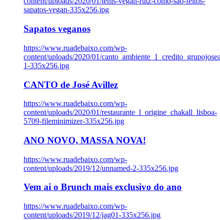
content/uploads/2020/01/tenis-vegan-rutz-como-sao-feitos-
sapatos-vegan-335x256.jpg
Sapatos veganos
https://www.ruadebaixo.com/wp-
content/uploads/2020/01/canto_ambiente_1_credito_grupojosea
1-335x256.jpg
CANTO de José Avillez
https://www.ruadebaixo.com/wp-
content/uploads/2020/01/restaurante_l_origine_chakall_lisboa-
5709-fileminimizer-335x256.jpg
ANO NOVO, MASSA NOVA!
https://www.ruadebaixo.com/wp-
content/uploads/2019/12/unnamed-2-335x256.jpg
Vem ai o Brunch mais exclusivo do ano
https://www.ruadebaixo.com/wp-
content/uploads/2019/12/jag01-335x256.jpg