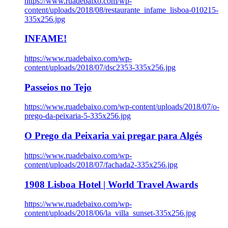
https://www.ruadebaixo.com/wp-
content/uploads/2018/08/restaurante_infame_lisboa-010215-
335x256.jpg
INFAME!
https://www.ruadebaixo.com/wp-
content/uploads/2018/07/dsc2353-335x256.jpg
Passeios no Tejo
https://www.ruadebaixo.com/wp-content/uploads/2018/07/o-
prego-da-peixaria-5-335x256.jpg
O Prego da Peixaria vai pregar para Algés
https://www.ruadebaixo.com/wp-
content/uploads/2018/07/fachada2-335x256.jpg
1908 Lisboa Hotel | World Travel Awards
https://www.ruadebaixo.com/wp-
content/uploads/2018/06/la_villa_sunset-335x256.jpg