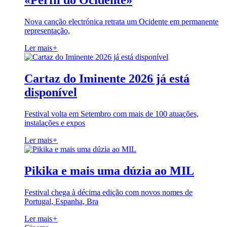
«Perfil do Ocidente»
Nova canção electrónica retrata um Ocidente em permanente
representação,
Ler mais
+
Cartaz do Iminente 2026 já está
disponível
Festival volta em Setembro com mais de 100 atuações,
instalações e expos
Ler mais
+
Pikika e mais uma dúzia ao MIL
Festival chega à décima edição com novos nomes de
Portugal, Espanha, Bra
Ler mais
+