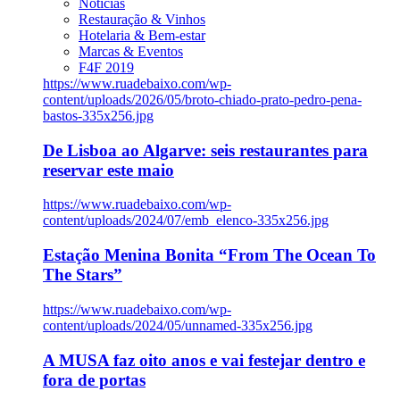
Notícias
Restauração & Vinhos
Hotelaria & Bem-estar
Marcas & Eventos
F4F 2019
https://www.ruadebaixo.com/wp-
content/uploads/2026/05/broto-chiado-prato-pedro-pena-
bastos-335x256.jpg
De Lisboa ao Algarve: seis restaurantes para
reservar este maio
https://www.ruadebaixo.com/wp-
content/uploads/2024/07/emb_elenco-335x256.jpg
Estação Menina Bonita “From The Ocean To
The Stars”
https://www.ruadebaixo.com/wp-
content/uploads/2024/05/unnamed-335x256.jpg
A MUSA faz oito anos e vai festejar dentro e
fora de portas