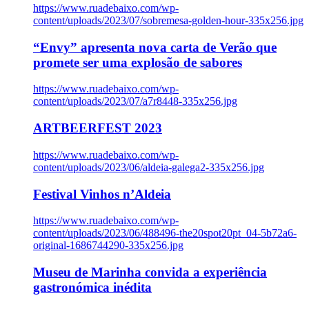
https://www.ruadebaixo.com/wp-
content/uploads/2023/07/sobremesa-golden-hour-335x256.jpg
“Envy” apresenta nova carta de Verão que
promete ser uma explosão de sabores
https://www.ruadebaixo.com/wp-
content/uploads/2023/07/a7r8448-335x256.jpg
ARTBEERFEST 2023
https://www.ruadebaixo.com/wp-
content/uploads/2023/06/aldeia-galega2-335x256.jpg
Festival Vinhos n’Aldeia
https://www.ruadebaixo.com/wp-
content/uploads/2023/06/488496-the20spot20pt_04-5b72a6-
original-1686744290-335x256.jpg
Museu de Marinha convida a experiência
gastronómica inédita