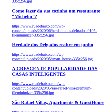
335x256.jpg
Como fazer da sua cozinha um restaurante
“Michelin”?
https://www.ruadebaixo.com/wp-
content/uploads/2020/06/herdade-dos-delgados-0105-
fileminimizer-335x256.jpg
Herdade dos Delgados reabre em junho
https://www.ruadebaixo.com/wp-
content/uploads/2020/05/smart_house-335x256.jpg
A CRESCENTE POPULARIDADE DAS
CASAS INTELIGENTES
https://www.ruadebaixo.com/wp-
content/uploads/2020/05/sao-rafael-villa-premium-
fileminimizer-335x256.jpg
São Rafael Villas, Apartments & GuestHouse