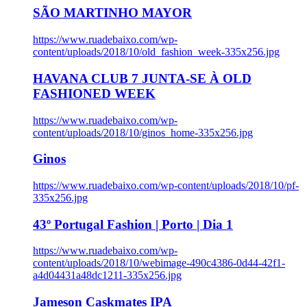
SÃO MARTINHO MAYOR
https://www.ruadebaixo.com/wp-
content/uploads/2018/10/old_fashion_week-335x256.jpg
HAVANA CLUB 7 JUNTA-SE À OLD
FASHIONED WEEK
https://www.ruadebaixo.com/wp-
content/uploads/2018/10/ginos_home-335x256.jpg
Ginos
https://www.ruadebaixo.com/wp-content/uploads/2018/10/pf-
335x256.jpg
43º Portugal Fashion | Porto | Dia 1
https://www.ruadebaixo.com/wp-
content/uploads/2018/10/webimage-490c4386-0d44-42f1-
a4d04431a48dc1211-335x256.jpg
Jameson Caskmates IPA