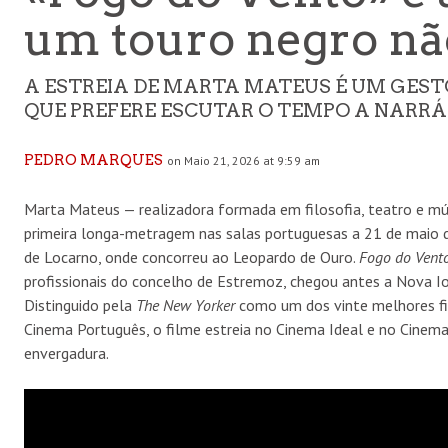
um touro negro nã
A ESTREIA DE MARTA MATEUS É UM GES
QUE PREFERE ESCUTAR O TEMPO A NARRÁ
PEDRO MARQUES
on Maio 21, 2026 at 9:59 am
Marta Mateus — realizadora formada em filosofia, teatro e m
primeira longa-metragem nas salas portuguesas a 21 de maio d
de Locarno, onde concorreu ao Leopardo de Ouro.
Fogo do Vent
profissionais do concelho de Estremoz, chegou antes a Nova Ior
Distinguido pela
The New Yorker
como um dos vinte melhores fi
Cinema Português, o filme estreia no Cinema Ideal e no Cinem
envergadura.