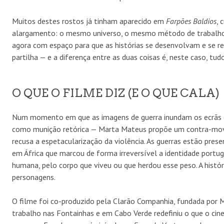
Muitos destes rostos já tinham aparecido em
Farpões Baldios
, 
alargamento: o mesmo universo, o mesmo método de trabalho 
agora com espaço para que as histórias se desenvolvam e se 
partilha — e a diferença entre as duas coisas é, neste caso, tudo
O QUE O FILME DIZ (E O QUE CALA)
Num momento em que as imagens de guerra inundam os ecrãs e 
como munição retórica — Marta Mateus propõe um contra-mo
recusa a espetacularização da violência. As guerras estão prese
em África que marcou de forma irreversível a identidade por
humana, pelo corpo que viveu ou que herdou esse peso. A histór
personagens.
O filme foi co-produzido pela Clarão Companhia, fundada por 
trabalho nas Fontainhas e em Cabo Verde redefiniu o que o cin