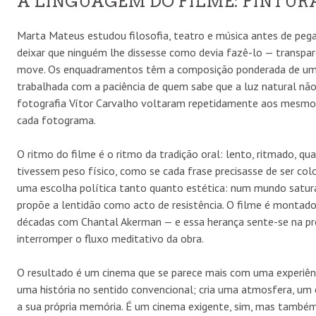
A LINGUAGEM DO FILME: PINTURA
Marta Mateus estudou filosofia, teatro e música antes de peg
deixar que ninguém lhe dissesse como devia fazê-lo — transpa
move. Os enquadramentos têm a composição ponderada de uma p
trabalhada com a paciência de quem sabe que a luz natural não 
fotografia Vítor Carvalho voltaram repetidamente aos mesmos
cada fotograma.
O ritmo do filme é o ritmo da tradição oral: lento, ritmado, q
tivessem peso físico, como se cada frase precisasse de ser col
uma escolha política tanto quanto estética: num mundo satura
propõe a lentidão como acto de resistência. O filme é montad
décadas com Chantal Akerman — e essa herança sente-se na pre
interromper o fluxo meditativo da obra.
O resultado é um cinema que se parece mais com uma experiênc
uma história no sentido convencional; cria uma atmosfera, um
a sua própria memória. É um cinema exigente, sim, mas també