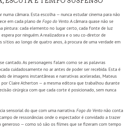
, ESCUTA E TEMPO SUSPENSO
ar numa câmara. Esta escolha — nunca estudar cinema para não
rece em cada plano de
Fogo do Vento
. A câmara quase não se
intura: cada elemento no lugar certo, cada fonte de luz
espera por ninguém. A realizadora e o seu co-diretor de
 sítios ao longo de quatro anos, à procura de uma verdade em
uase cantado. As personagens falam como se as palavras
ocada cuidadosamente no ar antes de poder ser recebida. Esta é
do de imagens instantâneas e narrativas aceleradas, Mateus
o por Claire Atherton — a mesma editora que trabalhou durante
cisão cirúrgica com que cada corte é posicionado, sem nunca
ia sensorial do que com uma narrativa.
Fogo do Vento
não conta
 campo de ressonâncias onde o espectador é convidado a trazer
m generoso — como só são os filmes que se fizeram com tempo