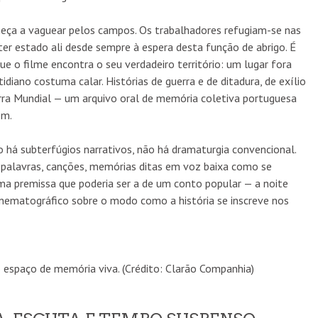
meça a vaguear pelos campos. Os trabalhadores refugiam-se nas
ter estado ali desde sempre à espera desta função de abrigo. É
e o filme encontra o seu verdadeiro território: um lugar fora
ano costuma calar. Histórias de guerra e de ditadura, de exílio
erra Mundial — um arquivo oral de memória coletiva portuguesa
em.
o há subterfúgios narrativos, não há dramaturgia convencional.
 palavras, canções, memórias ditas em voz baixa como se
ma premissa que poderia ser a de um conto popular — a noite
inematográfico sobre o modo como a história se inscreve nos
 espaço de memória viva. (Crédito: Clarão Companhia)