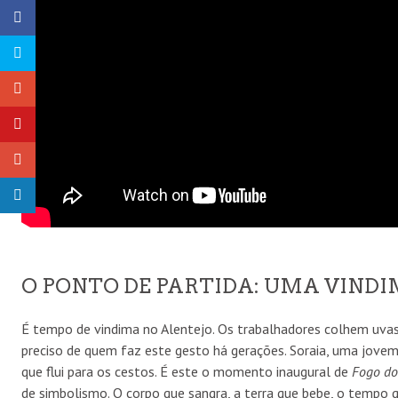
O PONTO DE PARTIDA: UMA VIND
É tempo de vindima no Alentejo. Os trabalhadores colhem uva
preciso de quem faz este gesto há gerações. Soraia, uma jovem
que flui para os cestos. É este o momento inaugural de
Fogo do
de simbolismo. O corpo que sangra, a terra que bebe, o tempo q