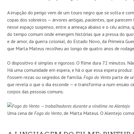
A irrupção do perigo vem de um touro negro que se solta e co
copas dos sobreiros — árvores antigas, pacientes, que parecem 
nesse espaço suspenso, entre a ameaça abaixo e o céu acima, qu
do tempo comum onde emergem histórias que a pressa do quotidi
e de amor, da guerra colonial, do Estado Novo, da Primeira Gu
que Marta Mateus recolheu ao longo de quatro anos de rodag
O dispositivo é simples e rigoroso. O filme dura 72 minutos. Nã
Há uma comunidade em espera, e há o que essa espera produz:
fossem rezas ou segredos de família.
Fogo do Vento
parte de u
que revela o que o dia esconde — e transforma-a num ensaio c
corpos das pessoas comuns.
Uma cena de
Fogo do Vento
, de Marta Mateus. O Alentejo como