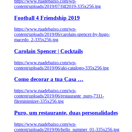
https://www.ruadebaixo.com/wp-
content/uploads/2019/07/f4f2019-335x256.jpg
Football 4 Friendship 2019
https://www.ruadebaixo.com/wp-
content/uploads/2019/06/carolain-spencer-by-hugo-
macedo_2-335x256.jpg
Carolain Spencer | Cocktails
https://www.ruadebaixo.com/wp-
content/uploads/2019/06/aki-catalogo-335x256.jpg
Como decorar a tua Casa …
https://www.ruadebaixo.com/wp-
content/uploads/2019/06/restaurante_puro-7311-
fileminimizer-335x256.jpg
Puro, um restaurante, duas personalidades
https://www.ruadebaixo.com/wp-
content/uploads/2019/06/hello_summer_01-335x256.jpg