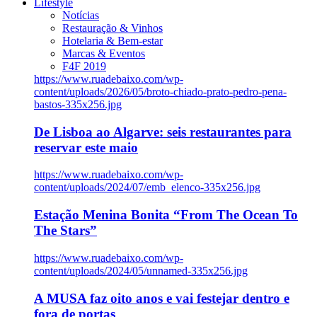
Lifestyle
Notícias
Restauração & Vinhos
Hotelaria & Bem-estar
Marcas & Eventos
F4F 2019
https://www.ruadebaixo.com/wp-
content/uploads/2026/05/broto-chiado-prato-pedro-pena-
bastos-335x256.jpg
De Lisboa ao Algarve: seis restaurantes para
reservar este maio
https://www.ruadebaixo.com/wp-
content/uploads/2024/07/emb_elenco-335x256.jpg
Estação Menina Bonita “From The Ocean To
The Stars”
https://www.ruadebaixo.com/wp-
content/uploads/2024/05/unnamed-335x256.jpg
A MUSA faz oito anos e vai festejar dentro e
fora de portas