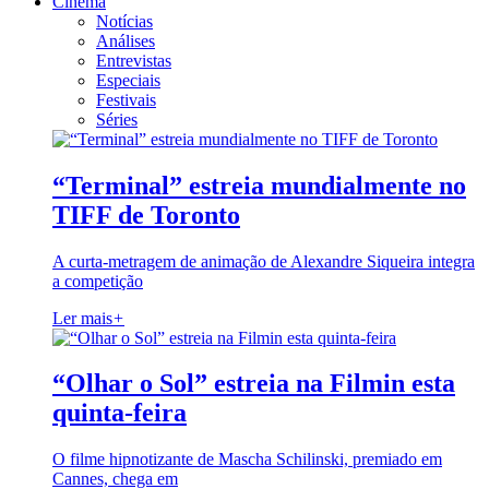
Cinema
Notícias
Análises
Entrevistas
Especiais
Festivais
Séries
“Terminal” estreia mundialmente no
TIFF de Toronto
A curta-metragem de animação de Alexandre Siqueira integra
a competição
Ler mais
+
“Olhar o Sol” estreia na Filmin esta
quinta-feira
O filme hipnotizante de Mascha Schilinski, premiado em
Cannes, chega em