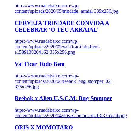
https://www.ruadebaixo.com/wp-
content/uploads/2020/05/trindade_arraial-335x256.jpg
CERVEJA TRINDADE CONVIDA A
CELEBRAR ‘O TEU ARRAIAL’
https://www.ruadebaixo.com/wp-
content/uploads/2020/05/vai-ficar-tudo-bem-
e1589130204162-335x256.png
Vai Ficar Tudo Bem
https://www.ruadebaixo.com/wp-
content/uploads/2020/04/reebok_bug_stomper_02-
335x256.jpg
Reebok x Alien U.S.C.M. Bug Stomper
https://www.ruadebaixo.com/wp-
content/uploads/2020/04/oris-x-momotaro-13-335x256.jpg
ORIS X MOMOTARO