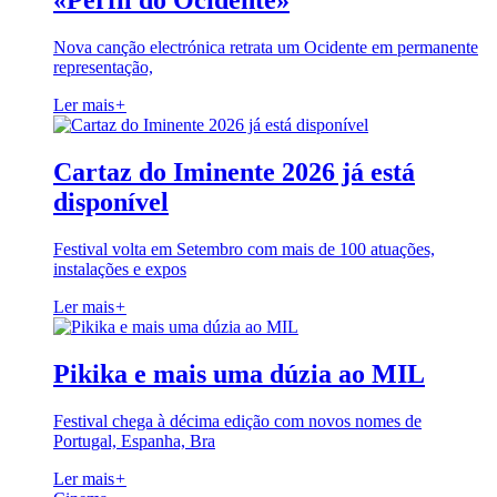
«Perfil do Ocidente»
Nova canção electrónica retrata um Ocidente em permanente
representação,
Ler mais
+
Cartaz do Iminente 2026 já está
disponível
Festival volta em Setembro com mais de 100 atuações,
instalações e expos
Ler mais
+
Pikika e mais uma dúzia ao MIL
Festival chega à décima edição com novos nomes de
Portugal, Espanha, Bra
Ler mais
+