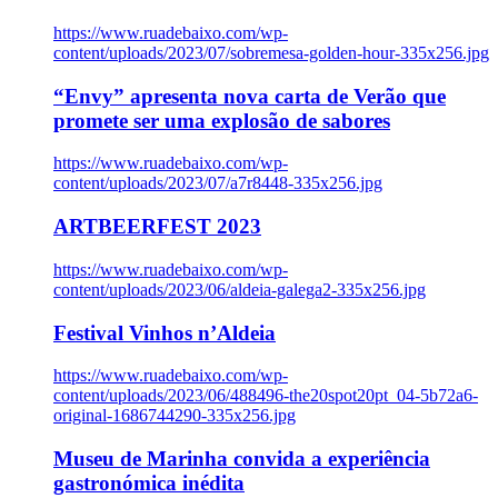
https://www.ruadebaixo.com/wp-
content/uploads/2023/07/sobremesa-golden-hour-335x256.jpg
“Envy” apresenta nova carta de Verão que
promete ser uma explosão de sabores
https://www.ruadebaixo.com/wp-
content/uploads/2023/07/a7r8448-335x256.jpg
ARTBEERFEST 2023
https://www.ruadebaixo.com/wp-
content/uploads/2023/06/aldeia-galega2-335x256.jpg
Festival Vinhos n’Aldeia
https://www.ruadebaixo.com/wp-
content/uploads/2023/06/488496-the20spot20pt_04-5b72a6-
original-1686744290-335x256.jpg
Museu de Marinha convida a experiência
gastronómica inédita