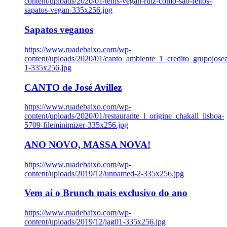
content/uploads/2020/01/tenis-vegan-rutz-como-sao-feitos-
sapatos-vegan-335x256.jpg
Sapatos veganos
https://www.ruadebaixo.com/wp-
content/uploads/2020/01/canto_ambiente_1_credito_grupojosea
1-335x256.jpg
CANTO de José Avillez
https://www.ruadebaixo.com/wp-
content/uploads/2020/01/restaurante_l_origine_chakall_lisboa-
5709-fileminimizer-335x256.jpg
ANO NOVO, MASSA NOVA!
https://www.ruadebaixo.com/wp-
content/uploads/2019/12/unnamed-2-335x256.jpg
Vem ai o Brunch mais exclusivo do ano
https://www.ruadebaixo.com/wp-
content/uploads/2019/12/jag01-335x256.jpg