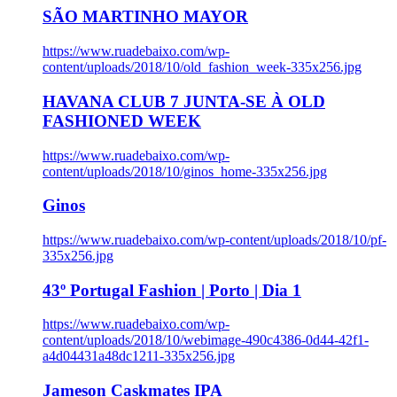
SÃO MARTINHO MAYOR
https://www.ruadebaixo.com/wp-
content/uploads/2018/10/old_fashion_week-335x256.jpg
HAVANA CLUB 7 JUNTA-SE À OLD
FASHIONED WEEK
https://www.ruadebaixo.com/wp-
content/uploads/2018/10/ginos_home-335x256.jpg
Ginos
https://www.ruadebaixo.com/wp-content/uploads/2018/10/pf-
335x256.jpg
43º Portugal Fashion | Porto | Dia 1
https://www.ruadebaixo.com/wp-
content/uploads/2018/10/webimage-490c4386-0d44-42f1-
a4d04431a48dc1211-335x256.jpg
Jameson Caskmates IPA