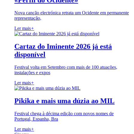
«Perfil do Ocidente»
Nova canção electrónica retrata um Ocidente em permanente
representação,
Ler mais
+
Cartaz do Iminente 2026 já está
disponível
Festival volta em Setembro com mais de 100 atuações,
instalações e expos
Ler mais
+
Pikika e mais uma dúzia ao MIL
Festival chega à décima edição com novos nomes de
Portugal, Espanha, Bra
Ler mais
+