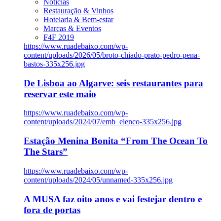
Notícias
Restauração & Vinhos
Hotelaria & Bem-estar
Marcas & Eventos
F4F 2019
https://www.ruadebaixo.com/wp-
content/uploads/2026/05/broto-chiado-prato-pedro-pena-
bastos-335x256.jpg
De Lisboa ao Algarve: seis restaurantes para
reservar este maio
https://www.ruadebaixo.com/wp-
content/uploads/2024/07/emb_elenco-335x256.jpg
Estação Menina Bonita “From The Ocean To
The Stars”
https://www.ruadebaixo.com/wp-
content/uploads/2024/05/unnamed-335x256.jpg
A MUSA faz oito anos e vai festejar dentro e
fora de portas