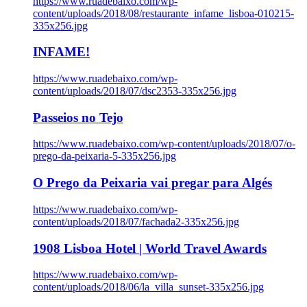
https://www.ruadebaixo.com/wp-
content/uploads/2018/08/restaurante_infame_lisboa-010215-
335x256.jpg
INFAME!
https://www.ruadebaixo.com/wp-
content/uploads/2018/07/dsc2353-335x256.jpg
Passeios no Tejo
https://www.ruadebaixo.com/wp-content/uploads/2018/07/o-
prego-da-peixaria-5-335x256.jpg
O Prego da Peixaria vai pregar para Algés
https://www.ruadebaixo.com/wp-
content/uploads/2018/07/fachada2-335x256.jpg
1908 Lisboa Hotel | World Travel Awards
https://www.ruadebaixo.com/wp-
content/uploads/2018/06/la_villa_sunset-335x256.jpg