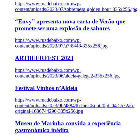
https://www.ruadebaixo.com/wp-
content/uploads/2023/07/sobremesa-golden-hour-335x256.jpg
“Envy” apresenta nova carta de Verão que
promete ser uma explosão de sabores
https://www.ruadebaixo.com/wp-
content/uploads/2023/07/a7r8448-335x256.jpg
ARTBEERFEST 2023
https://www.ruadebaixo.com/wp-
content/uploads/2023/06/aldeia-galega2-335x256.jpg
Festival Vinhos n’Aldeia
https://www.ruadebaixo.com/wp-
content/uploads/2023/06/488496-the20spot20pt_04-5b72a6-
original-1686744290-335x256.jpg
Museu de Marinha convida a experiência
gastronómica inédita