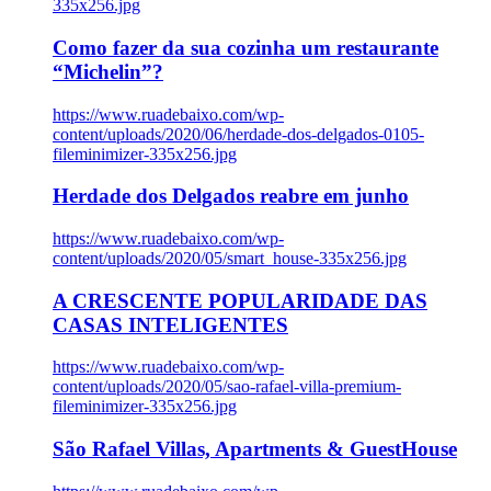
335x256.jpg
Como fazer da sua cozinha um restaurante
“Michelin”?
https://www.ruadebaixo.com/wp-
content/uploads/2020/06/herdade-dos-delgados-0105-
fileminimizer-335x256.jpg
Herdade dos Delgados reabre em junho
https://www.ruadebaixo.com/wp-
content/uploads/2020/05/smart_house-335x256.jpg
A CRESCENTE POPULARIDADE DAS
CASAS INTELIGENTES
https://www.ruadebaixo.com/wp-
content/uploads/2020/05/sao-rafael-villa-premium-
fileminimizer-335x256.jpg
São Rafael Villas, Apartments & GuestHouse